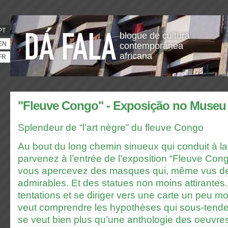
PT
blogue de cultura
EN
contemporânea
africana
FR
"Fleuve Congo" - Exposição no Museu 
Splendeur de “l’art nègre” du fleuve Congo
Au bout du long chemin sinueux qui conduit à l
parvenez à l’entrée de l’exposition “Fleuve Congo
vous apercevez des masques qui, même vus de 
admirables. Et des statues non moins attirantes. I
tentations et se diriger vers une carte un peu moi
veut comprendre les hypothèses qui sous-tendent
se veut bien plus qu’une anthologie des oeuvre