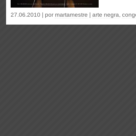
27.06.2010 | por
martamestre
|
arte negra
,
cong