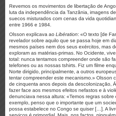
Revemos os movimentos de libertação de Ango
luta da independência da Tanzânia, imagens de
suecos misturados com cenas da vida quotidian
entre 1966 e 1984.
Olsson explicava ao
Libération
: «O texto [de Fa
revelador sobre aquilo que se passa hoje em dia
mesmos países nem dos seus exércitos, mas de
exploram as matérias-primas. No Ocidente, vi
total: nunca tentamos compreender onde são f
telefones ou as nossas tshirts. Fiz um filme en
Norte dirigido, principalmente, a outros europeu
tentar compreender este mecanismo.» Olsson c
de cinquenta anos depois da descolonização, Á
fazer face aos mesmos efeitos nefastos e à vi
denunciava nessa altura: «Temos regras sobre 
exemplo, penso que o importante que um socie
possa estabelece no Congo se quiser […]. A livr
serviços é primordial. Mais, nos factos, ningué