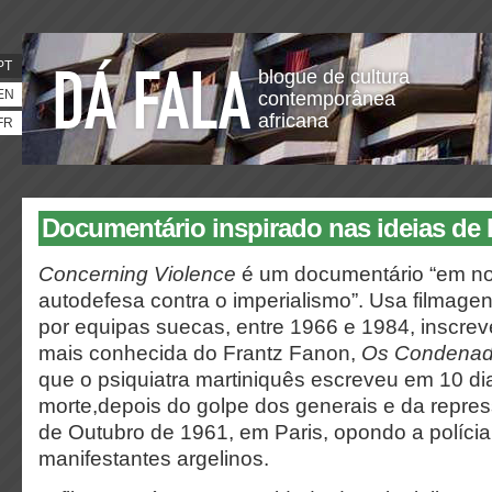
PT
blogue de cultura
EN
contemporânea
africana
FR
Documentário inspirado nas ideias de
Concerning Violence
é um documentário “em no
autodefesa contra o imperialismo”. Usa filmagen
por equipas suecas, entre 1966 e 1984, inscrev
mais conhecida do Frantz Fanon,
Os Condenado
que o psiquiatra martiniquês escreveu em 10 dia
morte,depois do golpe dos generais e da repre
de Outubro de 1961, em Paris, opondo a polícia
manifestantes argelinos.