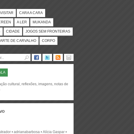
VISITAR
CARA A CARA
CREEN
A LER
MUKANDA
S
CIDADE
JOGOS SEM FRONTEIRAS
ARTE DE CARVALHO
CORPO
ALA
ção cultural, reflexões, imagens, notas de
m
vo
strador
adrianabarbosa
Alícia Gaspar