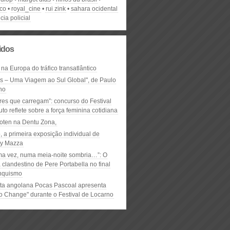
ico
royal_cine
rui zink
sahara ocidental
cia policial
lidos
 na Europa do tráfico transatlântico
ós – Uma Viagem ao Sul Global", de Paulo
ho
res que carregam”: concurso do Festival
to reflete sobre a força feminina cotidiana
oten na Dentu Zona,
, a primeira exposição individual de
y Mazza
ma vez, numa meia-noite sombria…”: O
clandestino de Pere Portabella no final
nquismo
ta angolana Pocas Pascoal apresenta
to Change" durante o Festival de Locarno