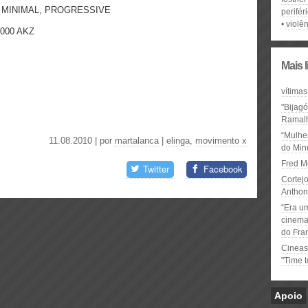
, MINIMAL, PROGRESSIVE
perifér
violên
1.000 AKZ
Mais 
vítimas
"Bijag
Ramal
“Mulhe
11.08.2010 | por
martalanca
|
elinga
,
movimento x
do Minu
Fred M
Twitter
Facebook
Cortejo
Anthon
“Era u
cinema 
do Fra
Cineas
"Time 
Apoio