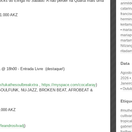
ecks do Elinga no Sábado. A não perder na Quarta mais uma
arimil
catari
franci
 1.000 AKZ
hermin
keitam
mari
mariap
martam
Nilzan
ritada
Data
 @ 18h00 - Entrada Livre (destaque!)
Agosto
2026
Janeir
/tukathesoulbreakxtra
,
https://myspace.com/cocafaray
)
Outub
 SOULFUNK, NU-JAZZ, BROKEN BEAT, AFROBEAT &
Etiqu
1.000 AKZ
#mulhe
cultiva
tropica
leandrosilvadj
)
gabrie
fosther