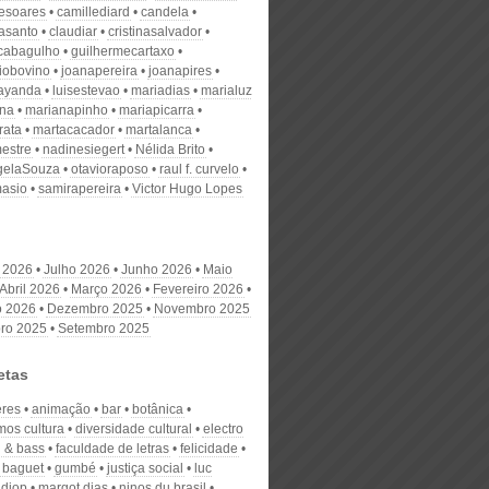
desoares
camillediard
candela
nasanto
claudiar
cristinasalvador
scabagulho
guilhermecartaxo
iobovino
joanapereira
joanapires
ayanda
luisestevao
mariadias
marialuz
ana
marianapinho
mariapicarra
rata
martacacador
martalanca
estre
nadinesiegert
Nélida Brito
gelaSouza
otavioraposo
raul f. curvelo
masio
samirapereira
Victor Hugo Lopes
 2026
Julho 2026
Junho 2026
Maio
Abril 2026
Março 2026
Fevereiro 2026
o 2026
Dezembro 2025
Novembro 2025
ro 2025
Setembro 2025
etas
res
animação
bar
botânica
mos cultura
diversidade cultural
electro
l & bass
faculdade de letras
felicidade
l baguet
gumbé
justiça social
luc
 diop
margot dias
ninos du brasil