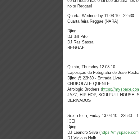
cena House nacional que actuará nos d
noite Reggae!
Quarta, Wednesday 11.08.10 - 22h30 –
Quarta feira Reggae (NARA)
Djing:
DJ Bill Pitó
DJ Ras Sassa
REGGAE
Quinta, Thursday 12.08.10
Exposição de Fotografia de José Rocha
Djing @ 22h30 - Entrada Livre
CHOKOLATE QUENTE
Afrologic Brothers (
https://myspace.com
JAZZ, HIP HOP, SOULFULL HOUSE,
DERIVADOS
Sexta-feira, Friday 13.08.10 - 22h30 – 
ICE!
Djing:
DJ Leandro Silva (
https://myspace.com/
DJ Vicious Hulk