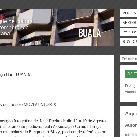
VOU LÁ 
gue de cultura
AFROS
temporânea
PALCO
icana
RUY DU
DÁ F
inga Bar - LUANDA
Divulga
viage
oads com o selo MOVIMENTO>>X
Arqui
ição fotográfica de José Rocha de dia 12 a 19 de Agosto,
Autor
e inteiramente produzida pela Associação Cultural Elinga
às cabines do Elinga está Silivy, produtor de referência na
admini