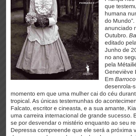
que testem
humana num
do Mundo”.
anunciado n
Outubro.
Ba
editado pe
Junho de 20
no ano segu
pela Métail
Geneviève L
Em
Barroco
desenrola-se
momento em que uma mulher cai do céu duran
tropical. As únicas testemunhas do acontecime
Falcato, escritor e cineasta, e a sua amante, K
uma carreira internacional de grande sucesso. 
se por desvendar o mistério enquanto ao seu red
Depressa compreende que ele será a próxima ví