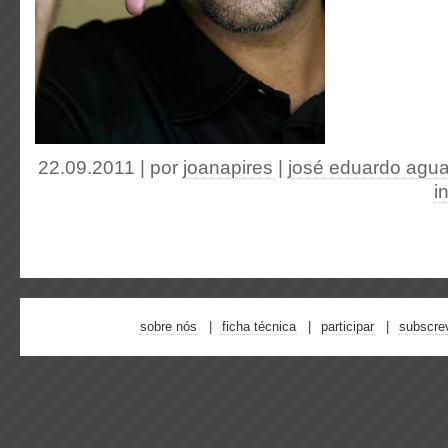
22.09.2011 | por
joanapires
|
josé eduardo agu
i
sobre nós
ficha técnica
participar
subscre