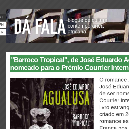
PT
blogue de cultura
EN
contemporânea
africana
FR
"Barroco Tropical", de José Eduardo A
nomeado para o Prémio Courrier Intern
O romance
José Eduar
de ser nom
Courrier Int
livro estran
criado em 2
romance est
França nos