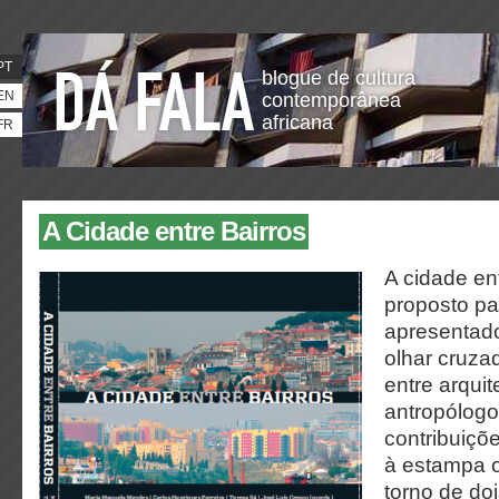
PT
blogue de cultura
EN
contemporânea
africana
FR
A Cidade entre Bairros
A cidade en
proposto pa
apresentado
olhar cruzad
entre arquit
antropólogo
contribuiçõ
à estampa 
torno de do