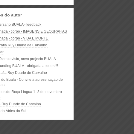
os do autor
versário BUALA - feedback
mada - corpo - IMAGENS E GEOGRAFIAS
mada - corpo - VIDA E MORTE
grafia Ruy Duarte de Carvalho
tar
em revista, novo projecto BUALA
unding BUALA - obrigada a todos!!!!
rafia Ruy Duarte de Carvalho
a do Buala - Convite à apresentação de
tas
os do Roça Língua 1- 8 de novembro -
é
 Ruy Duarte de Carvalho
da África do Sul