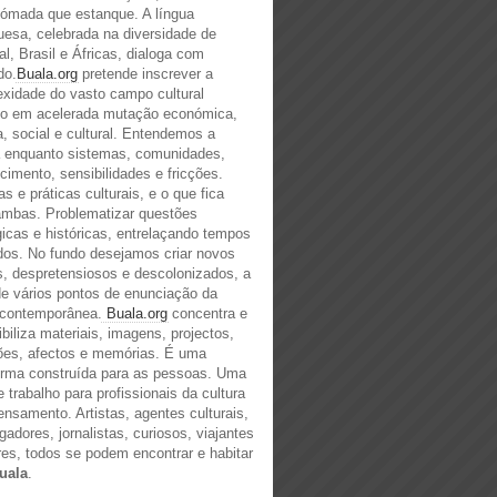
ómada que estanque. A língua
uesa, celebrada na diversidade de
al, Brasil e Áfricas, dialoga com
do.
Buala.org
pretende inscrever a
xidade do vasto campo cultural
no em acelerada mutação económica,
ca, social e cultural. Entendemos a
a enquanto sistemas, comunidades,
cimento, sensibilidades e fricções.
as e práticas culturais, e o que fica
ambas. Problematizar questões
gicas e históricas, entrelaçando tempos
dos. No fundo desejamos criar novos
s, despretensiosos e descolonizados, a
 de vários pontos de enunciação da
 contemporânea.
Buala.org
concentra e
ibiliza materiais, imagens, projectos,
ões, afectos e memórias. É uma
orma construída para as pessoas. Uma
e trabalho para profissionais da cultura
ensamento. Artistas, agentes culturais,
igadores, jornalistas, curiosos, viajantes
res, todos se podem encontrar e habitar
uala
.