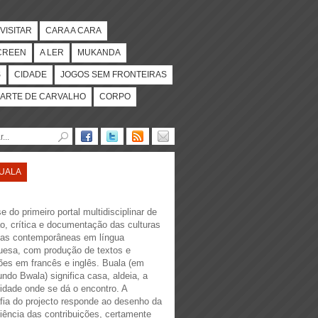
VISITAR
CARA A CARA
CREEN
A LER
MUKANDA
S
CIDADE
JOGOS SEM FRONTEIRAS
ARTE DE CARVALHO
CORPO
UALA
e do primeiro portal multidisciplinar de
ão, crítica e documentação das culturas
nas contemporâneas em língua
uesa, com produção de textos e
ões em francês e inglês. Buala (em
ndo Bwala) significa casa, aldeia, a
dade onde se dá o encontro. A
fia do projecto responde ao desenho da
iência das contribuições, certamente