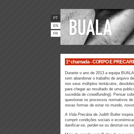
PT
EN
FR
1ª chamada - CORPO E PRECA
Durante o ano de 2013 a equipa BUALA v
sem abandonar o trabalho de arquivo d
nos seus múltiplos tentáculos, desdobra
para chegar ao resultado de uma publ
sucedida de
crowdfunding
). Pensar sob
questionar os processos normativos de
novas formas de estar no mundo, novos
A Vida Precária
de Judith Butler
inspira
cumprir condições sociais e económica
danificar-se, perder-se ou destruir-se 