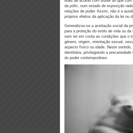
Mais de acordo com Butler do que com
da
pólis
, num estado de exposição radi
relações de poder. Assim, não é a ausê
próprios efeitos da aplicação da lei ou 
Generalizou-se a aceitação social da p
para a proteção do estilo de vida ou da
sem ter em conta as condições que o to
género, origem, orientação sexual, sexu
aspecto físico ou idade. Neste sentido,
identitária, privilegiando a precariedad
do poder contemporâneo.