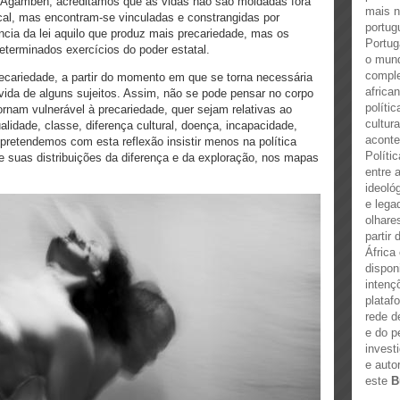
 Agamben, acreditamos que as vidas não são moldadas fora
mais n
cal, mas encontram-se vinculadas e constrangidas por
portug
ncia da lei aquilo que produz mais precariedade, mas os
Portug
determinados exercícios do poder estatal.
o mun
comple
recariedade, a partir do momento em que se torna necessária
africa
 vida de alguns sujeitos. Assim, não se pode pensar no corpo
políti
rnam vulnerável à precariedade, quer sejam relativas ao
cultur
alidade, classe, diferença cultural, doença, incapacidade,
aconte
 pretendemos com esta reflexão insistir menos na política
Polític
e e suas distribuições da diferença e da exploração, nos mapas
entre 
ideoló
e lega
olhare
partir
África
dispon
intenç
plataf
rede d
e do p
invest
e auto
este
B