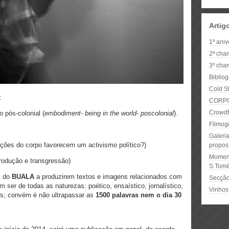
Artig
1º ani
2ª cha
3º cha
Biblio
Cold S
:
CORPO 
Crowdf
o pós-colonial (
embodiment- being in the world- poscolonial
).
Filmog
Galeri
pções do corpo favorecem um activismo político?)
propos
Moment
rodução e transgressão)
S.Tom
s do
BUALA
a produzirem textos e imagens relacionados com
Secção
 ser de todas as naturezas: poético, ensaístico, jornalístico,
Vinhos 
es; convém é não ultrapassar as
1500 palavras nem o dia 30