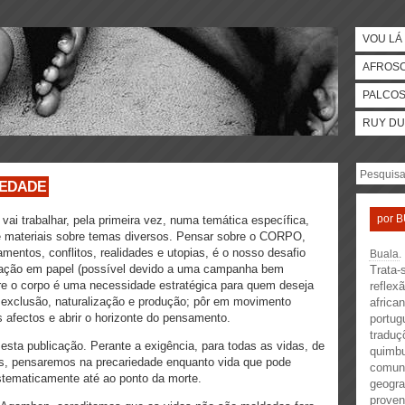
VOU LÁ 
AFROS
PALCO
RUY DU
RIEDADE
por
B
ai trabalhar, pela primeira vez, numa temática específica,
e materiais sobre temas diversos. Pensar sobre o CORPO,
mentos, conflitos, realidades e utopias, é o nosso desafio
Buala
.
icação em papel (possível devido a uma campanha bem
Trata-s
re o corpo é uma necessidade estratégica para quem deseja
reflex
 exclusão, naturalização e produção; pôr em movimento
africa
 afectos e abrir o horizonte do pensamento.
portug
traduç
 esta publicação. Perante a exigência, para todas as vidas, de
quimbu
s, pensaremos na precariedade enquanto vida que pode
comuni
sistematicamente até ao ponto da morte.
geogra
proven