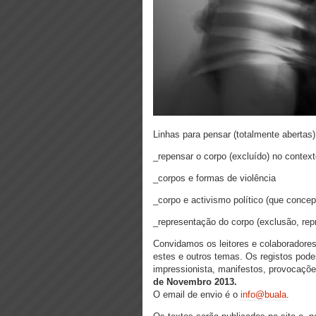
Linhas para pensar (totalmente abertas)
_repensar o corpo (excluído) no context
_corpos e formas de violência
_corpo e activismo político (que conce
_representação do corpo (exclusão, rep
Convidamos os leitores e colaboradore
estes e outros temas. Os registos podem
impressionista, manifestos, provocaçõ
de Novembro 2013.
O email de envio é o
info@buala
.