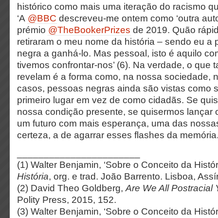
histórico como mais uma iteração do racismo q
‘A
@BBC
descreveu-me ontem como ‘outra autor
prémio
@TheBookerPrizes
de 2019. Quão rápi
retiraram o meu nome da história – sendo eu a 
negra a ganhá-lo. Mas pessoal, isto é aquilo 
tivemos confrontar-nos’ (6). Na verdade, o que
revelam é a forma como, na nossa sociedade, n
casos, pessoas negras ainda são vistas como 
primeiro lugar em vez de como cidadãs. Se qui
nossa condição presente, se quisermos lançar
um futuro com mais esperança, uma das nossas 
certeza, a de agarrar esses flashes da memória
_______________________
(1) Walter Benjamin, ‘Sobre o Conceito da Histór
História
, org. e trad. João Barrento. Lisboa, Assí
(2) David Theo Goldberg,
Are We All Postracial 
Polity Press, 2015, 152.
(3) Walter Benjamin, ‘Sobre o Conceito da Histór