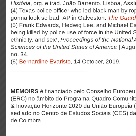
História
, org. e trad. João Barrento. Lisboa, Assí
(4) Texas police officer who led black man by rop
gonna look so bad’’ AP in Galveston,
The Guard
(5) Frank Edwards, Hedwig Lee, and Michael Es
being killed by police use of force in the United
ethnicity, and sex
’,
Proceedings of the National
Sciences of the United States of America
|
Augus
no. 34.
(6)
Bernardine Evaristo
, 14 October, 2019.
_______________________
MEMOIRS
é financiado pelo Conselho Europeu
(ERC) no âmbito do Programa-Quadro Comunitá
& Inovação Horizonte 2020 da União Europeia (
sediado no Centro de Estudos Sociais (CES) d
de Coimbra.