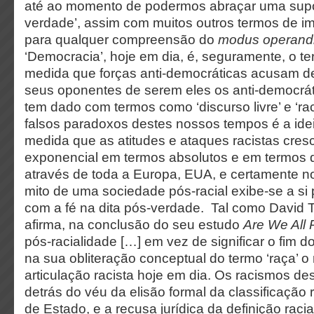
até ao momento de podermos abraçar uma supo
verdade’, assim com muitos outros termos de imp
para qualquer compreensão do
modus operand
‘Democracia’, hoje em dia, é, seguramente, o 
medida que forças anti-democráticas acusam 
seus oponentes de serem eles os anti-democrá
tem dado com termos como ‘discurso livre’ e ‘r
falsos paradoxos destes nossos tempos é a ideia
medida que as atitudes e ataques racistas cre
exponencial em termos absolutos e em termos d
através de toda a Europa, EUA, e certamente n
mito de uma sociedade pós-racial exibe-se a si
com a fé na dita pós-verdade. Tal como David
afirma, na conclusão do seu estudo
Are We All 
pós-racialidade […] em vez de significar o fim d
na sua obliteração conceptual do termo ‘raça’ o 
articulação racista hoje em dia. Os racismos d
detrás do véu da elisão formal da classificação 
de Estado, e a recusa jurídica da definição raci