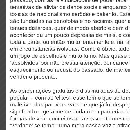
passado, com as reivindicações de poder fazen
tentativas de aliviar os danos sociais enquant
tóxicas de nacionalismo serôdio e bafiento. Esta
são fundadas na xenofobia e no racismo, quer 
ténues disfarces, quer de modo aberto e bem di
acontecer ou um pouco depressa de mais, e c
toda a parte, ou então muito lentamente e, na 
em circunstâncias isoladas. Como é óbvio, tudo
um jogo de espelhos e muito fumo. Mas quase 
‘absolvidos’ por não prestar atenção, por cance
esquecimento ou recusa do passado, de maneir
vender o presente.
As apropriações gratuitas e dissimuladas do d
popular – com as ‘elites’, esse termo que se to
maleável das palavras-valise e que já foi despe
significado – geralmente andam em parceria com
formas de virar conceitos ao avesso. Do mesm
‘verdade’ se tornou uma mera casca vazia atira