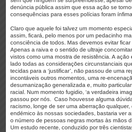
sem que ninguém se surpreendesse, apesar de 
denúncia pública assim que essa ação se torno
consequências para esses polícias foram ínfima
Claro que aquele foi talvez um momento especi
assim, ficará, pelo menos por um pedacinho mai
consciência de todos. Mas devemos evitar ficar
Apenas a raiva e o sentido de ultraje concomit
vistos como uma mostra de resistência. A ação 
lado todas as considerações circunstanciais qu
tecidas para a ‘justificar’, não passou de uma r
incontáveis outros momentos, uma re-encenaçã
desumanização generalizada e, muito particula
racial. Num momento fugidio, ‘a verdadeira im
passou por nós. Caso houvesse alguma dúvid
racismo, longe de ser uma aberração qualquer, 
endémico às nossas sociedades, bastaria ver as
o número de pessoas negras mortas às mãos do
Um estudo recente, conduzido por três cientista