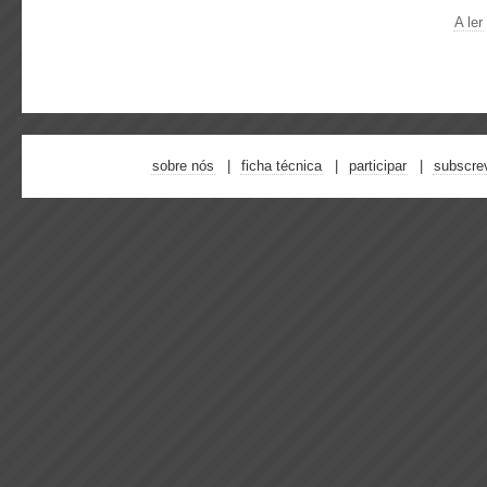
A ler
sobre nós
ficha técnica
participar
subscre