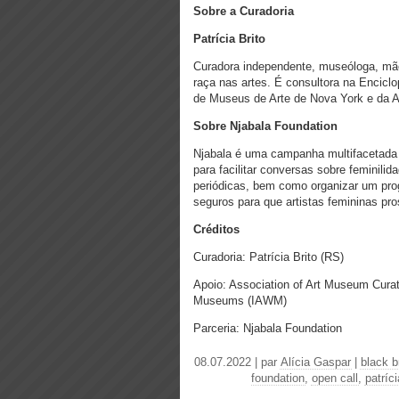
Sobre a Curadoria
Patrícia Brito
Curadora independente, museóloga, mã
raça nas artes. É consultora na Encicl
de Museus de Arte de Nova York e da A
Sobre Njabala Foundation
Njabala é uma campanha multifacetada 
para facilitar conversas sobre feminili
periódicas, bem como organizar um prog
seguros para que artistas femininas pr
Créditos
Curadoria: Patrícia Brito (RS)
Apoio: Association of Art Museum Cura
Museums (IAWM)
Parceria: Njabala Foundation
08.07.2022 | par
Alícia Gaspar
|
black br
foundation
,
open call
,
patríci