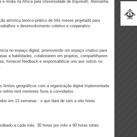
a e mídia na África pela Universidade de Bayreuth, Alemanha.
 artística teórico-prático de três meses projetado para
trabalhos e desenvolvimento coletivo e cooperativo
ência no espaço digital, promovendo um espaço criativo para
deias e habilidades, colaborarem em projetos, compartilharem
tas, fornecer feedback e responsabilizar uns aos outros no
.
os limites geográficos com a organização digital implementada
te online terá mentores fixos e convidados.
idos em 13 semanas - o que dará de seis a oito horas
sábado a cada mês, 30 horas por mês e 90 horas totais