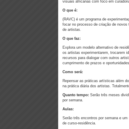
visuais africanas com foco em curadori
O que é:
(RAVC) é um programa de experimentação
focar no processo de criação de novos 
de artistas.
O que faz:
Explora um modelo alternativo de resid
os artistas experimentarem, trocarem i
recursos para dialogar com outros artis
cumprimento de prazos e oportunidades
Como será:
Repensar as práticas artísticas além d
na prática diária dos artistas. Totalmen
Quanto tempo:
Serão três meses divid
por semana.
Aulas:
Serão três encontros por semana e um 
de curso-residência.