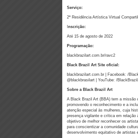
Serviço:
2ª Residência Artística Virtual Compart
I
nscrição:
Até 15 de agosto de 2022
Programação:
blackbrazilart.com.br/ravc2
Black Brazil Art Site oficial:
blackbrazilart.com.br | Facebook: /Black
@blackbrasilart | YouTube: /BlackBrazil
Sobre a Black Brazil Art
A Black Brazil Art (BBA) tem a missão d
promovendo o reconhecimento e a inclus
atenção especial às mulheres, cuja his
presença vigilante e crítica em relação 
objetivo de melhor reconhecer os artist
para conscientizar a comunidade cultu
desenvolvimento equitativo de artistas