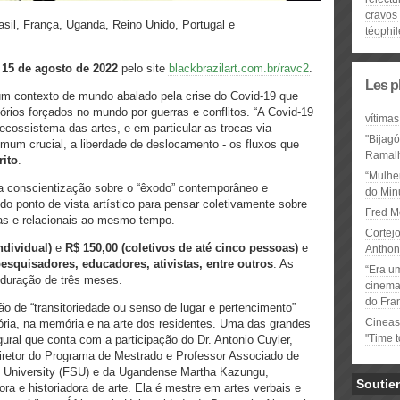
cravos
sil, França, Uganda, Reino Unido, Portugal e
téophil
é
15 de agosto de 2022
pelo site
blackbrazilart.com.br/ravc2
.
Les p
m contexto de mundo abalado pela crise do Covid-19 que
órios forçados no mundo por guerras e conflitos. “A Covid-19
vítimas
ecossistema das artes, e em particular as trocas via
"Bijag
mum crucial, a liberdade de deslocamento - os fluxos que
Ramal
rito
.
“Mulhe
ra conscientização sobre o “êxodo” contemporâneo e
do Minu
 do ponto de vista artístico para pensar coletivamente sobre
Fred M
das e relacionais ao mesmo tempo.
Cortejo
ndividual)
e
R$ 150,00 (coletivos de até cinco pessoas)
e
Anthon
pesquisadores, educadores, ativistas, entre outros
. As
“Era u
 duração de três meses.
cinema 
do Fra
ção de “transitoriedade ou senso de lugar e pertencimento”
Cineas
tória, na memória e na arte dos residentes. Uma das grandes
"Time 
gural que conta com a participação do Dr. Antonio Cuyler,
Diretor do Programa de Mestrado e Professor Associado de
te University (FSU) e da Ugandense Martha Kazungu,
Soutie
ra e historiadora de arte. Ela é mestre em artes verbais e