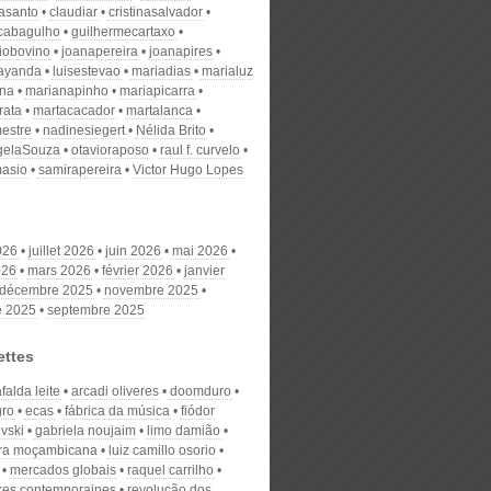
nasanto
claudiar
cristinasalvador
scabagulho
guilhermecartaxo
iobovino
joanapereira
joanapires
ayanda
luisestevao
mariadias
marialuz
ana
marianapinho
mariapicarra
rata
martacacador
martalanca
estre
nadinesiegert
Nélida Brito
gelaSouza
otavioraposo
raul f. curvelo
masio
samirapereira
Victor Hugo Lopes
026
juillet 2026
juin 2026
mai 2026
026
mars 2026
février 2026
janvier
décembre 2025
novembre 2025
e 2025
septembre 2025
ettes
alda leite
arcadi oliveres
doomduro
gro
ecas
fábrica da música
fiódor
vski
gabriela noujaim
limo damião
tura moçambicana
luiz camillo osorio
mercados globais
raquel carrilho
ures contemporaines
revolução dos