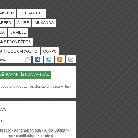
 VISITER
TÊTE-À-TÊTE
CREEN
À LIRE
MUKANDA
UX
LA VILLE
ANS FRONTIÈRES
ARTE DE CARVALHO
CORPS
DÊNCIA ARTÍSTICA VIRTUAL
avec la étiquette residência artística virtual
ves
r
strador
adrianabarbosa
Alícia Gaspar
desoares
camillediard
candela