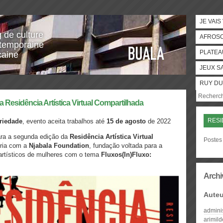
JE VAIS
g de culture
AFROS
temporaine
PLATEA
caine
JEUX S
RUY DU
ra Residência Artística Virtual Compartilhada
RESI
oriedade
, evento aceita trabalhos até
15 de agosto
de 2022
ra a segunda edição da
Residência Artística Virtual
Postes 
ria com a
Njabala Foundation
, fundação voltada para a
 artísticos de mulheres com o tema
Fluxos(In)Fluxo:
Archi
Auteu
admini
arimil