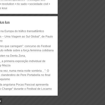
revolution
rio sado
sociedade civil
e koui
lus lus
 na Europa do tráfico transatlântico
ós – Uma Viagem ao Sul Global", de Paulo
ho
res que carregam”: concurso do Festival
to reflete sobre a força feminina cotidiana
oten na Dentu Zona,
, a primeira exposição individual de
y Mazza
ma vez, numa meia-noite sombria…”: O
clandestino de Pere Portabella no final
nquismo
ta angolana Pocas Pascoal apresenta
to Change" durante o Festival de Locarno
n