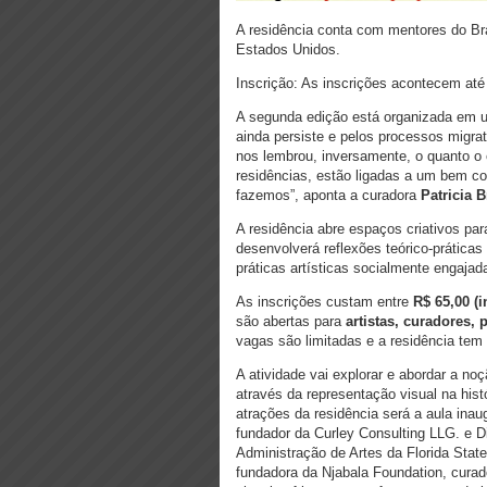
A residência conta com mentores do Bra
Estados Unidos.
Inscrição: As inscrições acontecem at
A segunda edição está organizada em u
ainda persiste e pelos processos migrat
nos lembrou, inversamente, o quanto o 
residências, estão ligadas a um bem co
fazemos”, aponta a curadora
Patricia B
A residência abre espaços criativos pa
desenvolverá reflexões teórico-práticas
práticas artísticas socialmente engaja
As inscrições custam entre
R$ 65,00 (i
são abertas para
artistas, curadores, 
vagas são limitadas e a residência tem
A atividade vai explorar e abordar a no
através da representação visual na his
atrações da residência será a aula inau
fundador da Curley Consulting LLG. e 
Administração de Artes da Florida Sta
fundadora da Njabala Foundation, curado