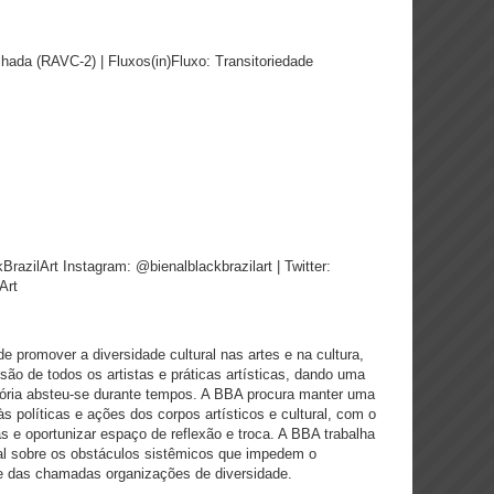
ilhada (RAVC-2) | Fluxos(in)Fluxo: Transitoriedade
BrazilArt Instagram: @bienalblackbrazilart | Twitter:
Art
e promover a diversidade cultural nas artes e na cultura,
ão de todos os artistas e práticas artísticas, dando uma
tória absteu-se durante tempos. A BBA procura manter uma
às políticas e ações dos corpos artísticos e cultural, com o
as e oportunizar espaço de reflexão e troca. A BBA trabalha
ral sobre os obstáculos sistêmicos que impedem o
 e das chamadas organizações de diversidade.