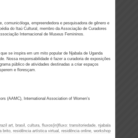
e, comunicóloga, empreendedora e pesquisadora de gênero e
opédia do Itaú Cultural, membro da Associação de Curadores
ssociação Internacional de Museus Femininos.
que se inspira em um mito popular de Njabala de Uganda
dade. Nossa responsabilidade é fazer a curadoria de exposições
rama público de atividades destinadas a criar espaços
osperem e floresçam.
tors (AAMC), International Association of Women’s
azil art
,
brasil
,
cultura
,
fluxos(in)fluxo: transitoriedade
,
njabala
a brito
,
residência artística virtual
,
residência online
,
workshop