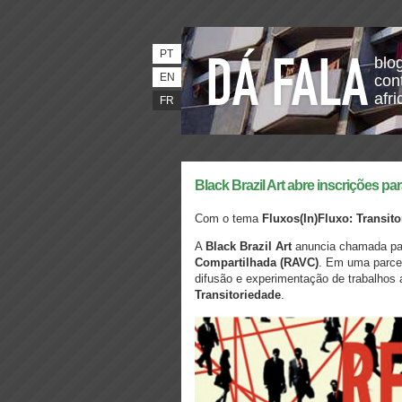
PT
blo
EN
con
afri
FR
Black Brazil Art abre inscrições pa
Com o tema
Fluxos(In)Fluxo: Transit
A
Black Brazil Art
anuncia chamada pa
Compartilhada (RAVC)
. Em uma parce
difusão e experimentação de trabalhos
Transitoriedade
.