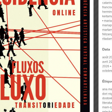
catari
franci
hermin
keitam
mari
mariap
martam
Nilzan
ritada
Data
août 2
avril 2
2026
octobr
Étiqu
ana maf
dori ni
dostoié
litera
mam-rj
relect