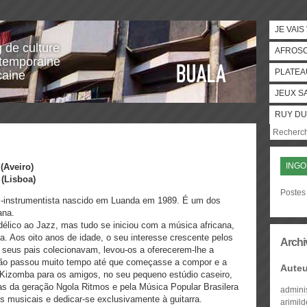
JE VAIS
g de culture
AFROS
temporaine
PLATEA
caine
JEUX S
RUY DU
ING
(Aveiro)
t
(Lisboa)
Postes
ti-instrumentista nascido em Luanda em 1989. É um dos
lana.
élico ao Jazz, mas tudo se iniciou com a música africana,
a. Aos oito anos de idade, o seu interesse crescente pelos
Archi
 seus pais colecionavam, levou-os a oferecerem-lhe a
. Não passou muito tempo até que começasse a compor e a
Auteu
e Kizomba para os amigos, no seu pequeno estúdio caseiro,
s da geração Ngola Ritmos e pela Música Popular Brasilera
admini
s musicais e dedicar-se exclusivamente à guitarra.
arimil