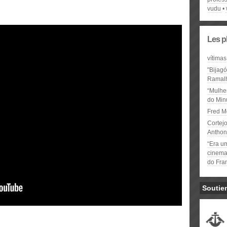
vudu
Les p
vítimas
"Bijag
Ramal
“Mulhe
do Minu
Fred M
Cortejo
Anthon
“Era u
cinema 
do Fra
Soutie