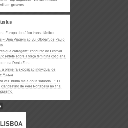
william greaves.
lus lus
 na Europa do tráfico transatlântico
ós – Uma Viagem ao Sul Global", de Paulo
ho
res que carregam”: concurso do Festival
to reflete sobre a força feminina cotidiana
oten na Dentu Zona,
, a primeira exposição individual de
y Mazza
ma vez, numa meia-noite sombria…”: O
clandestino de Pere Portabella no final
nquismo
n