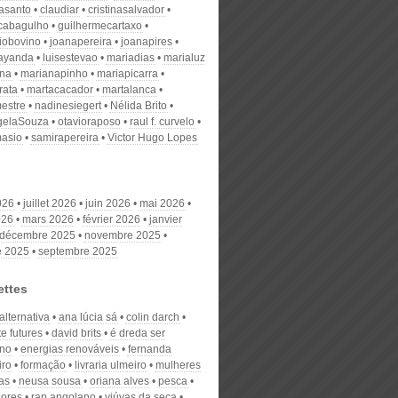
nasanto
claudiar
cristinasalvador
scabagulho
guilhermecartaxo
iobovino
joanapereira
joanapires
ayanda
luisestevao
mariadias
marialuz
ana
marianapinho
mariapicarra
rata
martacacador
martalanca
estre
nadinesiegert
Nélida Brito
gelaSouza
otavioraposo
raul f. curvelo
masio
samirapereira
Victor Hugo Lopes
026
juillet 2026
juin 2026
mai 2026
026
mars 2026
février 2026
janvier
décembre 2025
novembre 2025
e 2025
septembre 2025
ettes
alternativa
ana lúcia sá
colin darch
e futures
david brits
é dreda ser
no
energias renováveis
fernanda
iro
formação
livraria ulmeiro
mulheres
as
neusa sousa
oriana alves
pesca
sores
rap angolano
viúvas da seca