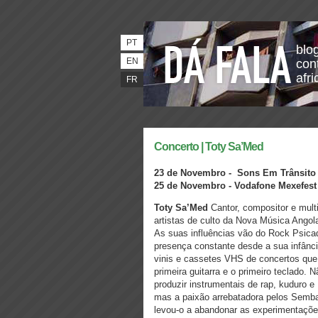
PT
blo
EN
con
afri
FR
Concerto | Toty Sa’Med
23 de Novembro -
Sons Em Trânsito
25 de Novembro - Vodafone Mexefes
Toty Sa’Med
Cantor, compositor e mul
artistas de culto da Nova Música Ango
As suas influências vão do Rock Psicad
presença constante desde a sua infânci
vinis e cassetes VHS de concertos que
primeira guitarra e o primeiro teclado
produzir instrumentais de rap, kuduro 
mas a paixão arrebatadora pelos Semba
levou-o a abandonar as experimentaçõe