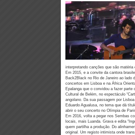
interpretando canções que são matéria 
Em 2015, e a convite da cantora brasile
Back2Black no Rio de Janeiro ao lado 
concertos em Lisboa e na África Orienta
Epalanga que o convidou a fazer parte 
Cultural de Belém, no espectáculo “Car
angolano. Da sua passagem por Lisboa
Eduardo Agualusa, no tema que dá títul
abrir o seu concerto no Olímpia de Pari
Em 2016, volta a pegar nos Sembas com
locais, mais Luanda. Grava e edita “In
quem partilha a produção. Do alinhamen
original. Um registo intimista onde tr