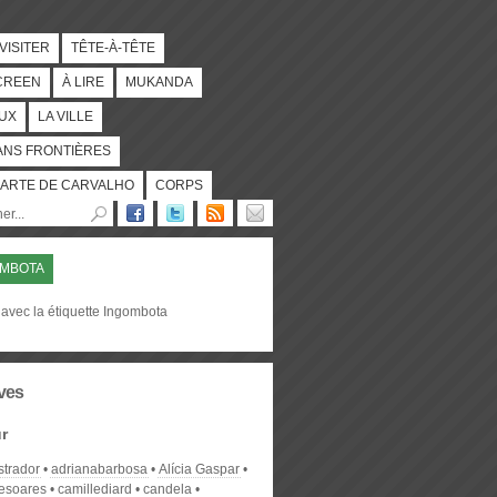
 VISITER
TÊTE-À-TÊTE
CREEN
À LIRE
MUKANDA
UX
LA VILLE
ANS FRONTIÈRES
ARTE DE CARVALHO
CORPS
OMBOTA
 avec la étiquette Ingombota
ves
r
strador
adrianabarbosa
Alícia Gaspar
desoares
camillediard
candela