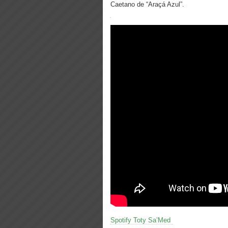
Caetano de “Araçá Azul”.
Spotify Toty Sa’Med