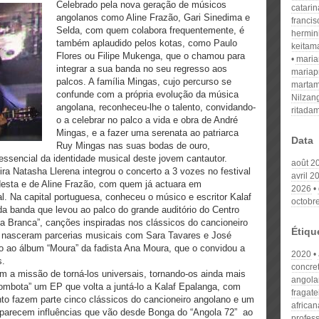
Celebrado pela nova geração de músicos
catari
angolanos como Aline Frazão, Gari Sinedima e
franci
Selda, com quem colabora frequentemente, é
hermin
também aplaudido pelos kotas, como Paulo
keitam
Flores ou Filipe Mukenga, que o chamou para
mari
integrar a sua banda no seu regresso aos
mariap
palcos. A família Mingas, cujo percurso se
martam
confunde com a própria evolução da música
Nilzan
angolana, reconheceu-lhe o talento, convidando-
ritada
o a celebrar no palco a vida e obra de André
Mingas, e a fazer uma serenata ao patriarca
Data
Ruy Mingas nas suas bodas de ouro,
essencial da identidade musical deste jovem cantautor.
août 2
ira Natasha Llerena integrou o concerto a 3 vozes no festival
avril 2
desta e de Aline Frazão, com quem já actuara em
2026
l. Na capital portuguesa, conheceu o músico e escritor Kalaf
octobr
da banda que levou ao palco do grande auditório do Centro
ta Branca”, canções inspiradas nos clássicos do cancioneiro
Étiqu
 nasceram parcerias musicais com Sara Tavares e José
o ao álbum “Moura” da fadista Ana Moura, que o convidou a
2020
s.
concret
 a missão de torná-los universais, tornando-os ainda mais
angola
gombota” um EP que volta a juntá-lo a Kalaf Epalanga, com
fragate
to fazem parte cinco clássicos do cancioneiro angolano e um
african
ansparecem influências que vão desde Bonga do “Angola 72” ao
profes