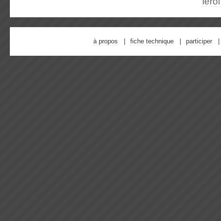
lero
à propos
fiche technique
participer