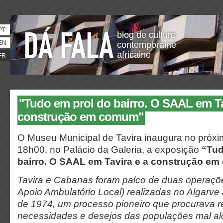
PT
blog de culture
EN
contemporaine
africaine
FR
"Tudo em prol do bairro. O SAAL em Ta
construção em comum"
O Museu Municipal de Tavira inaugura no próxim
18h00, no Palácio da Galeria, a exposição
“Tud
bairro. O SAAL em Tavira e a construção e
Tavira e Cabanas foram palco de duas operaçõ
Apoio Ambulatório Local) realizadas no Algarve 
de 1974, um processo pioneiro que procurava 
necessidades e desejos das populações mal al