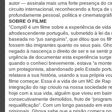
autor — assinala mais uma forte presença do c
circuito internacional, reconhecendo a força de
profundamente pessoal, política e cinematográfi
SOBRE O FILME
”
Complô
é um filme sobre a experiência de vid
afrodescendente português, submetido à lei da
baseada no “jus sanguinis”, que ditou que os fil
fossem tão imigrantes quanto os seus pais. Gh
negado à nascença o direito de ser e se sentir 
urgência de documentar esta experiência surg
quando o conheci brevemente, estava “a monte”.
um protagonista, abandonado pelo Estado portu
relatava a sua história, usando a sua própria vo
filme começar. Essa é a vida de um MC de Rap C
integração do rap crioulo na nossa sociedade r
hoje com a sua vida, alguém que viveu em bair
consecutivamente demolidos, fruto de “program
requalificação”. Com um longo passado em est
prisionais, Ghoya sabe que a prisão começa no