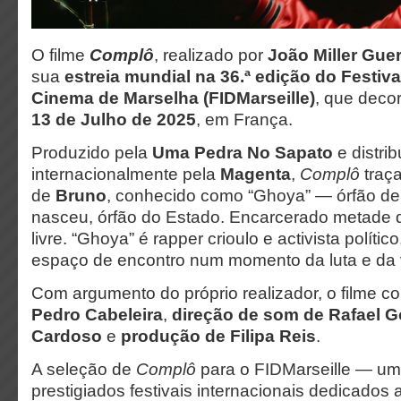
O filme
Complô
, realizado por
João Miller Gue
sua
estreia mundial na 36.ª edição do Festiva
Cinema de Marselha (FIDMarseille)
, que decor
13 de Julho de 2025
, em França.
Produzido pela
Uma Pedra No Sapato
e distri
internacionalmente pela
Magenta
,
Complô
traça
de
Bruno
, conhecido como “Ghoya” — órfão de
nasceu, órfão do Estado. Encarcerado metade 
livre. “Ghoya” é rapper crioulo e activista polític
espaço de encontro num momento da luta e da 
Com argumento do próprio realizador, o filme 
Pedro Cabeleira
,
direção de som de Rafael 
Cardoso
e
produção de Filipa Reis
.
A seleção de
Complô
para o FIDMarseille — um
prestigiados festivais internacionais dedicados