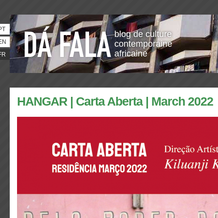
PT
blog de culture
EN
contemporaine
africaine
FR
HANGAR | Carta Aberta | March 2022