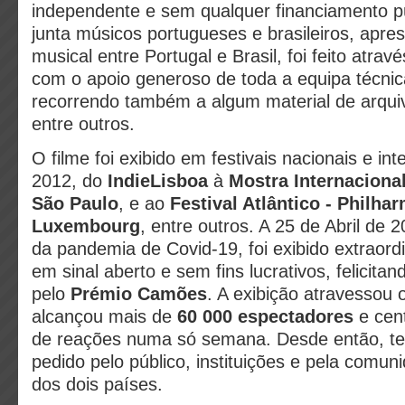
independente e sem qualquer financiamento pú
junta músicos portugueses e brasileiros, apre
musical entre Portugal e Brasil, foi feito atrav
com o apoio generoso de toda a equipa técnica
recorrendo também a algum material de arqui
entre outros.
O filme foi exibido em festivais nacionais e in
2012, do
IndieLisboa
à
Mostra Internaciona
São Paulo
, e ao
Festival Atlântico - Philha
Luxembourg
, entre outros. A 25 de Abril de 
da pandemia de Covid-19, foi exibido extraord
em sinal aberto e sem fins lucrativos, felicita
pelo
Prémio Camões
. A exibição atravessou o
alcançou mais de
60 000 espectadores
e cen
de reações numa só semana. Desde então, te
pedido pelo público, instituições e pela comuni
dos dois países.