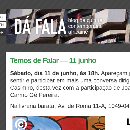
PT
blog de culture
EN
contemporaine
africaine
FR
Temos de Falar — 11 junho
Sábado, dia 11 de junho, às 18h.
Apareçam pa
sentir e participar em mais uma conversa dirig
Casimiro, desta vez com a participação de Jo
Carmo Gê Pereira.
Na livraria barata, Av. de Roma 11-A, 1049-04