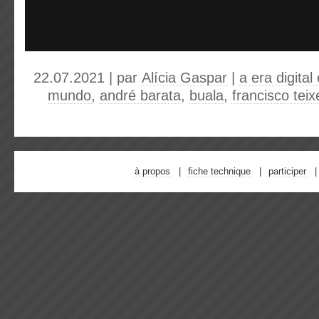
22.07.2021 | par
Alícia Gaspar
|
a era digita
mundo
,
andré barata
,
buala
,
francisco tei
à propos
fiche technique
participer