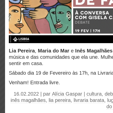
Lia Pereira
,
Maria do Mar
e
Inês Magalhães
música e das comunidades que ela une. Mulh
sentir em casa.
Sábado dia 19 de Fevereiro às 17h, na Livrari
Venham! Entrada livre.
16.02.2022 | par
Alícia Gaspar
|
cultura
,
deb
inês magalhães
,
lia pereira
,
livraria barata
,
lu
do