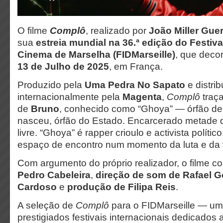
O filme
Complô
, realizado por
João Miller Gue
sua
estreia mundial na 36.ª edição do Festiva
Cinema de Marselha (FIDMarseille)
, que decor
13 de Julho de 2025
, em França.
Produzido pela
Uma Pedra No Sapato
e distri
internacionalmente pela
Magenta
,
Complô
traça
de
Bruno
, conhecido como “Ghoya” — órfão de
nasceu, órfão do Estado. Encarcerado metade 
livre. “Ghoya” é rapper crioulo e activista polític
espaço de encontro num momento da luta e da 
Com argumento do próprio realizador, o filme 
Pedro Cabeleira
,
direção de som de Rafael 
Cardoso
e
produção de Filipa Reis
.
A seleção de
Complô
para o FIDMarseille — um
prestigiados festivais internacionais dedicados