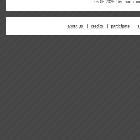
05.06.2025 | by
martalan
about us
credits
participate
s