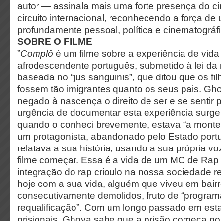
autor — assinala mais uma forte presença do c
circuito internacional, reconhecendo a força de
profundamente pessoal, política e cinematográfi
SOBRE O FILME
”
Complô
é um filme sobre a experiência de vid
afrodescendente português, submetido à lei da
baseada no “jus sanguinis”, que ditou que os fil
fossem tão imigrantes quanto os seus pais. Gh
negado à nascença o direito de ser e se sentir 
urgência de documentar esta experiência surg
quando o conheci brevemente, estava “a monte”.
um protagonista, abandonado pelo Estado portu
relatava a sua história, usando a sua própria vo
filme começar. Essa é a vida de um MC de Rap C
integração do rap crioulo na nossa sociedade r
hoje com a sua vida, alguém que viveu em bair
consecutivamente demolidos, fruto de “program
requalificação”. Com um longo passado em est
prisionais, Ghoya sabe que a prisão começa no