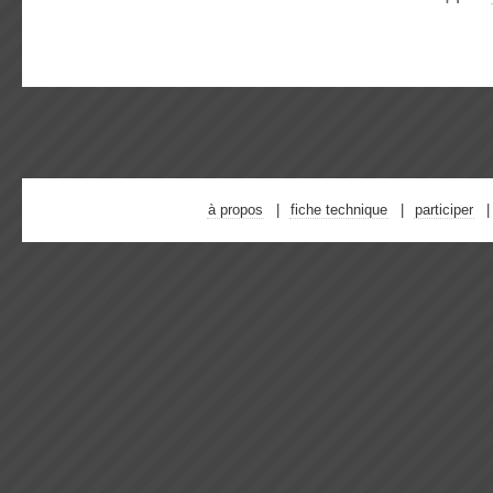
à propos
fiche technique
participer