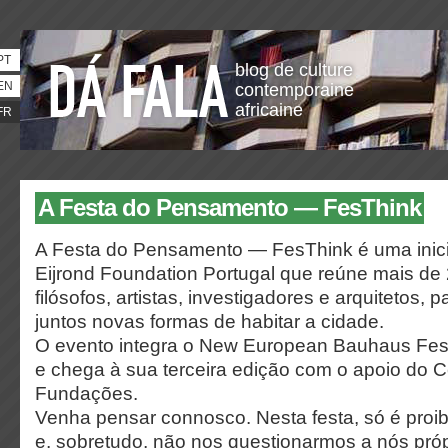
PT
blog de culture
EN
contemporaine
africaine
FR
A Festa do Pensamento — FesThink
A Festa do Pensamento — FesThink é uma inici
Eijrond Foundation Portugal que reúne mais de 
filósofos, artistas, investigadores e arquitetos,
juntos novas formas de habitar a cidade.
O evento integra o New European Bauhaus Festi
e chega à sua terceira edição com o apoio do 
Fundações.
Venha pensar connosco. Nesta festa, só é proib
e, sobretudo, não nos questionarmos a nós próp