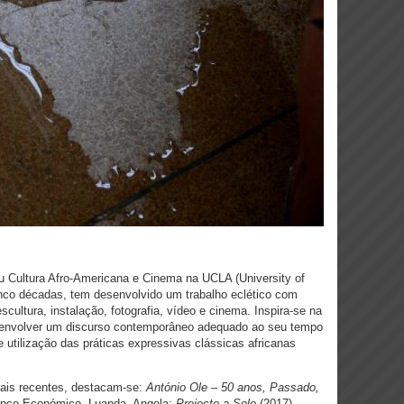
u Cultura Afro-Americana e Cinema na UCLA (University of
cinco décadas, tem desenvolvido um trabalho eclético com
cultura, instalação, fotografia, vídeo e cinema. Inspira-se na
esenvolver um discurso contemporâneo adequado ao seu tempo
 utilização das práticas expressivas clássicas africanas
mais recentes, destacam-se:
António Ole – 50 anos, Passado,
anco Económico, Luanda, Angola;
Projecto a Solo
(2017),