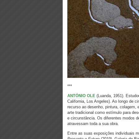
***
ANTÓNIO OLE
(Luanda, 1951). Estudo
California, Los Angeles). Ao longo de 
recurso ao desenho, pintura, colagem, es
arte tradicional como estímulo para d
e circunstância. Os diferentes modos de
atravessam toda a sua obra.
Entre as suas exposições individuais 
Presente e Futuro
(2019), Galeria do B