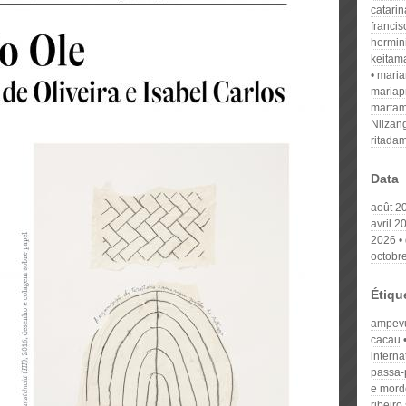
catari
franci
hermin
keitam
mari
mariap
martam
Nilzan
ritada
Data
août 2
avril 2
2026
octobr
Étiqu
ampev
cacau
interna
passa-
e mord
ribeiro