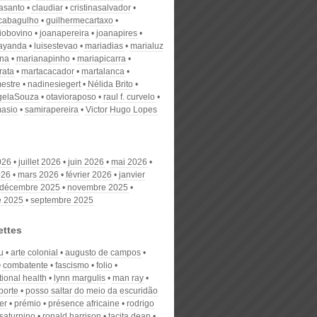
nasanto
claudiar
cristinasalvador
scabagulho
guilhermecartaxo
iobovino
joanapereira
joanapires
ayanda
luisestevao
mariadias
marialuz
ana
marianapinho
mariapicarra
rata
martacacador
martalanca
estre
nadinesiegert
Nélida Brito
gelaSouza
otavioraposo
raul f. curvelo
masio
samirapereira
Victor Hugo Lopes
026
juillet 2026
juin 2026
mai 2026
026
mars 2026
février 2026
janvier
décembre 2025
novembre 2025
e 2025
septembre 2025
ettes
u
arte colonial
augusto de campos
combatente
fascismo
folio
tional health
lynn margulis
man ray
porte
posso saltar do meio da escuridão
er
prémio
présence africaine
rodrigo
 saturnino
ronald harrison
tacita dean