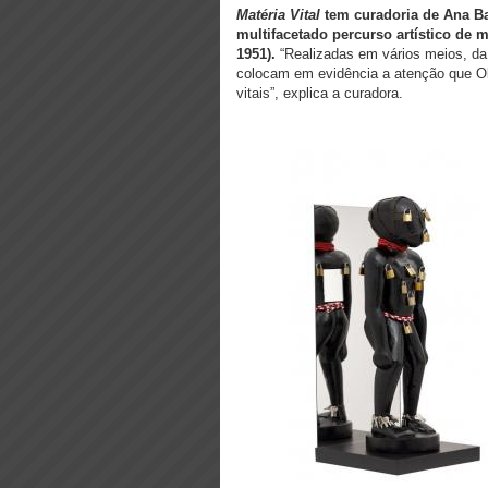
Matéria Vital
tem curadoria de Ana Ba
multifacetado percurso artístico de 
1951).
“Realizadas em vários meios, da 
colocam em evidência a atenção que Ol
vitais”, explica a curadora.