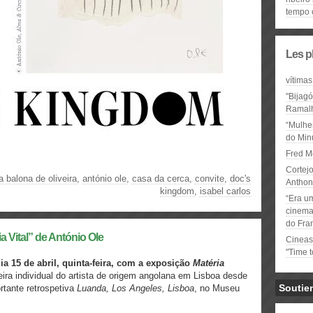
tempo 
Les p
vítimas
"Bijag
Ramal
“Mulhe
do Minu
Fred M
Cortejo
a balona de oliveira
,
antónio ole
,
casa da cerca
,
convite
,
doc's
Anthon
kingdom
,
isabel carlos
“Era u
cinema 
do Fra
 Vital” de António Ole
Cineas
"Time 
a 15 de abril, quinta-feira, com a exposição
Matéria
eira individual do artista de origem angolana em Lisboa desde
Soutie
rtante retrospetiva
Luanda, Los Angeles, Lisboa
, no Museu