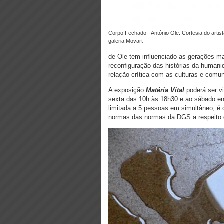
Corpo Fechado - António Ole. Cortesia do artista e da
galeria Movart
de Ole tem influenciado as gerações mai
reconfiguração das histórias da humanid
relação crítica com as culturas e comu
A exposição
Matéria Vital
poderá ser vi
sexta das 10h às 18h30 e ao sábado en
limitada a 5 pessoas em simultâneo, é 
normas das normas da DGS a respeito d