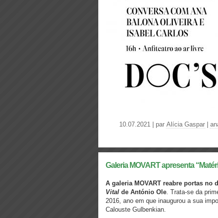
10.07.2021 | par
Alícia Gaspar
|
an
Galeria MOVART apresenta “Matéria
A galeria MOVART reabre portas no di
Vital
de António Ole
. Trata-se da prim
2016, ano em que inaugurou a sua impo
Calouste Gulbenkian.