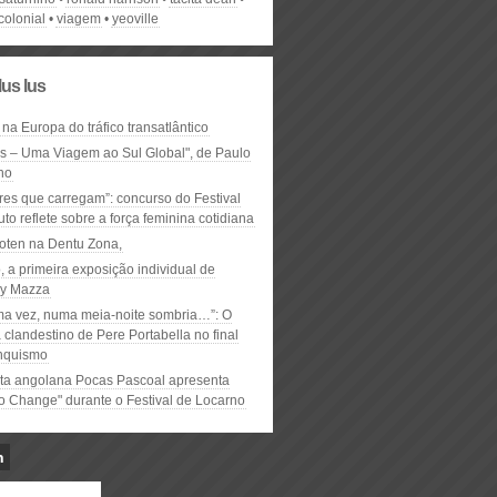
colonial
viagem
yeoville
lus lus
 na Europa do tráfico transatlântico
ós – Uma Viagem ao Sul Global", de Paulo
ho
res que carregam”: concurso do Festival
to reflete sobre a força feminina cotidiana
oten na Dentu Zona,
, a primeira exposição individual de
y Mazza
ma vez, numa meia-noite sombria…”: O
clandestino de Pere Portabella no final
nquismo
ta angolana Pocas Pascoal apresenta
to Change" durante o Festival de Locarno
n