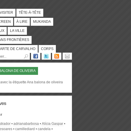
 VISITER
TÊTE-À-TÊTE
CREEN
À LIRE
MUKANDA
UX
LA VILLE
ANS FRONTIÈRES
ARTE DE CARVALHO
CORPS
BALONA DE OLIVEIRA
avec la étiquette Ana balona de oliveira
ves
r
strador
adrianabarbosa
Alícia Gaspar
desoares
camillediard
candela