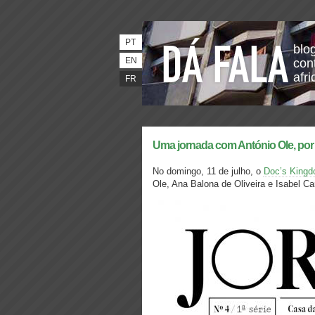
PT
blo
EN
con
afri
FR
Uma jornada com António Ole, por A
No domingo, 11 de julho, o
Doc’s King
Ole, Ana Balona de Oliveira e Isabel Ca