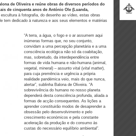
lona de Oliveira e reúne obras de diversos períodos do
mais de cinquenta anos de António Ole (Luanda,
escultura à fotografia, do desenho ao vídeo, estas obras
e tem dedicado à natureza e aos seus elementos e matérias
“A terra, a água, o fogo e o ar assumem aqui
inúmeras formas que, no seu conjunto,
convidam a uma percepção planetária e a uma
consciência ecológica não só da coabitação,
mas, sobretudo, da interdependência entre
formas de vida humana e não-humana (animal,
vegetal, mineral) – assunto vital (
vital matter
),
para cuja premência e urgência a própria
realidade pandémica veio, mais do que nunca,
alertar”, sublinha Balona de Oliveira. “A
sobrevivência do humano no nosso planeta
dependerá desta consciência profunda, aliada a
formas de acção consequentes. As lições a
aprender constituirão modos de desaprender a
obsessão pelo desenvolvimento e pelo
crescimento económicos e pela constante
aceleração da produção e do consumo às
custas do necessário equilíbrio ambiental”.