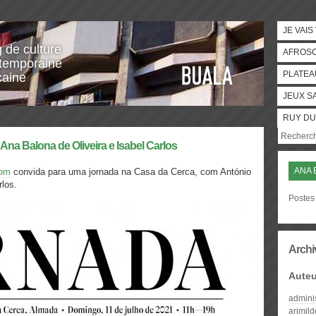
JE VAIS
g de culture
AFROS
temporaine
PLATEA
caine
JEUX S
RUY DU
na Balona de Oliveira e Isabel Carlos
ANA 
dom
convida para uma jornada na Casa da Cerca, com António
rlos.
Postes 
Archi
Auteu
admini
arimil