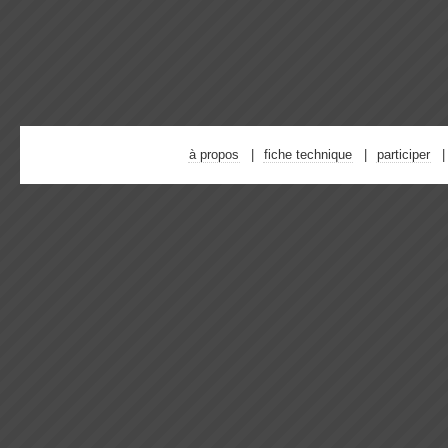
à propos
fiche technique
participer