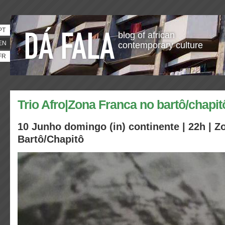
PT
blog of african
EN
contemporary culture
FR
Trio Afro|Zona Franca no bartô/chapit
10 Junho domingo (in) continente | 22h | Z
Bartô/Chapitô