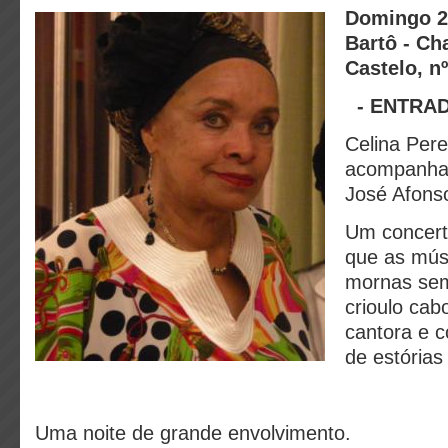
Domingo 2
Bartô - Ch
Castelo, nº
- ENTRAD
Celina Pere
acompanha
José Afons
Um concert
que as mús
mornas se
crioulo cab
cantora e 
de estória
Uma noite de grande envolvimento.