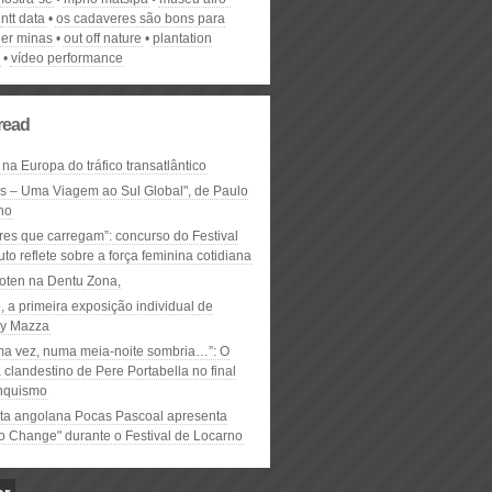
ntt data
os cadaveres são bons para
er minas
out off nature
plantation
vídeo performance
read
 na Europa do tráfico transatlântico
ós – Uma Viagem ao Sul Global", de Paulo
ho
res que carregam”: concurso do Festival
to reflete sobre a força feminina cotidiana
oten na Dentu Zona,
, a primeira exposição individual de
y Mazza
ma vez, numa meia-noite sombria…”: O
clandestino de Pere Portabella no final
nquismo
ta angolana Pocas Pascoal apresenta
to Change" durante o Festival de Locarno