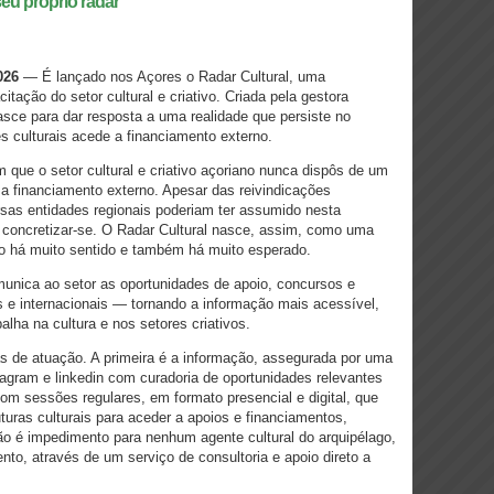
eu próprio radar
026
— É lançado nos Açores o Radar Cultural, uma
tação do setor cultural e criativo. Criada pela gestora
 nasce para dar resposta a uma realidade que persiste no
 culturais acede a financiamento externo.
 que o setor cultural e criativo açoriano nunca dispôs de um
 a financiamento externo. Apesar das reivindicações
ersas entidades regionais poderiam ter assumido nesta
 concretizar-se. O Radar Cultural nasce, assim, como uma
io há muito sentido e também há muito esperado.
omunica ao setor as oportunidades de apoio, concursos e
 e internacionais — tornando a informação mais acessível,
alha na cultura e nos setores criativos.
has de atuação. A primeira é a informação, assegurada por uma
agram e linkedin com curadoria de oportunidades relevantes
om sessões regulares, em formato presencial e digital, que
turas culturais para aceder a apoios e financiamentos,
não é impedimento para nenhum agente cultural do arquipélago,
nto, através de um serviço de consultoria e apoio direto a