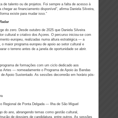
ta de talento ou de projetos. Foi sempre a falta de acesso à
 chegar ao financiamento disponível”, afirma Daniela Silveira,
aforma existe para mudar isso.”
Radar
ge do zero. Desde outubro de 2025 que Daniela Silveira
r cultural e criativo dos Açores. O percurso iniciou-se com
amento europeu, realizadas numa altura estratégica — a
, o maior programa europeu de apoio ao setor cultural e
rar o terreno antes de a janela de oportunidade se abrir.
eu programa de formações com um ciclo dedicado aos
das Artes — nomeadamente o Programa de Apoio às Bandas
 de Apoio Sustentado. As sessões decorrerão em horário pós-
ra
ivo Regional de Ponta Delgada — Ilha de São Miguel
go do ano, abrangendo temas como gestão cultural,
strução de dossiers de candidatura, entre outros. As sessões