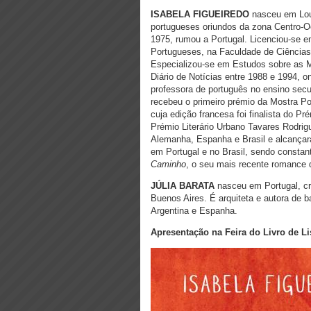
ISABELA FIGUEIREDO
nasceu em Lou
portugueses oriundos da zona Centro-
1975, rumou a Portugal. Licenciou-se e
Portugueses, na Faculdade de Ciências
Especializou-se em Estudos sobre as M
Diário de Notícias entre 1988 e 1994,
professora de português no ensino sec
recebeu o primeiro prémio da Mostra Po
cuja edição francesa foi finalista do P
Prémio Literário Urbano Tavares Rodrigu
Alemanha, Espanha e Brasil e alcançara
em Portugal e no Brasil, sendo consta
Caminho
, o seu mais recente romance
JÚLIA BARATA
nasceu em Portugal, c
Buenos Aires. É arquiteta e autora de 
Argentina e Espanha.
Apresentação na Feira do Livro de Li