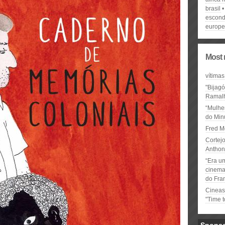
brasil
escond
europe
Most 
vítimas
"Bijag
Ramal
“Mulhe
do Minu
Fred M
Cortejo
Anthon
“Era u
cinema 
do Fra
Cineas
"Time 