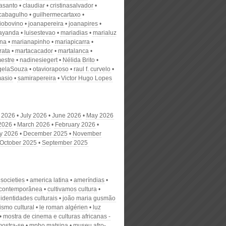
nasanto
claudiar
cristinasalvador
scabagulho
guilhermecartaxo
iobovino
joanapereira
joanapires
ayanda
luisestevao
mariadias
marialuz
ana
marianapinho
mariapicarra
rata
martacacador
martalanca
estre
nadinesiegert
Nélida Brito
gelaSouza
otavioraposo
raul f. curvelo
masio
samirapereira
Victor Hugo Lopes
 2026
July 2026
June 2026
May 2026
 2026
March 2026
February 2026
y 2026
December 2025
November
October 2025
September 2025
 societies
america latina
ameríndias
contemporânea
cultivamos cultura
identidades culturais
joão maria gusmão
ismo cultural
le roman algérien
luz
mostra de cinema e culturas africanas -
mostra-se
mpho matsipa
museu afro-