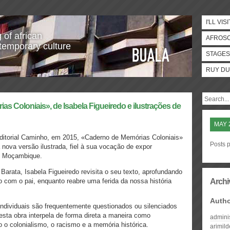
I'LL VISI
 of african
AFROS
temporary culture
STAGES
RUY DU
s Coloniais», de Isabela Figueiredo e ilustrações de
MAY 
ditorial Caminho, em 2015, «Caderno de Memórias Coloniais»
Posts 
nova versão ilustrada, fiel à sua vocação de expor
m Moçambique.
a Barata, Isabela Figueiredo revisita o seu texto, aprofundando
ão com o pai, enquanto reabre uma ferida da nossa história
Archi
Auth
ndividuais são frequentemente questionados ou silenciados
esta obra interpela de forma direta a maneira como
admini
o colonialismo, o racismo e a memória histórica.
arimil