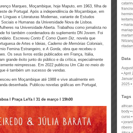
catari
renço Marques, Moçambique, hoje Maputo, em 1963, filha de
franci
Oeste de Portugal. Após a independência de Moçambique, em
hermin
m Línguas e Literaturas Modernas, variante de Estudos
keitam
 Sociais e Humanas da Universidade Nova de Lisboa.
mari
ulheres na Universidade Aberta. Trabalhou como jornalista no
mariap
 onde foi também coordenadora do suplemento DN Jovem. Foi
martam
undário. Escreveu
Conto É Como Quem Diz
, novela que
Nilzan
rtuguesa de Artes e Ideias,
Caderno de Memórias Coloniais
,
ritada
rémio Femina Estrangeiro, e
A Gorda
, obra que recebeu o
es. Os seus livros estão publicados em França, Itália,
Data
m grande êxito junto do público e da crítica, especialmente
ntemente reimpressas. Em 2022 publicou
Um Cão no meio do
August
 que é também um sucesso de vendas.
April
Januar
resceu em Moçambique até 1988 e vive atualmente em
2025
banda desenhada. Publicou novelas gráficas em Portugal,
Tags
sboa l Praça LeYa l 31 de março l 19h00
african
body
curso
joranl
ribeiro
áfrica 