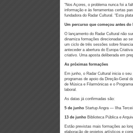
“Nos Açores, o problema nunca foi a fal
informação e às ferramentas certas para
fundadora do Radar Cultural. “Esta plat
Um percurso que começou antes do 
O lançamento do Radar Cultural não sur
dinamiza formações direcionadas ao seto
um ciclo de três sessões sobre financi
anteceder a abertura do Europa Criativa
criativo. Uma aposta deliberada em prepa
As próximas formações
Em junho, o Radar Cultural inicia o s
programas de apoio da Direção-Geral 
de Música e Filarmónicas e o Programa
laboral.
As datas já confirmadas são:
5 de junho
Startup Angra — Ilha Tercei
13 de junho
Biblioteca Pública e Arqu
Estão previstas mais formações ao lon
elaboração de projetos artísticos e con