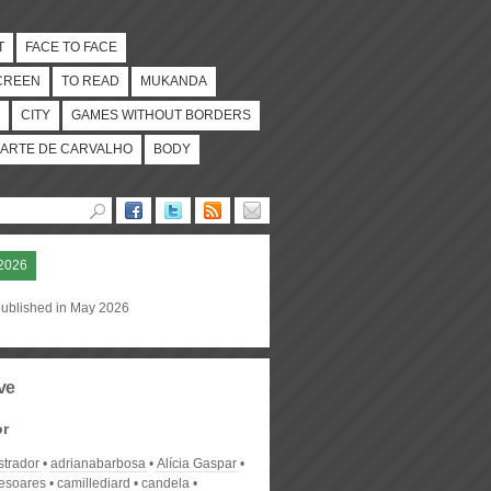
T
FACE TO FACE
CREEN
TO READ
MUKANDA
CITY
GAMES WITHOUT BORDERS
ARTE DE CARVALHO
BODY
2026
published in May 2026
ve
or
strador
adrianabarbosa
Alícia Gaspar
desoares
camillediard
candela