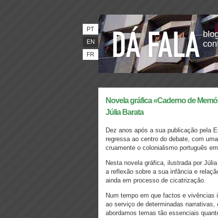
PT
blog
EN
con
FR
Novela gráfica «Caderno de Memória
Júlia Barata
Dez anos após a sua publicação pela E
regressa ao centro do debate, com uma 
cruamente o colonialismo português e
Nesta novela gráfica, ilustrada por Júli
a reflexão sobre a sua infância e relaç
ainda em processo de cicatrização.
Num tempo em que factos e vivências i
ao serviço de determinadas narrativas, 
abordamos temas tão essenciais quanto 