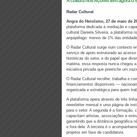
A cultura nos Açores tem agora o s
Radar Cultural
Angra do Heroísmo, 27 de maio de 2
plataforma dedicada à mediação e capaci
cultural Daniela Silveira, a plataforma
arquipélago: menos de 1% das entidades
O Radar Cultural surge num contexto em
serviço de apoio estruturado ao acesso
históricas do setor, e do papel que div
matéria, essa resposta nunca chegou a
iniciativa privada que preenche um vaz
O Radar Cultural recolhe, trabalha e c
financiamentos disponíveis — nacionais
organizada e estratégica para quem trab
A plataforma opera através de três lin
newsletter mensal e uma página de inst
para o setor. A segunda é a formação, c
capacitam artistas, associações e estru
garantindo que a distância geográfica 
e fora dele. A terceira é o acompanhame
projetos em fase de candidatura.