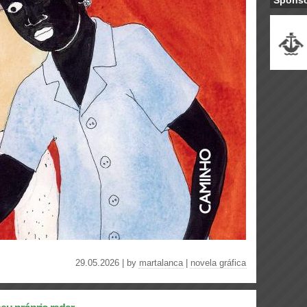
Spons
29.05.2026 | by
martalanca
|
novela gráfica