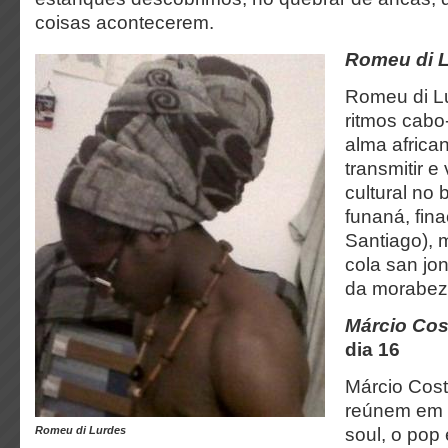
coisas acontecerem.
Romeu di 
Romeu di Lu
ritmos cabo
alma africa
transmitir e
cultural no
funaná, fina
Santiago), 
cola san jon
da morabez
Márcio Cos
dia 16
Márcio Cos
reúnem em a
Romeu di Lurdes
soul, o pop