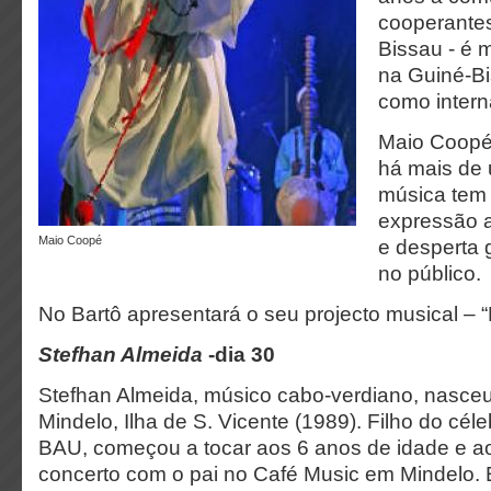
cooperante
Bissau - é 
na Guiné-B
como intern
Maio Coopé
há mais de
música tem 
expressão ar
Maio Coopé
e desperta 
no público.
No Bartô apresentará o seu projecto musical –
Stefhan Almeida
-dia 30
Stefhan Almeida, músico cabo-verdiano, nasce
Mindelo, Ilha de S. Vicente (1989). Filho do céle
BAU, começou a tocar aos 6 anos de idade e ao
concerto com o pai no Café Music em Mindelo. 