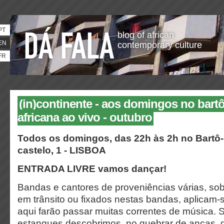
PT
blog of african
EN
contemporary culture
FR
(in)continente - aos domingos no bartô
africana ao vivo - outubro
Todos os domingos, das 22h às 2h no Bartô-
castelo, 1 - LISBOA
ENTRADA LIVRE vamos dançar!
Bandas e cantores de proveniências várias, sob
em trânsito ou fixados nestas bandas, aplicam-
aqui farão passar muitas correntes de música.
estanques descobrimos, no quebrar de ancas, q