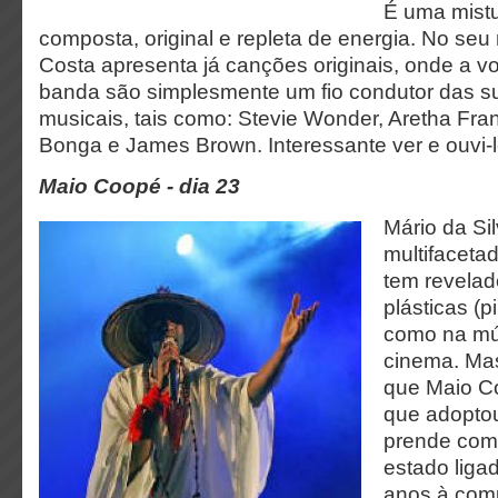
É uma mistu
composta, original e repleta de energia. No seu 
Costa apresenta já canções originais, onde a vo
banda são simplesmente um fio condutor das su
musicais, tais como: Stevie Wonder, Aretha Fran
Bonga e James Brown. Interessante ver e ouvi-l
Maio Coopé
-
dia 23
Mário da Sil
multifacetad
tem revelad
plásticas (p
como na mú
cinema. Ma
que Maio Co
que adoptou
prende com 
estado liga
anos à com