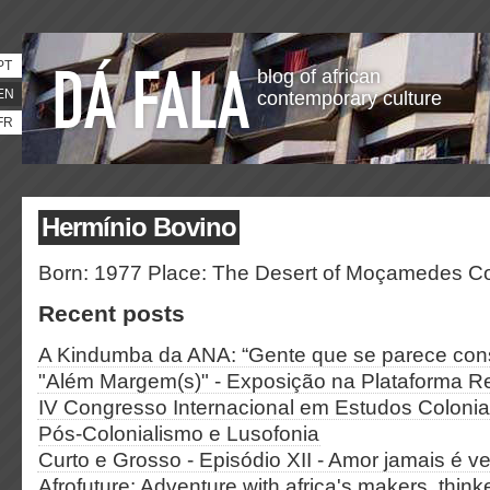
PT
blog of african
EN
contemporary culture
FR
Hermínio Bovino
Born: 1977 Place: The Desert of Moçamedes Co
Recent posts
A Kindumba da ANA: “Gente que se parece co
"Além Margem(s)" - Exposição na Plataforma R
IV Congresso Internacional em Estudos Coloniai
Pós-Colonialismo e Lusofonia
Curto e Grosso - Episódio XII - Amor jamais é v
Afrofuture: Adventure with africa's makers, thin