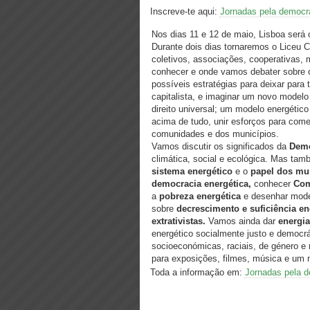
Inscreve-te aqui:
Jornadas pela democra
Nos dias 11 e 12 de maio, Lisboa será
Durante dois dias tornaremos o Liceu 
coletivos, associações, cooperativas, 
conhecer e onde vamos debater sobre o
possíveis estratégias para deixar para 
capitalista, e imaginar um novo mode
direito universal; um modelo energétic
acima de tudo, unir esforços para come
comunidades e dos municípios.
Vamos discutir os significados da
Demo
climática, social e ecológica. Mas ta
sistema energético
e o
papel dos mun
democracia energética,
conhecer
Com
a
pobreza energética
e desenhar mode
sobre
decrescimento e suficiência en
extrativistas.
Vamos ainda dar
energi
energético socialmente justo e democr
socioeconómicas, raciais, de género e 
para exposições, filmes, música e um
Toda a informação em:
Jornadas pela d