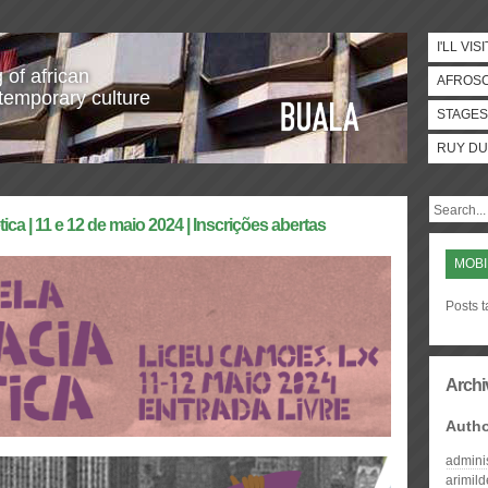
I'LL VISI
 of african
AFROS
temporary culture
STAGES
RUY DU
a | 11 e 12 de maio 2024 | Inscrições abertas
MOBI
Posts 
Archi
Auth
admini
arimil