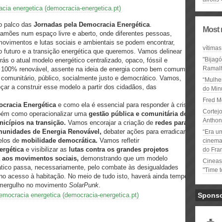
cia energetica (democracia-energetica.pt)
 o palco das
Jornadas pela Democracia Energética
.
Most 
Camões num espaço livre e aberto, onde diferentes pessoas,
movimentos e lutas sociais e ambientais se podem encontrar,
vítimas
 futuro e a transição energética que queremos. Vamos delinear
"Bijag
trás o atual modelo energético centralizado, opaco, fóssil e
Ramal
lo 100% renovável, assente na ideia de energia como bem comum e
o comunitário, público, socialmente justo e democrático. Vamos,
“Mulhe
çar a construir esse modelo a partir dos cidadãos, das
do Minu
Fred M
cracia Energética
e como ela é essencial para responder à crise
Cortejo
mbém como operacionalizar uma
gestão pública e comunitária do
Anthon
icípios na transição.
Vamos encorajar a criação de
redes para a
unidades de Energia Renovável,
debater ações para erradicar
“Era u
los de
mobilidade democrática.
Vamos refletir
cinema 
ergética
e visibilizar as
lutas contra os grandes projetos
do Fra
a aos movimentos sociais,
demonstrando que um modelo
Cineas
ático passa, necessariamente, pelo combate às desigualdades
"Time 
no acesso à habitação. No meio de tudo isto, haverá ainda tempo
 mergulho no movimento
SolarPunk
.
emocracia energetica (democracia-energetica.pt)
Spons