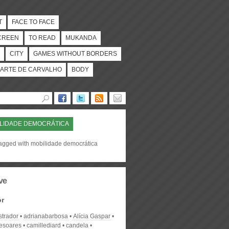
T
FACE TO FACE
CREEN
TO READ
MUKANDA
CITY
GAMES WITHOUT BORDERS
ARTE DE CARVALHO
BODY
LIDADE DEMOCRÁTICA
tagged with mobilidade democrática
ve
or
strador
adrianabarbosa
Alícia Gaspar
desoares
camillediard
candela