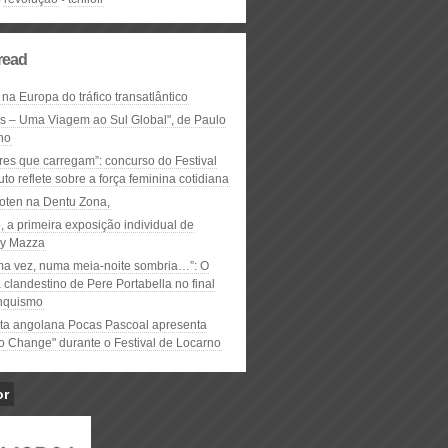
read
 na Europa do tráfico transatlântico
ós – Uma Viagem ao Sul Global", de Paulo
ho
res que carregam”: concurso do Festival
to reflete sobre a força feminina cotidiana
oten na Dentu Zona,
, a primeira exposição individual de
y Mazza
ma vez, numa meia-noite sombria…”: O
clandestino de Pere Portabella no final
nquismo
ta angolana Pocas Pascoal apresenta
to Change" durante o Festival de Locarno
or