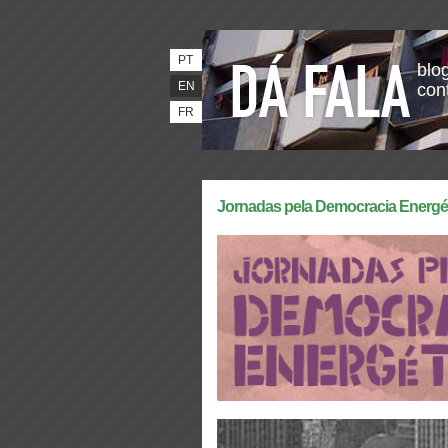
PT
blog
EN
con
FR
Jornadas pela Democracia Energétic