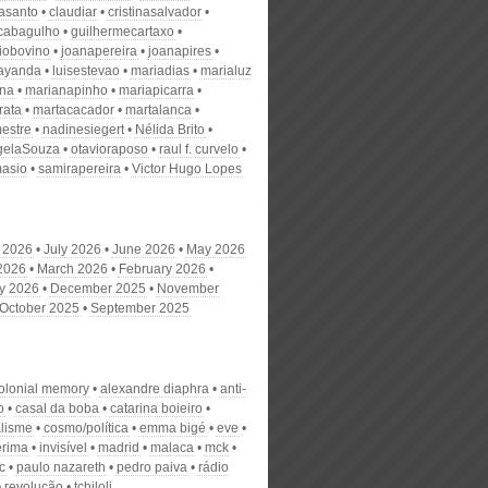
nasanto
claudiar
cristinasalvador
scabagulho
guilhermecartaxo
iobovino
joanapereira
joanapires
ayanda
luisestevao
mariadias
marialuz
ana
marianapinho
mariapicarra
rata
martacacador
martalanca
estre
nadinesiegert
Nélida Brito
gelaSouza
otavioraposo
raul f. curvelo
masio
samirapereira
Victor Hugo Lopes
 2026
July 2026
June 2026
May 2026
 2026
March 2026
February 2026
y 2026
December 2025
November
October 2025
September 2025
colonial memory
alexandre diaphra
anti-
o
casal da boba
catarina boieiro
alisme
cosmo/política
emma bigé
eve
erima
invisível
madrid
malaca
mck
c
paulo nazareth
pedro paiva
rádio
revolução
tchiloli