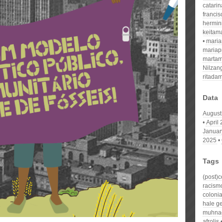
catari
franci
hermin
keitam
mari
mariap
martam
Nilzan
ritada
Data
August
April
Januar
2025
Tags
(post)
racism
coloni
hale g
muhna
afrolis