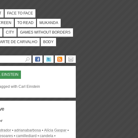
T
FACE TO FACE
CREEN
TO READ
MUKANDA
CITY
GAMES WITHOUT BORDERS
ARTE DE CARVALHO
BODY
 EINSTEIN
agged with Carl Einstein
ve
or
strador
adrianabarbosa
Alícia Gaspar
desoares
camillediard
candela