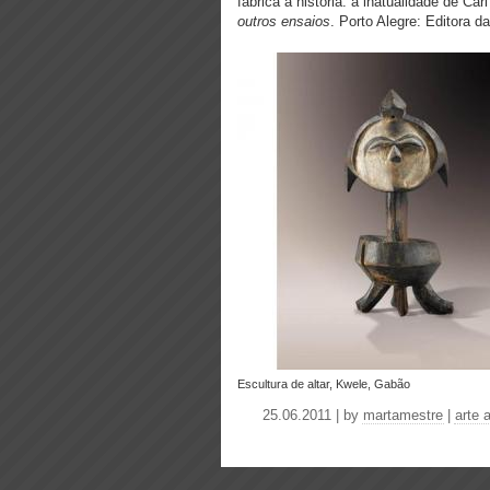
fabrica a história: a inatualidade de Carl
outros ensaios
. Porto Alegre: Editora 
escultura de altar, Kwele, Gabão
25.06.2011 | by
martamestre
|
arte 