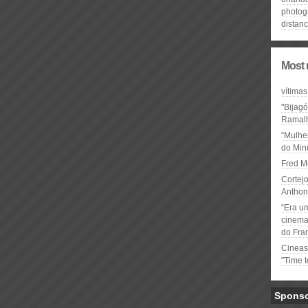
photog
distan
Most 
vítimas
"Bijag
Ramal
“Mulhe
do Minu
Fred M
Cortejo
Anthon
“Era u
cinema 
do Fra
Cineas
"Time 
Spons