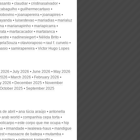
nasanto
claudiar
cristinasalvador
scabagulho
guilhermecartaxo
iobovino
joanapereira
joanapires
ayanda
luisestevao
mariadias
marialuz
ana
marianapinho
mariapicarra
rata
martacacador
martalanca
estre
nadinesiegert
Nélida Brito
gelaSouza
otavioraposo
raul f. curvelo
masio
samirapereira
Victor Hugo Lopes
 2026
July 2026
June 2026
May 2026
 2026
March 2026
February 2026
y 2026
December 2025
November
October 2025
September 2025
 de abril
ana lúcia araújo
antonella
arab world
companhia cepa torta
policarpo
este corpo que me ocupa
hip
ga
irmandade
iwalewa-haus
mandigue
est
massacre de batepa
mutamba
o pantera
peterson kamwathi