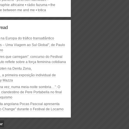
raphie africaine
rádio fazuma
the
ce between me and me
totica
read
 na Europa do tráfico transatlântico
ós – Uma Viagem ao Sul Global", de Paulo
ho
res que carregam”: concurso do Festival
to reflete sobre a força feminina cotidiana
oten na Dentu Zona,
, a primeira exposição individual de
y Mazza
ma vez, numa meia-noite sombria…”: O
clandestino de Pere Portabella no final
nquismo
ta angolana Pocas Pascoal apresenta
to Change" durante o Festival de Locarno
or