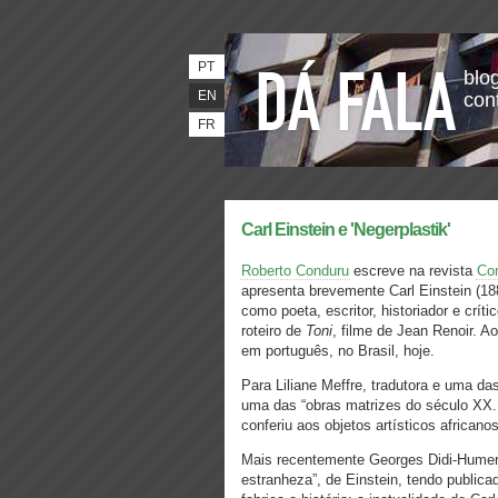
PT
blog
EN
con
FR
Carl Einstein e 'Negerplastik'
Roberto Conduru
escreve na revista
Con
apresenta brevemente Carl Einstein (1885-
como poeta, escritor, historiador e crít
roteiro de
Toni
, filme de Jean Renoir. Ao 
em português, no Brasil, hoje.
Para Liliane Meffre, tradutora e uma da
uma das “obras matrizes do século XX.
conferiu aos objetos artísticos africanos
Mais recentemente Georges Didi-Humerma
estranheza”, de Einstein, tendo public