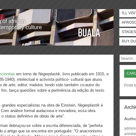
I'LL VISI
 of african
AFROS
temporary culture
STAGES
RUY DU
CARL
cinnitas
em torno de
Negerplastik
, livro publicado em 1915, e
1940), intelectual e activista político- cultural que atuou
ico de arte, editor, tradutor, tendo sido também co-autor do
Posts t
fim, lança questões sobre a pertinência da edição do texto
s grandes especialistas na obra de Einstein,
Negerplastik
é
Archi
 Com análise formal audaciosa e inovadora, essa obra
 o status definitivo de obras de arte”.
Auth
n debruçou-se sobre a escrita diferenciada, de “perfeita
admini
ado o artigo que se encontra em português: “O anacronismo
arimil