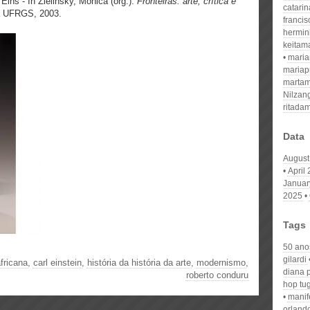
 Eins”- In Zielinsky, Mônica (org.).
Fronteiras: arte, crítica e
catari
da UFRGS, 2003.
franci
hermin
keitam
mari
mariap
martam
Nilzan
ritada
Data
August
April
Januar
2025
Tags
50 anos
gilardi
africana
,
carl einstein
,
história da história da arte
,
modernismo
,
diana 
roberto conduru
hop tu
manif
orland