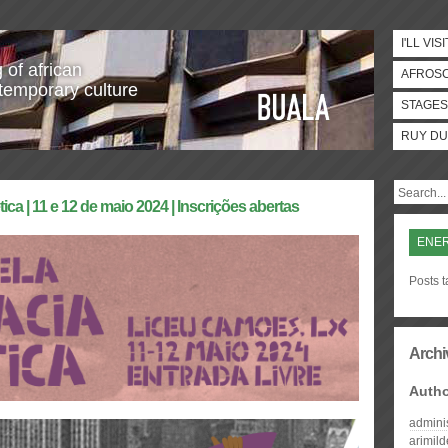
I'LL VISI
 of african
AFROS
temporary culture
STAGES
RUY DU
a | 11 e 12 de maio 2024 | Inscrições abertas
ENER
Posts 
Archi
Auth
admini
arimil