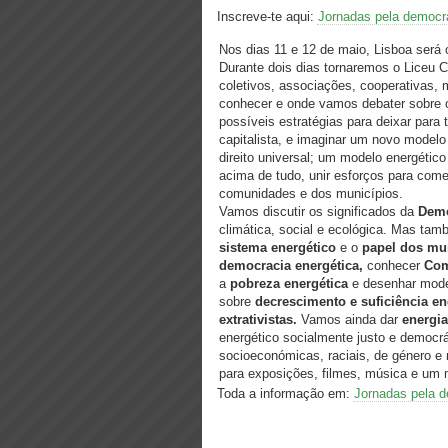
Inscreve-te aqui:
Jornadas pela democra
Nos dias 11 e 12 de maio, Lisboa será
Durante dois dias tornaremos o Liceu 
coletivos, associações, cooperativas, 
conhecer e onde vamos debater sobre o
possíveis estratégias para deixar para 
capitalista, e imaginar um novo mode
direito universal; um modelo energétic
acima de tudo, unir esforços para come
comunidades e dos municípios.
Vamos discutir os significados da
Demo
climática, social e ecológica. Mas ta
sistema energético
e o
papel dos mun
democracia energética,
conhecer
Com
a
pobreza energética
e desenhar mode
sobre
decrescimento e suficiência en
extrativistas.
Vamos ainda dar
energi
energético socialmente justo e democr
socioeconómicas, raciais, de género e 
para exposições, filmes, música e um
Toda a informação em:
Jornadas pela d