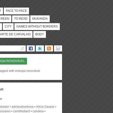
T
FACE TO FACE
CREEN
TO READ
MUKANDA
CITY
GAMES WITHOUT BORDERS
ARTE DE CARVALHO
BODY
GIA RENOVÁVEL
tagged with energia renovável
ve
or
strador
adrianabarbosa
Alícia Gaspar
desoares
camillediard
candela