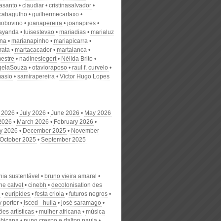
nasanto
claudiar
cristinasalvador
scabagulho
guilhermecartaxo
iobovino
joanapereira
joanapires
ayanda
luisestevao
mariadias
marialuz
ana
marianapinho
mariapicarra
rata
martacacador
martalanca
estre
nadinesiegert
Nélida Brito
gelaSouza
otavioraposo
raul f. curvelo
masio
samirapereira
Victor Hugo Lopes
 2026
July 2026
June 2026
May 2026
 2026
March 2026
February 2026
y 2026
December 2025
November
October 2025
September 2025
ia sustentável
bruno vieira amaral
ne calvet
cinebh
decolonisation des
eurípides
festa criola
futuros negros
 porter
isced - huíla
josé saramago
es artísticas
mulher africana
música
bicana
nuno crespo e dalton paula