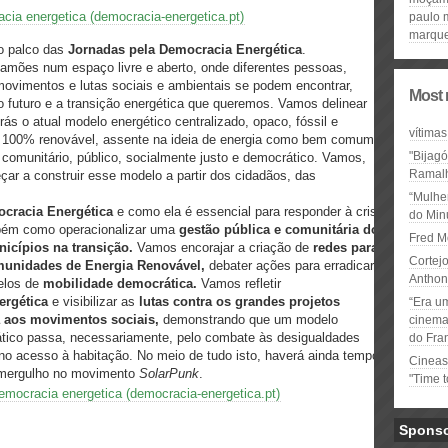
cia energetica (democracia-energetica.pt)
paulo 
marqu
 o palco das
Jornadas pela Democracia Energética
.
Camões num espaço livre e aberto, onde diferentes pessoas,
movimentos e lutas sociais e ambientais se podem encontrar,
Most 
 futuro e a transição energética que queremos. Vamos delinear
trás o atual modelo energético centralizado, opaco, fóssil e
vítimas
lo 100% renovável, assente na ideia de energia como bem comum e
"Bijag
o comunitário, público, socialmente justo e democrático. Vamos,
Ramal
çar a construir esse modelo a partir dos cidadãos, das
“Mulhe
cracia Energética
e como ela é essencial para responder à crise
do Minu
mbém como operacionalizar uma
gestão pública e comunitária do
Fred M
icípios na transição.
Vamos encorajar a criação de
redes para a
Cortejo
unidades de Energia Renovável,
debater ações para erradicar
Anthon
los de
mobilidade democrática.
Vamos refletir
ergética
e visibilizar as
lutas contra os grandes projetos
“Era u
a aos movimentos sociais,
demonstrando que um modelo
cinema 
ático passa, necessariamente, pelo combate às desigualdades
do Fra
no acesso à habitação. No meio de tudo isto, haverá ainda tempo
Cineas
 mergulho no movimento
SolarPunk
.
"Time 
emocracia energetica (democracia-energetica.pt)
Spons