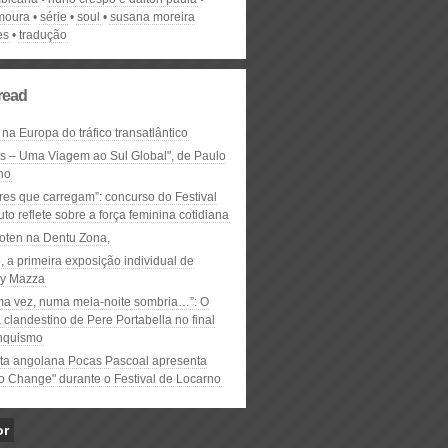
moura
série
soul
susana moreira
es
tradução
read
 na Europa do tráfico transatlântico
ós – Uma Viagem ao Sul Global", de Paulo
ho
res que carregam”: concurso do Festival
to reflete sobre a força feminina cotidiana
oten na Dentu Zona,
, a primeira exposição individual de
y Mazza
ma vez, numa meia-noite sombria…”: O
clandestino de Pere Portabella no final
nquismo
ta angolana Pocas Pascoal apresenta
to Change" durante o Festival de Locarno
or