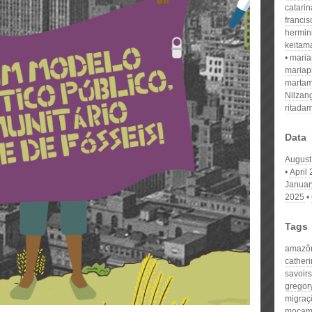
catari
franci
hermin
keitam
mari
mariap
martam
Nilzan
ritada
Data
August
April
Januar
2025
Tags
amazôn
catheri
savoirs
gregory
migraçõ
moçam