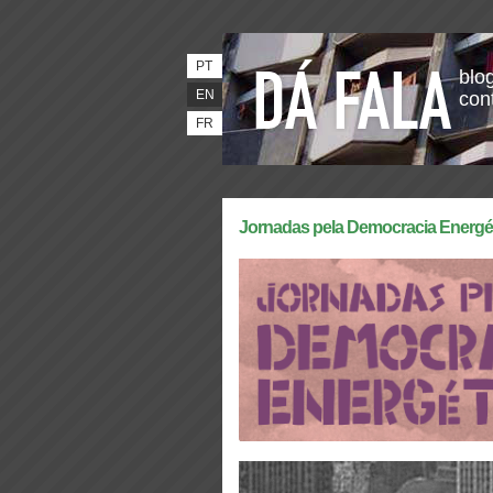
PT
blog
EN
con
FR
Jornadas pela Democracia Energétic