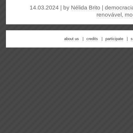
14.03.2024 | by
Nélida Brito
|
democracia
renovável
,
mob
about us
credits
participate
s