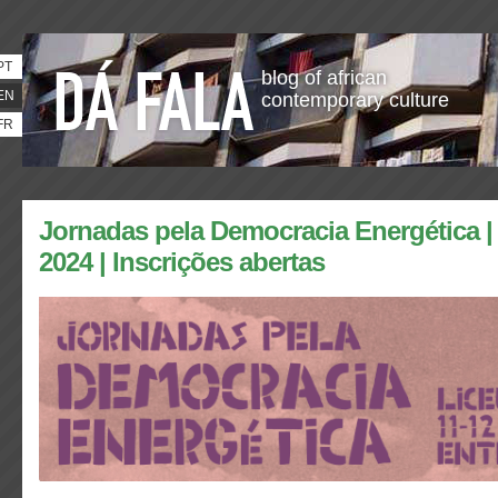
PT
blog of african
EN
contemporary culture
FR
Jornadas pela Democracia Energética | 
2024 | Inscrições abertas