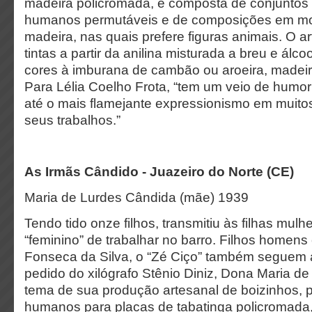
madeira policromada, é composta de conjunto
humanos permutáveis e de composições em m
madeira, nas quais prefere figuras animais. O ar
tintas a partir da anilina misturada a breu e álco
cores à imburana de cambão ou aroeira, madei
Para Lélia Coelho Frota, “tem um veio de humo
até o mais flamejante expressionismo em muito
seus trabalhos.”
As Irmãs Cândido - Juazeiro do Norte (CE)
Maria de Lurdes Cândida (mãe) 1939
Tendo tido onze filhos, transmitiu às filhas mulhe
“feminino” de trabalhar no barro. Filhos homen
Fonseca da Silva, o “Zé Ciço” também seguem a 
pedido do xilógrafo Stênio Diniz, Dona Maria de
tema de sua produção artesanal de boizinhos, 
humanos para placas de tabatinga policromada