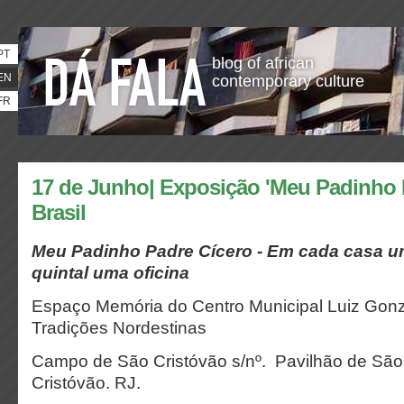
PT
blog of african
EN
contemporary culture
FR
17 de Junho| Exposição 'Meu Padinho P
Brasil
Meu Padinho Padre Cícero - Em cada casa um
quintal uma oficina
Espaço Memória do Centro Municipal Luiz Gon
Tradições Nordestinas
Campo de São Cristóvão s/nº. Pavilhão de São 
Cristóvão. RJ.