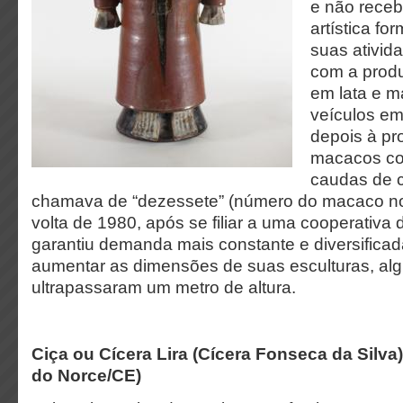
e não rece
artística for
suas ativid
com a prod
em lata e m
veículos em
depois à pr
macacos co
caudas de c
chamava de “dezessete” (número do macaco no 
volta de 1980, após se filiar a uma cooperativa d
garantiu demanda mais constante e diversifica
aumentar as dimensões de suas esculturas, al
ultrapassaram um metro de altura.
Ciça ou Cícera Lira (Cícera Fonseca da Silva)
do Norce/CE)