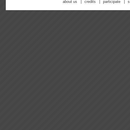
about us
credits
participate
s