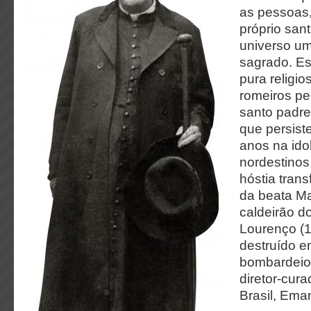
as pessoas,
próprio sant
universo u
sagrado. Es
pura religi
romeiros pe
santo padre
que persist
anos na idol
nordestinos
hóstia tra
da beata Ma
caldeirão d
Lourenço (
destruído 
bombardeio 
diretor-cur
Brasil, Ema