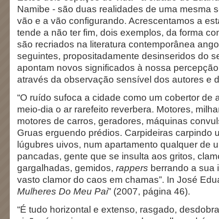
Namibe - são duas realidades de uma mesma s
vão e a vão configurando. Acrescentamos a esta
tende a não ter fim, dois exemplos, da forma c
são recriados na literatura contemporânea ango
seguintes, propositadamente desinseridos do s
apontam novos significados à nossa percepção
através da observação sensível dos autores e 
“O ruído sufoca a cidade como um cobertor de 
meio-dia o ar rarefeito reverbera. Motores, milh
motores de carros, geradores, máquinas convu
Gruas erguendo prédios. Carpideiras carpindo 
lúgubres uivos, num apartamento qualquer de u
pancadas, gente que se insulta aos gritos, clamo
gargalhadas, gemidos,
rappers
berrando a sua 
vasto clamor do caos em chamas”. In José Ed
Mulheres Do Meu Pai
” (2007, página 46).
“É tudo horizontal e extenso, rasgado, desdob