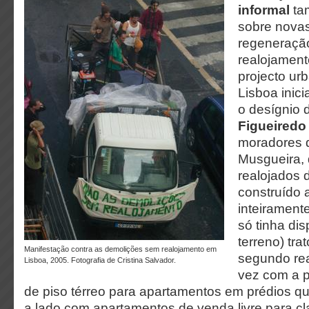
informal
ta
sobre novas
regeneraçã
realojament
projecto urb
Lisboa inic
o desígnio
Figueiredo
moradores d
Musgueira, 
realojados 
construído 
inteirament
só tinha dis
terreno) tr
Manifestação contra as demolições sem realojamento em
segundo re
Lisboa, 2005. Fotografia de Cristina Salvador.
vez com a 
de piso térreo para apartamentos em prédios qu
a lado com apartamentos de venda livre para cl