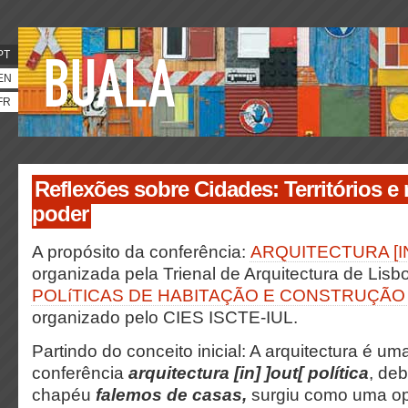
PT
EN
FR
Reflexões sobre Cidades: Territórios e 
poder
A propósito da conferência:
ARQUITECTURA [IN
organizada pela Trienal de Arquitectura de Lisb
POLíTICAS DE HABITAÇÃO E CONSTRUÇÃO
organizado pelo CIES ISCTE-IUL.
Partindo do conceito inicial: A arquitectura é uma
conferência
arquitectura [in] ]out[ política
, de
chapéu
falemos de casas,
surgiu como uma op