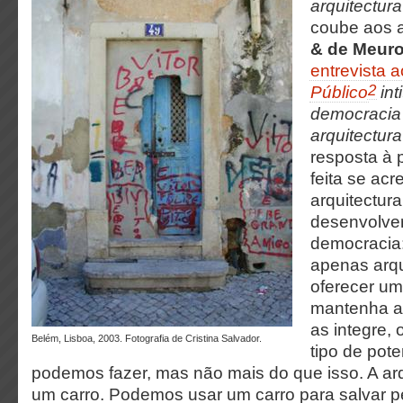
arquitectura 
coube aos a
& de Meur
entrevista a
2
Público
int
democracia
arquitectura
resposta à 
feita se ac
arquitectura
desenvolver
democracia:
apenas arqu
oferecer u
mantenha a
as integre,
Belém, Lisboa, 2003. Fotografia de Cristina Salvador.
tipo de pote
podemos fazer, mas não mais do que isso. A ar
um carro. Podemos usar um carro para salvar 