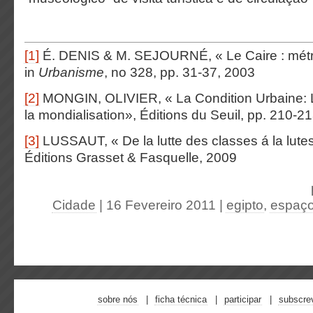
[1]
É. DENIS & M. SEJOURNÉ, « Le Caire : métro
in
Urbanisme
, n
o
328, pp. 31-37, 2003
[2]
MONGIN, OLIVIER, « La Condition Urbaine: La
la mondialisation», Éditions du Seuil, pp. 210-2
[3]
LUSSAUT, « De la lutte des classes á la lute
Éditions Grasset & Fasquelle, 2009
Cidade
| 16 Fevereiro 2011
|
egipto
,
espaço
sobre nós
ficha técnica
participar
subscre