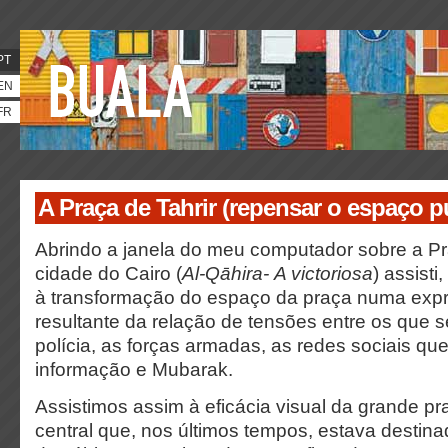
PT
EN
FR
A Praça de Tahrir (repensar o espaço p
Abrindo a janela do meu computador sobre a Pr
cidade do Cairo (
Al-Qāhira-
A victoriosa
) assisti
à transformação do espaço da praça numa expr
resultante da relação de tensões entre os que 
polícia, as forças armadas, as redes sociais q
informação e Mubarak.
Assistimos assim à eficácia visual da grande pr
central que, nos últimos tempos, estava destina