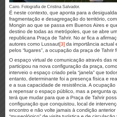
Cairo. Fotografia de Cristina Salvador.
É neste contexto, que aponta para a desiguald
fragmentação e desagregação do território, co
Mongin ao que se passa em Buenos Aires e que
destino de todas as metrópoles, que se abre um
republicana Praça de Tahrir. No ar fica a afirma
autores como Lussaut
[3]
da importância actual 
pelos “lugares”, a ocupação da praça de Tahrir 
O espaço virtual de comunicação através das r
participou na nova configuração da praça, com
interveio o espaço criado pela “janela” que tod
entanto, determinante foi a presença física e re
e a sua capacidade de resistência. A ocupação
a repensar o espaço público, mas a pergunta q
terá que mudar para que a Praça de Tahrir pos
configuração que conquistou, local de interve
encontro e não volte jamais à condição anterio
“museológico” de visita turística e de circulação 