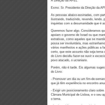
À Direção da APEL
Exmo. Sr. Presidente da Direção da APE
As pessoas abaixo-assinadas, com parti
ilustrando, traduzindo, revendo, lendo
inquietas com a desumanidade que é as
Queremos fazer algo. Consideramos qu
apoiam o governo de Israel ou que ma
extrativas, como aqueles que se mantê
possa ser involuntária, mas estranhamo
vários manifestos e ações públicas a f
certo, que este assunto não seja tema 
do Livro decidiu fazer-se ouvir e excec
povo atacado, o ucraniano.
Porém, não é tarde. Eis algumas suges
do Livro:
- Promover um dia ou um fim-de-semana
que já têm experiência no encontro 
- Exigir um posicionamento claro sobre 
Câmara Municipal de Lisboa, e o seu ap
o tema.