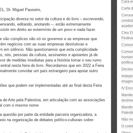
Cara e
Carta 
L, Dr. Miguel Pauseiro,
Censur
cipação diversa no setor da cultura e do livro – escrevendo,
condut
, pensando, editando, anotando –, estão extremamente
academ
sistir em direto ao extermínio de um povo e nada fazer.
Cleo D
Festiv
e são cúmplices não só os governos e as empresas que
ntêm negócios com as suas empresas destrutivas e
Comun
m em silêncio. Não questionamos que esta cumplicidade
Comuni
s, nós, pessoas da cultura, assinantes e apoiantes já de
humanid
avor de medidas imediatas para a história tomar o seu rumo
políti
central nesta feira do livro. Recordamos que em 2022 a Feira
Declara
ionalmente convidar um país estrangeiro para apoiar outro
Indepen
imagina
tões que podem ser implementadas até ao final desta Feira
IV Enc
Manife
 de Arte pela Palestina, em articulação com as associações
deshier
anual com o mesmo nome
Manifes
Palest
a questão por parte da entidade parceira organizadora, a
Não no
oio na organização de debates político-culturais sobre
O colet