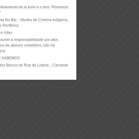
èvements de la terre e o livro "Primeiros
"
ma Nu Bai – Mostra de Cinema Indígena,
 Periférico
e rotas
sumir a responsabilidade por atos
tos de abusos cometidos, não há
tica
S SABEMOS
dos Blocos de Rua de Lisboa :: Carnaval