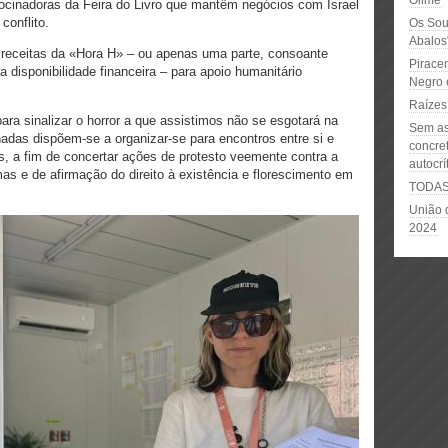
Olime
rocinadoras da Feira do Livro que mantêm negócios com Israel
conflito.
Os Soul
Abalos
s receitas da «Hora H» – ou apenas uma parte, consoante
Pirace
disponibilidade financeira – para apoio humanitário
Negro e
Raízes 
 para sinalizar o horror a que assistimos não se esgotará na
Sem as
nadas dispõem-se a organizar-se para encontros entre si e
concre
, a fim de concertar ações de protesto veemente contra a
autocrí
as e de afirmação do direito à existência e florescimento em
TODA
União 
2024