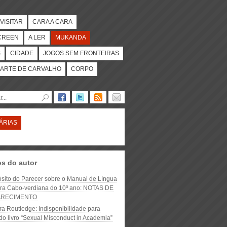
VISITAR
CARA A CARA
CREEN
A LER
MUKANDA
S
CIDADE
JOGOS SEM FRONTEIRAS
ARTE DE CARVALHO
CORPO
ÁRIAS
os do autor
ósito do Parecer sobre o Manual de Língua
ura Cabo-verdiana do 10º ano: NOTAS DE
ARECIMENTO
ora Routledge: Indisponibilidade para
do livro “Sexual Misconduct in Academia”