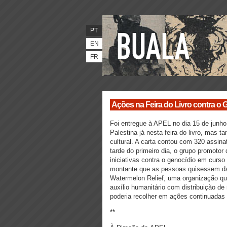
PT
EN
FR
Ações na Feira do Livro contra o
Foi entregue à APEL no dia 15 de junho 
Palestina já nesta feira do livro, mas t
cultural. A carta contou com 320 assina
tarde do primeiro dia, o grupo promotor 
iniciativas contra o genocídio em cur
montante que as pessoas quisessem dar
Watermelon Relief, uma organização que
auxílio humanitário com distribuição de
poderia recolher em ações continuadas 
**