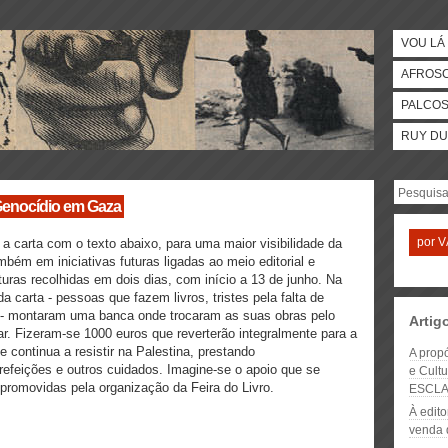
VOU LÁ 
AFROS
PALCO
RUY DU
 Genocídio em Gaza
por
V
a carta com o texto abaixo, para uma maior visibilidade da
ambém em iniciativas futuras ligadas ao meio editorial e
turas recolhidas em dois dias, com início a 13 de junho. Na
da carta - pessoas que fazem livros, tristes pela falta de
so - montaram uma banca onde trocaram as suas obras pelo
Artig
. Fizeram-se 1000 euros que reverterão integralmente para a
 continua a resistir na Palestina, prestando
A prop
 refeições e outros cuidados. Imagine-se o apoio que se
e Cult
promovidas pela organização da Feira do Livro.
ESCL
À edit
venda 