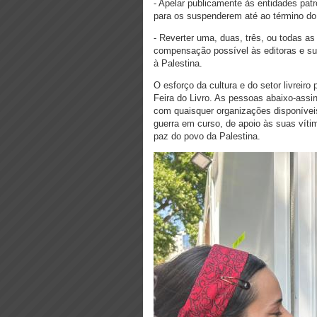
- Apelar publicamente às entidades pat
para os suspenderem até ao término do 
- Reverter uma, duas, três, ou todas a
compensação possível às editoras e sua 
à Palestina.
O esforço da cultura e do setor livreiro
Feira do Livro. As pessoas abaixo-assi
com quaisquer organizações disponíveis
guerra em curso, de apoio às suas vítim
paz do povo da Palestina.