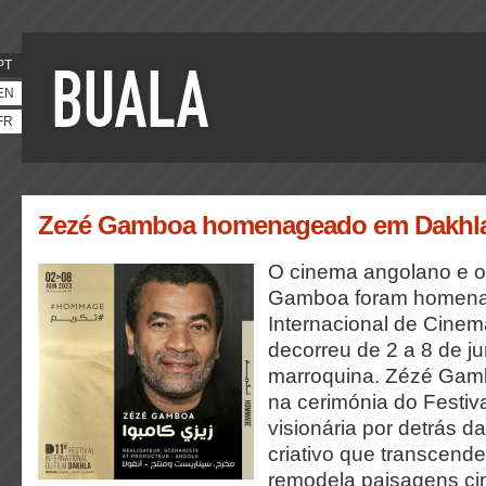
PT
EN
FR
Zezé Gamboa homenageado em Dakhl
O cinema angolano e o
Gamboa foram homenag
Internacional de Cinem
decorreu de 2 a 8 de j
marroquina. Zézé Gamb
na cerimónia do Festiva
visionária por detrás d
criativo que transcende
remodela paisagens ci