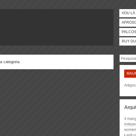
VOU LÁ 
AFROS
PALCO
RUY DU
a categoria.
MAU
Artigo
Arqui
4 mang
indep
women'
anti-c