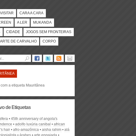
VISITAR
CARA A CARA
CREEN
A LER
MUKANDA
S
CIDADE
JOGOS SEM FRONTEIRAS
ARTE DE CARVALHO
CORPO
RITÂNEA
s com a etiqueta Mauritânea
vo de Etiquetas
ifera
45th anniversary of angola's
endence
adolfo luxúria canibal
african
s hair
afro-amazônica
aisha rahim
alá
olonialista
árabes
arte engajada