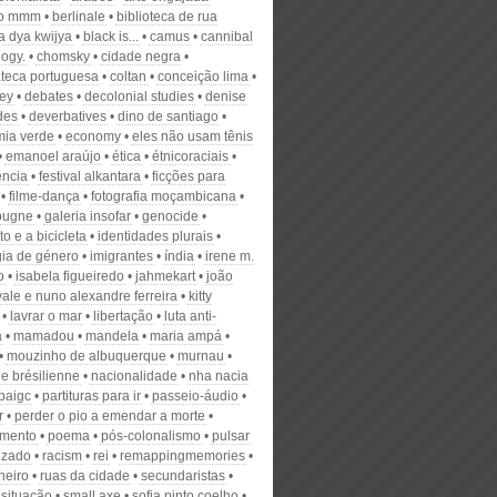
io mmm
berlinale
biblioteca de rua
a dya kwijya
black is...
camus
cannibal
ogy.
chomsky
cidade negra
teca portuguesa
coltan
conceição lima
ey
debates
decolonial studies
denise
des
deverbatives
dino de santiago
ia verde
economy
eles não usam tênis
emanoel araújo
ética
étnicoraciais
ência
festival alkantara
ficções para
filme-dança
fotografia moçambicana
ougne
galeria insofar
genocide
to e a bicicleta
identidades plurais
gia de género
imigrantes
índia
irene m.
o
isabela figueiredo
jahmekart
joão
ale e nuno alexandre ferreira
kitty
lavrar o mar
libertação
luta anti-
a
mamadou
mandela
maria ampá
mouzinho de albuquerque
murnau
e brésilienne
nacionalidade
nha nacia
paigc
partituras para ir
passeio-áudio
r
perder o pio a emendar a morte
amento
poema
pós-colonalismo
pulsar
lizado
racism
rei
remappingmemories
rneiro
ruas da cidade
secundaristas
situação
small axe
sofia pinto coelho