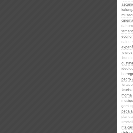
ascân
kalung
museol
cinema
dahom
fernan
econom
naiqui
experi
futuros
foundi
gustavi
ideolo
borreg
pedro v
furtado
fascist
morna
musiqu
gomi
pedala
plane
racia
rita ca
sintra