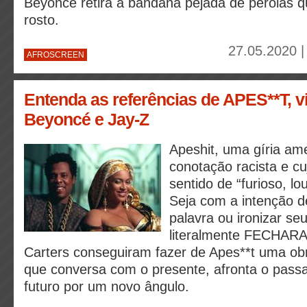
Beyoncé retira a bandana pejada de pérolas qu
rosto.
27.05.2020 |
AFROSCREEN
Entenda as referências de APES**T, v
Beyoncé e Jay-Z
Apeshit, uma gíria am
conotação racista e c
sentido de “furioso, l
Seja com a intenção de
palavra ou ironizar seu
literalmente FECHA
Carters conseguiram fazer de Apes**t uma obr
que conversa com o presente, afronta o pass
futuro por um novo ângulo.