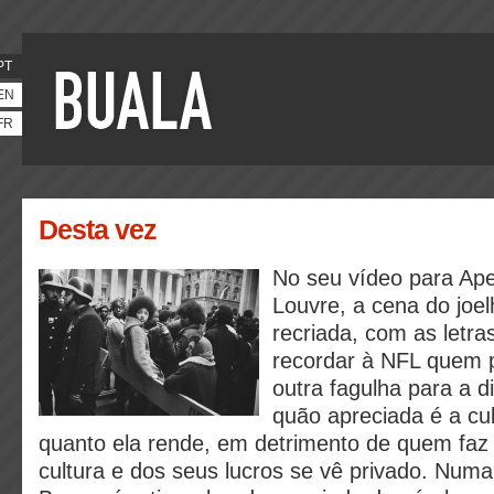
PT
EN
FR
Desta vez
No seu vídeo para Ape
Louvre, a cena do joe
recriada, com as letra
recordar à NFL quem 
outra fagulha para a 
quão apreciada é a cul
quanto ela rende, em detrimento de quem fa
cultura e dos seus lucros se vê privado. Numa