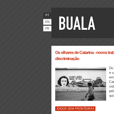
PT
EN
FR
Os olhares de Catarina - novos trab
discriminação
Do 
e u
em 
Cat
vid
pel
quo
JOGOS SEM FRONTEIRAS