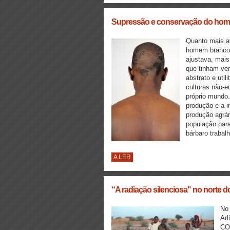
Supressão e conservação do ho
Quanto mais a
homem branco 
ajustava, mais
que tinham ve
abstrato e util
culturas não-e
próprio mundo
produção e a i
produção agrár
população para
bárbaro trabalho
A LER
“A radiação silenciosa" no norte do
No 
Arl
COM