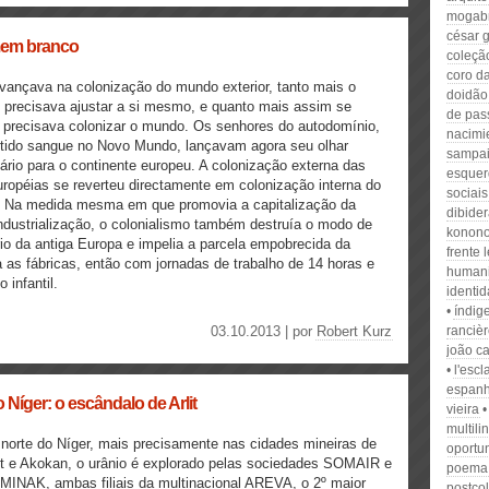
mogabr
césar 
mem branco
coleçã
coro d
vançava na colonização do mundo exterior, tanto mais o
doidão
precisava ajustar a si mesmo, e quanto mais assim se
de pas
 precisava colonizar o mundo. Os senhores do autodomínio,
nacimi
rtido sangue no Novo Mundo, lançavam agora seu olhar
sampa
itário para o continente europeu. A colonização externa das
esquer
uropéias se reverteu directamente em colonização interna do
sociai
. Na medida mesma em que promovia a capitalização da
dibide
ndustrialização, o colonialismo também destruía o modo de
konono
io da antiga Europa e impelia a parcela empobrecida da
frente 
 as fábricas, então com jornadas de trabalho de 14 horas e
humani
 infantil.
identi
índig
03.10.2013 | por
Robert Kurz
ranciè
joão ca
l'esc
espanh
 Níger: o escândalo de Arlit
vieira
multil
norte do Níger, mais precisamente nas cidades mineiras de
oportu
it e Akokan, o urânio é explorado pelas sociedades SOMAIR e
poema
INAK, ambas filiais da multinacional AREVA, o 2º maior
postco