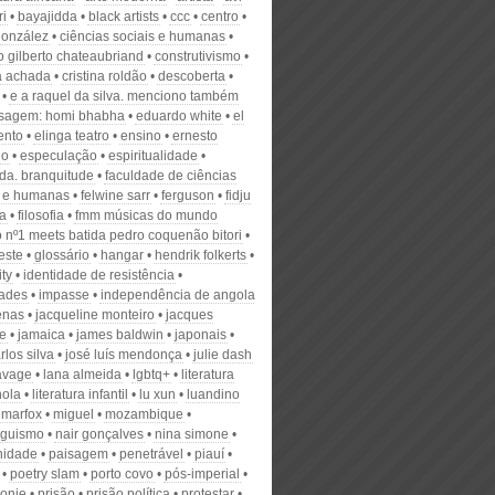
i
bayajidda
black artists
ccc
centro
gonzález
ciências sociais e humanas
o gilberto chateaubriand
construtivismo
a achada
cristina roldão
descoberta
e a raquel da silva. menciono também
sagem: homi bhabha
eduardo white
el
ento
elinga teatro
ensino
ernesto
io
especulação
espiritualidade
da. branquitude
faculdade de ciências
s e humanas
felwine sarr
ferguson
fidju
ra
filosofia
fmm músicas do mundo
 nº1 meets batida pedro coquenão bitori
leste
glossário
hangar
hendrik folkerts
ty
identidade de resistência
dades
impasse
independência de angola
enas
jacqueline monteiro
jacques
re
jamaica
james baldwin
japonais
rlos silva
josé luís mendonça
julie dash
lavage
lana almeida
lgbtq+
literatura
ola
literatura infantil
lu xun
luandino
marfox
miguel
mozambique
inguismo
nair gonçalves
nina simone
nidade
paisagem
penetrável
piauí
poetry slam
porto covo
pós-imperial
lonie
prisão
prisão política
protestar