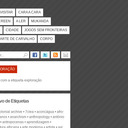
VISITAR
CARA A CARA
CREEN
A LER
MUKANDA
S
CIDADE
JOGOS SEM FRONTEIRAS
ARTE DE CARVALHO
CORPO
LORAÇÃO
s com a etiqueta exploração
vo de Etiquetas
olonial archive
7ciea
aconcágua
afro-
anos
anarchism
anthropology
antónio
antropocenas
aprendizagem
tura africana
arte moderna
artista
avi