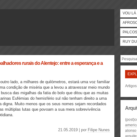
VOU LÁ 
AFROS
PALCO
RUY DU
alhadores rurais do Alentejo: entre a esperança e a
EXP
outro lado, a milhares de quilómetros, estará uma voz familiar
Artigo
ma condição de miséria que a levou a atravessar meio mundo
busca das migalhas da fatia do bolo que ditou que as muitas
arinas Eufémias do hemisfério sul não tenham direito a uma
a digna. Muito menos que os seus nomes sejam recordados
Arqui
as múltiplas lutas que povoam a sua mera sobrevivência
tidiana.
(post)c
americ
21.05.2019 | por
Filipe Nunes
alonso
arquite