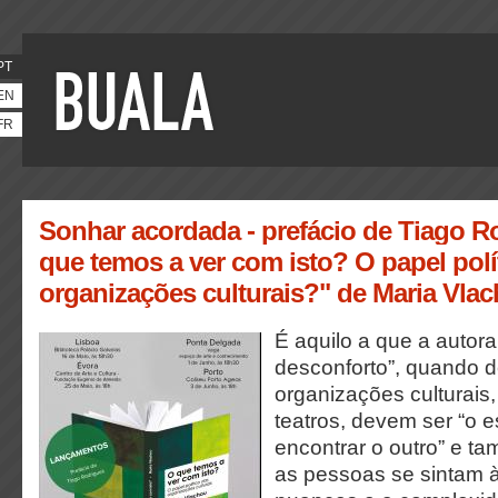
PT
EN
FR
Sonhar acordada - prefácio de Tiago R
que temos a ver com isto? O papel polí
organizações culturais?" de Maria Vla
É aquilo a que a autor
desconforto”, quando 
organizações culturai
teatros, devem ser “o 
encontrar o outro” e t
as pessoas se sintam 