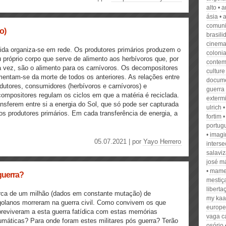
alto
a
ásia
comuni
o)
brasili
cinema
ida organiza-se em rede. Os produtores primários produzem o
coloni
 próprio corpo que serve de alimento aos herbívoros que, por
contem
 vez, são o alimento para os carnívoros. Os decompositores
culture
mentam-se da morte de todos os anteriores. As relações entre
docume
dutores, consumidores (herbívoros e carnívoros) e
guerra
ompositores regulam os ciclos em que a matéria é reciclada.
extermi
nsferem entre si a energia do Sol, que só pode ser capturada
ulrich
os produtores primários. Em cada transferência de energia, a
fortim
portug
imagi
05.07.2021 | por
Yayo Herrero
inters
salavi
josé m
mame
guerra?
mestiç
liberta
rca de um milhão (dados em constante mutação) de
my kaa
olanos morreram na guerra civil. Como convivem os que
europe
reviveram a esta guerra fatídica com estas memórias
vaga c
umáticas? Para onde foram estes militares pós guerra? Terão
osório