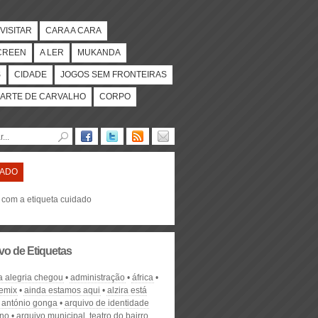
VISITAR
CARA A CARA
CREEN
A LER
MUKANDA
S
CIDADE
JOGOS SEM FRONTEIRAS
ARTE DE CARVALHO
CORPO
DADO
s com a etiqueta cuidado
vo de Etiquetas
a alegria chegou
administração
áfrica
remix
ainda estamos aqui
alzira está
antónio gonga
arquivo de identidade
no
arquivo municipal. teatro do bairro