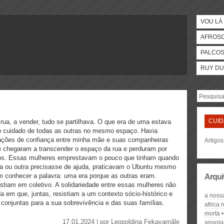
VOU LÁ 
AFROS
PALCO
RUY DU
CUI
rua, a vender, tudo se partilhava. O que era de uma estava
 cuidado de todas as outras no mesmo espaço. Havia
ações de confiança entre minha mãe e suas companheiras
Artigo
 chegaram a transcender o espaço da rua e perduram por
os. Essas mulheres emprestavam o pouco que tinham quando
 ou outra precisasse de ajuda, praticavam o Ubuntu mesmo
 conhecer a palavra: uma era porque as outras eram.
Arqui
stiam em coletivo. A solidariedade entre essas mulheres não
a em que, juntas, resistiam a um contexto sócio-histórico e
a noss
s conjuntas para a sua sobrevivência e das suas famílias.
africa 
morta
17.01.2024 | por
Leopoldina Fekayamãle
angola