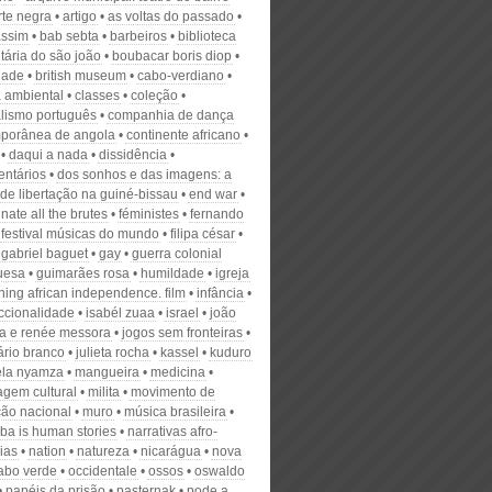
rte negra
artigo
as voltas do passado
assim
bab sebta
barbeiros
biblioteca
tária do são joão
boubacar boris diop
dade
british museum
cabo-verdiano
 ambiental
classes
coleção
alismo português
companhia de dança
porânea de angola
continente africano
daqui a nada
dissidência
ntários
dos sonhos e das imagens: a
 de libertação na guiné-bissau
end war
nate all the brutes
féministes
fernando
festival músicas do mundo
filipa césar
gabriel baguet
gay
guerra colonial
uesa
guimarães rosa
humildade
igreja
ning african independence. film
infância
eccionalidade
isabél zuaa
israel
joão
za e renée messora
jogos sem fronteiras
ário branco
julieta rocha
kassel
kuduro
la nyamza
mangueira
medicina
agem cultural
milita
movimento de
ção nacional
muro
música brasileira
ba is human stories
narrativas afro-
ias
nation
natureza
nicarágua
nova
abo verde
occidentale
ossos
oswaldo
papéis da prisão
pasternak
pode a