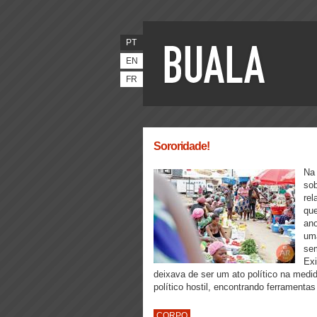
PT
EN
FR
Sororidade!
Na 
sob
rel
que
an
uma
sem
Exi
deixava de ser um ato político na medid
político hostil, encontrando ferramenta
CORPO