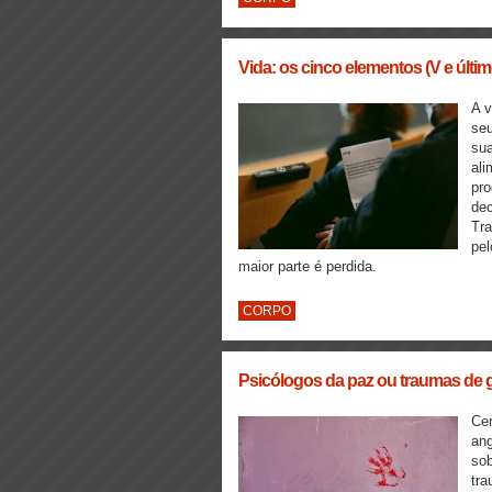
Vida: os cinco elementos (V e últim
A v
seu
sua
ali
pro
dec
Tra
pel
maior parte é perdida.
CORPO
Psicólogos da paz ou traumas de 
Ce
ang
sob
tra