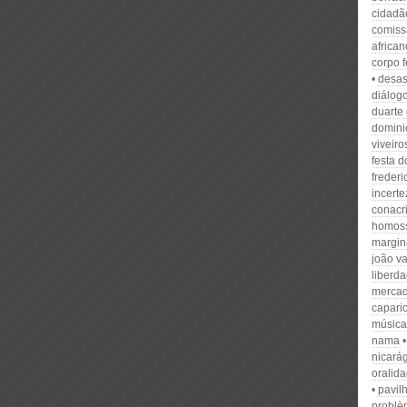
cidadã
comiss
african
corpo 
desas
diálog
duarte
domini
viveiro
festa d
frederi
incert
conacr
homoss
margin
joão va
liberda
merca
capari
música
nama
nicará
oralid
pavil
problè