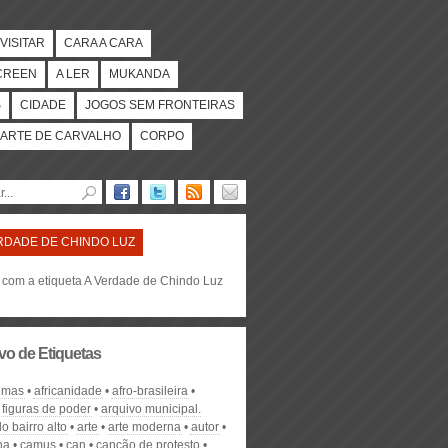
VISITAR
CARA A CARA
CREEN
A LER
MUKANDA
S
CIDADE
JOGOS SEM FRONTEIRAS
ARTE DE CARVALHO
CORPO
RDADE DE CHINDO LUZ
s com a etiqueta A Verdade de Chindo Luz
vo de Etiquetas
emas
africanidade
afro-brasileira
 figuras de poder
arquivo municipal.
do bairro alto
arte
arte moderna
autor
ha
camus
can
canção de protesto