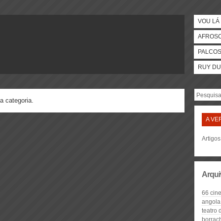
VOU LÁ 
AFROS
PALCO
RUY DU
a categoria.
A VE
Artigo
Arqui
66 cin
angola
teatro 
borrac