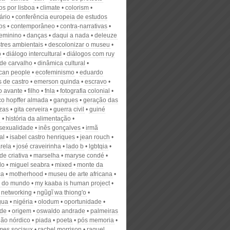
os por lisboa
climate
colorism
ário
conferência europeia de estudos
os
contemporâneo
contra-narrativas
feminino
danças
daqui a nada
deleuze
tres ambientais
descolonizar o museu
o
diálogo intercultural
diálogos com ruy
 de carvalho
dinâmica cultural
can people
ecofeminismo
eduardo
s de castro
emerson quinda
escravo
o avante
filho
fnla
fotografia colonial
co hopffer almada
gangues
geração das
ezas
gita cerveira
guerra civil
guiné
i
história da alimentação
exualidade
inês gonçalves
irmã
al
isabel castro henriques
jean rouch
rela
josé craveirinha
lado b
lgbtqia
de criativa
marselha
maryse condé
do
miguel seabra
mixed
monte da
ca
motherhood
museu de arte africana
 do mundo
my kaaba is human project
networking
ngũgĩ wa thiong'o
gua
nigéria
olodum
oportunidade
ade
origem
oswaldo andrade
palmeiras
hão nórdico
piada
poeta
pós memoria
mes sociaux
rachel morrison
raquel