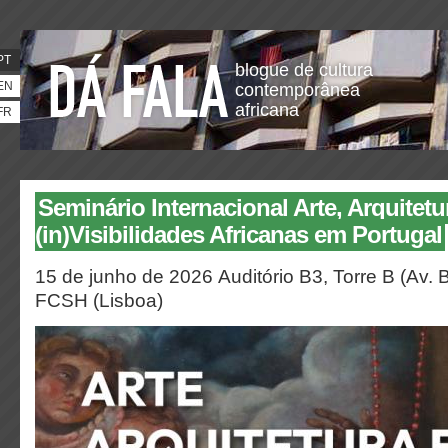
PT
blogue de cultura
EN
contemporânea
africana
FR
Seminário Internacional Arte, Arquitetu
(in)Visibilidades Africanas em Portugal
15 de junho de 2026
Auditório B3, Torre B (Av.
FCSH (Lisboa)