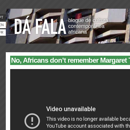
PT
blogue de cultura
EN
contemporânea
africana
FR
No, Africans don’t remember Margaret 