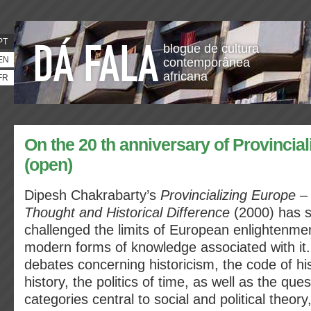
PT
blogue de cultura
EN
contemporânea
africana
FR
On the 20 th anniversary of Provincia
(open)
Dipesh Chakrabarty’s
Provincializing Europe –
Thought and Historical Difference
(2000) has si
challenged the limits of European enlightenme
modern forms of knowledge associated with it
debates concerning historicism, the code of hist
history, the politics of time, as well as the ques
categories central to social and political theor