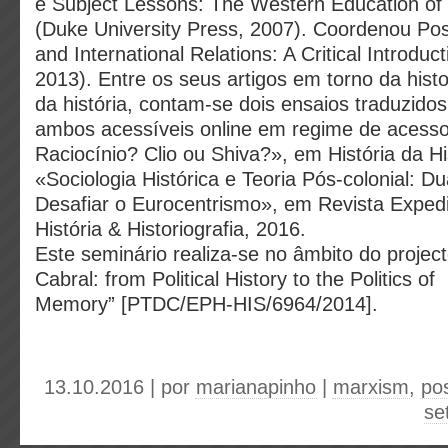
e Subject Lessons: The Western Education of C
(Duke University Press, 2007). Coordenou Pos
and International Relations: A Critical Introduc
2013). Entre os seus artigos em torno da histor
da história, contam-se dois ensaios traduzido
ambos acessíveis online em regime de acess
Raciocínio? Clio ou Shiva?», em História da Hi
«Sociologia Histórica e Teoria Pós-colonial: D
Desafiar o Eurocentrismo», em Revista Expedi
História & Historiografia, 2016.
Este seminário realiza-se no âmbito do projec
Cabral: from Political History to the Politics of
Memory” [PTDC/EPH-HIS/6964/2014].
13.10.2016 | por
marianapinho
|
marxism
,
pos
se