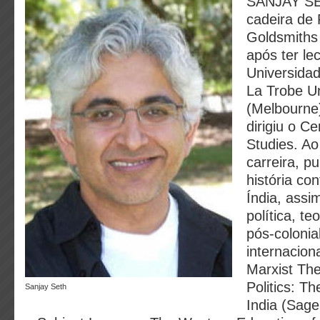
SANJAY SE
cadeira de 
Goldsmiths
após ter le
Universida
La Trobe Un
(Melbourne
dirigiu o Ce
Studies. Ao
carreira, p
história c
Índia, assi
política, teo
pós-colonia
internacion
Marxist The
Politics: T
Sanjay Seth
India (Sage