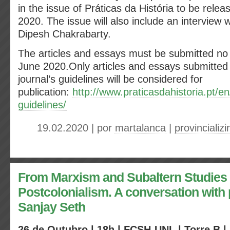
in the issue of Práticas da História to be relea
2020. The issue will also include an interview w
Dipesh Chakrabarty.
The articles and essays must be submitted no l
June 2020.Only articles and essays submitted 
journal’s guidelines will be considered for
publication:
http://www.praticasdahistoria.pt/
guidelines/
19.02.2020 | por
martalanca
|
provincializ
From Marxism and Subaltern Studies 
Postcolonialism. A conversation with
Sanjay Seth
26 de Outubro | 18h | FCSH-UNL | Torre B |