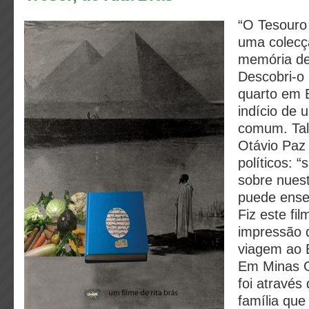
“O Tesouro
uma colecç
memória de
Descobri-o 
quarto em B
indício de 
comum. Tal
Otávio Paz 
políticos: “
sobre nues
puede ense
Fiz este fi
impressão 
viagem ao B
Em Minas Ge
foi através
família que