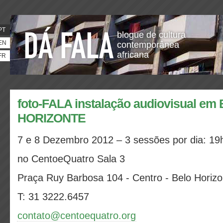
PT
blogue de cultura
EN
contemporânea
africana
FR
foto-FALA instalação audiovisual em
HORIZONTE
7 e 8 Dezembro 2012 – 3 sessões por dia: 19
no CentoeQuatro Sala 3
Praça Ruy Barbosa 104 - Centro - Belo Horiz
T: 31 3222.6457
contato@centoequatro.org