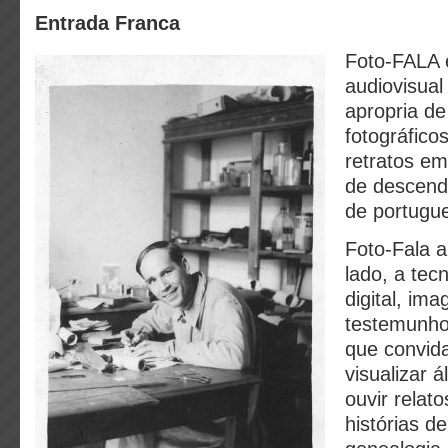
Entrada Franca
Foto-FALA 
audiovisual 
apropria de
fotográfico
retratos em
de descend
de portugu
Foto-Fala a
lado, a tec
digital, im
testemunho
que convid
visualizar á
ouvir relat
histórias de