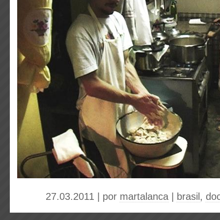
27.03.2011 | por
martalanca
|
brasil
,
do