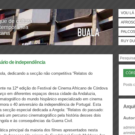
VOU LÁ 
gue de cultura
AFROS
temporânea
PALCO
icana
RUY DU
ário de independência
CÓR
a, dedicando a secção não competitiva “Relatos do
Posts 
nte na 12ª edição do Festival de Cinema Africano de Córdova
arço em diferentes espaços dessa cidade da Andaluzia,
ematográfico do mundo hispânico especializado em cinema
emora o 40 aniversário da independência de Portugal. Esta
Arqui
 secção especial dedicada a Angola: “Relatos do passado:
zará um percurso cinematográfico pela história desses dois
Autor
ngola e às consequências da Guerra Civil.
admini
ática principal da maioria dos filmes apresentados nesta
arimil