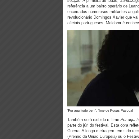
secção. A primeira de todas,
Sambizag
referência a um bairro operário de Lua
encerrados numerosos militantes angola
revolucionário Domingos Xavier que vai
oficiais portugueses. Maldoror é conhec
'Por aqui tudo bem', filme de Pocas Pascoal
Também será exibido o filme
Por aqui 
parte do júri do festival. Esta obra ref
Guerra. A longa-metragem tem sido re
(Prémio da União Europeia) ou o Festi