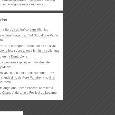
ço mussango
praga
romance
lidos
 na Europa do tráfico transatlântico
ós – Uma Viagem ao Sul Global", de Paulo
ho
res que carregam”: concurso do Festival
to reflete sobre a força feminina cotidiana
oten na Dentu Zona,
, a primeira exposição individual de
y Mazza
ma vez, numa meia-noite sombria…”: O
clandestino de Pere Portabella no final
nquismo
ta angolana Pocas Pascoal apresenta
to Change" durante o Festival de Locarno