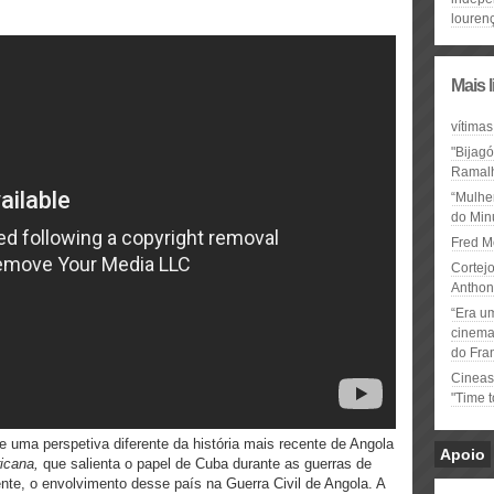
louren
Mais 
vítimas
"Bijag
Ramal
“Mulhe
do Minu
Fred M
Cortejo
Anthon
“Era u
cinema 
do Fra
Cineas
"Time 
ce uma perspetiva diferente da história mais recente de Angola
Apoio
ricana,
que salienta o papel de Cuba durante as guerras de
nte, o envolvimento desse país na Guerra Civil de Angola. A