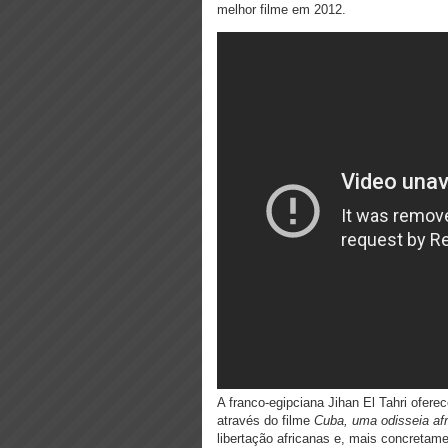
melhor filme em 2012.
A franco-egipciana Jihan El Tahri ofere
através do filme
Cuba, uma odisseia af
libertação africanas e, mais concretame