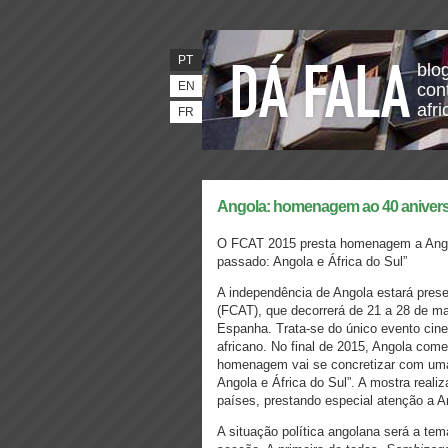
PT
blo
EN
con
afr
FR
Angola: homenagem ao 40 anivers
O FCAT 2015 presta homenagem a Angol
passado: Angola e África do Sul”
A independência de Angola estará prese
(FCAT), que decorrerá de 21 a 28 de m
Espanha. Trata-se do único evento cin
africano. No final de 2015, Angola com
homenagem vai se concretizar com uma
Angola e África do Sul”. A mostra reali
países, prestando especial atenção a A
A situação política angolana será a tem