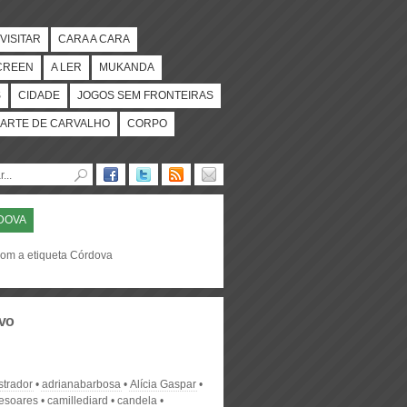
VISITAR
CARA A CARA
CREEN
A LER
MUKANDA
S
CIDADE
JOGOS SEM FRONTEIRAS
ARTE DE CARVALHO
CORPO
DOVA
com a etiqueta Córdova
vo
strador
adrianabarbosa
Alícia Gaspar
desoares
camillediard
candela