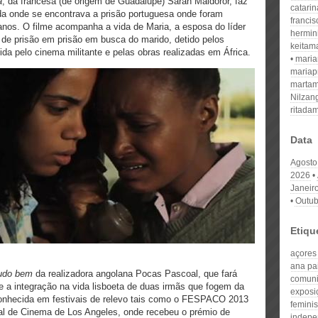
a
, da francesa (de origem de Guadalupe) Sarah Maldoror, faz
catari
nda onde se encontrava a prisão portuguesa onde foram
franci
nos. O filme acompanha a vida de Maria, a esposa do líder
hermin
 de prisão em prisão em busca do marido, detido pelos
keitam
ida pelo cinema militante e pelas obras realizadas em África.
mari
mariap
martam
Nilzan
ritada
Data
Agosto
2026
Janeir
Outub
Etiqu
açores
ana pa
tudo bem
da realizadora angolana Pocas Pascoal, que fará
comuni
lete a integração na vida lisboeta de duas irmãs que fogem da
exposi
conhecida em festivais de relevo tais como o FESPACO 2013
feminis
val de Cinema de Los Angeles, onde recebeu o prémio de
indepe