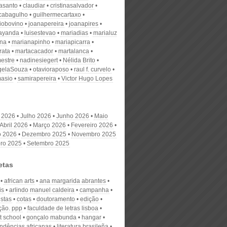
nasanto
claudiar
cristinasalvador
scabagulho
guilhermecartaxo
iobovino
joanapereira
joanapires
ayanda
luisestevao
mariadias
marialuz
ana
marianapinho
mariapicarra
rata
martacacador
martalanca
estre
nadinesiegert
Nélida Brito
gelaSouza
otavioraposo
raul f. curvelo
masio
samirapereira
Victor Hugo Lopes
 2026
Julho 2026
Junho 2026
Maio
Abril 2026
Março 2026
Fevereiro 2026
o 2026
Dezembro 2025
Novembro 2025
ro 2025
Setembro 2025
etas
african arts
ana margarida abrantes
is
arlindo manuel caldeira
campanha
stas
cotas
doutoramento
edição
ção. ppp
faculdade de letras lisboa
t school
gonçalo mabunda
hangar
ndências africanas
literatura brasileña