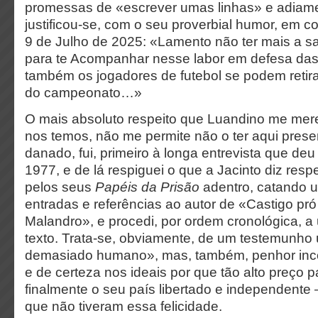
promessas de «escrever umas linhas» e adiamen
justificou-se, com o seu proverbial humor, em co
9 de Julho de 2025: «Lamento não ter mais a s
para te Acompanhar nesse labor em defesa das
também os jogadores de futebol se podem retirar
do campeonato…»
O mais absoluto respeito que Luandino me mer
nos temos, não me permite não o ter aqui prese
danado, fui, primeiro à longa entrevista que de
1977, e de lá respiguei o que a Jacinto diz respe
pelos seus
Papéis da Prisão
adentro, catando 
entradas e referências ao autor de «Castigo p
Malandro», e procedi, por ordem cronológica,
texto. Trata-se, obviamente, de um testemunho
demasiado humano», mas, também, penhor inco
e de certeza nos ideais por que tão alto preço
finalmente o seu país libertado e independente
que não tiveram essa felicidade.