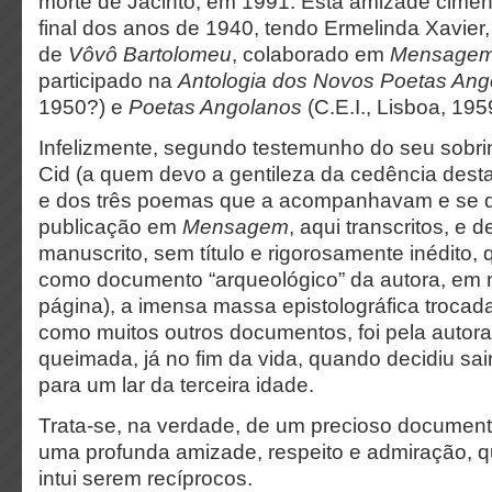
morte de Jacinto, em 1991. Esta amizade ciment
final dos anos de 1940, tendo Ermelinda Xavier
de
Vôvô Bartolomeu
, colaborado em
Mensage
participado na
Antologia dos Novos Poetas Ang
1950?) e
Poetas Angolanos
(C.E.I., Lisboa, 195
Infelizmente, segundo testemunho do seu sobri
Cid (a quem devo a gentileza da cedência desta
e dos três poemas que a acompanhavam e se 
publicação em
Mensagem
, aqui transcritos, e
manuscrito, sem título e rigorosamente inédito, 
como documento “arqueológico” da autora, em 
página), a imensa massa epistolográfica trocada
como muitos outros documentos, foi pela autor
queimada, já no fim da vida, quando decidiu sair
para um lar da terceira idade.
Trata-se, na verdade, de um precioso documen
uma profunda amizade, respeito e admiração, q
intui serem recíprocos.