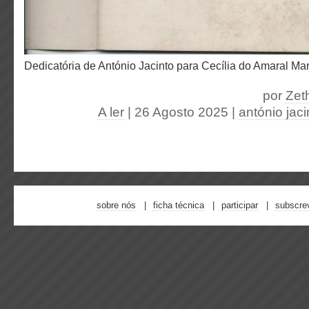
Dedicatória de António Jacinto para Cecília do Amaral Mar
por
Zet
A ler
| 26 Agosto 2025
|
antónio jaci
sobre nós
ficha técnica
participar
subscre