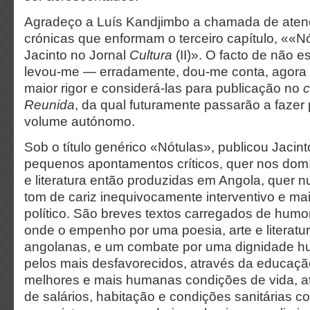
Agradeço a Luís Kandjimbo a chamada de aten
crónicas que enformam o terceiro capítulo, ««N
Jacinto no Jornal
Cultura
(II)». O facto de não 
levou-me — erradamente, dou-me conta, agora 
maior rigor e considerá-las para publicação no
c
Reunida
, da qual futuramente passarão a fazer 
volume autónomo.
Sob o título genérico «Nótulas», publicou Jacin
pequenos apontamentos críticos, quer nos domí
e literatura então produzidas em Angola, quer
tom de cariz inequivocamente interventivo e m
político. São breves textos carregados de humor 
onde o empenho por uma poesia, arte e literat
angolanas, e um combate por uma dignidade h
pelos mais desfavorecidos, através da educação
melhores e mais humanas condições de vida, 
de salários, habitação e condições sanitárias c