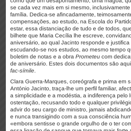
como que um desapontamento, uma mágoa, que
se cada vez mais em si mesmo, inclusivamente
família. Dedica-se afincadamente, teimosamente
compensações, ao estudo, na Escola do Partido
estar, essa distanciação de tudo e de todos, qu
bilhete que Maria Cecília lhe escreve, convidan
aniversário, ao qual Jacinto responde e justific
escudando-se nos estudos, ao mesmo tempo qu
boletim de notas e a obra
Prometeu
com dedicat
de aniversário. Estes dois documentos são aqu
fac-símile
.
Clara Guerra-Marques, coreógrafa e prima em 
António Jacinto, traça-lhe um perfil familiar, afe
a simplicidade e a modéstia, a indiferença pelo 
ostentação, recusando todo e qualquer privilég
advir do seu cargo de ministro, jamais abdican
e nunca transigindo com a sua consciência hum
«embora sentisse o grande orgulho de o ter como
essa ligação de sangue que tornava mais forte