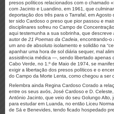
presos políticos relacionados com o chamado 
com Jacinto e Luandino, em 1961, que culmina
deportação dos três para o Tarrafal, em Agosto 
ter sido Cardoso o preso que pior passou e mais
disciplinares sofreu no Campo de Concentraçã
aqui testemunha a sua sobrinha, que descreve a
autor de
21 Poemas da Cadeia
, encontrando-o 
um ano de absoluto isolamento e solidão na “cel
apanhar uma hora de sol diária sequer, mal ali
assistência médica —, sendo libertado apenas
Cabo Verde, no 1.º de Maio de 1974, se manife
exigir a libertação dos presos políticos e o ence
do Campo da Morte Lenta, como chegou a ser
Relembra ainda Regina Cardoso Corado a rela
entre os seus avós, José Cardoso e D. Celeste,
António Jacinto, que veio do seu Golungo Alto,
para estudar em Luanda, no então Liceu Normal
de Sá e Benevides, tendo ficado hospedado pr