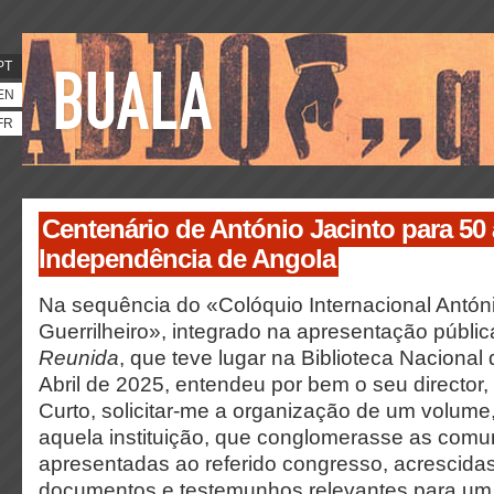
PT
EN
FR
Centenário de António Jacinto para 50
Independência de Angola
Na sequência do «Colóquio Internacional Antóni
Guerrilheiro», integrado na apresentação públi
Reunida
, que teve lugar na Biblioteca Nacional 
Abril de 2025, entendeu por bem o seu director
Curto, solicitar-me a organização de um volume,
aquela instituição, que conglomerasse as com
apresentadas ao referido congresso, acrescidas
documentos e testemunhos relevantes para um