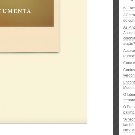
IV Enco
A Eter
do con
As Pin
Assemb
coloni
acção
Autora
(e)moç
Carta d
Contos
vergon
Encont
Modos 
O labo
“repara
O Presé
palimps
“A ‘te
também
Nick Mi