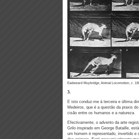
Eadweard Muybridge, Animal Locomotion, c. 18
3.
E isto conduz-me à terceira e última di
Medeiros, que é a questão da praxis do
cisão entre os humanos e a natureza.
Efectivamente, o advento da arte regis
Grilo inspirado em George Bataille, es
um homem é representado, invertido e c