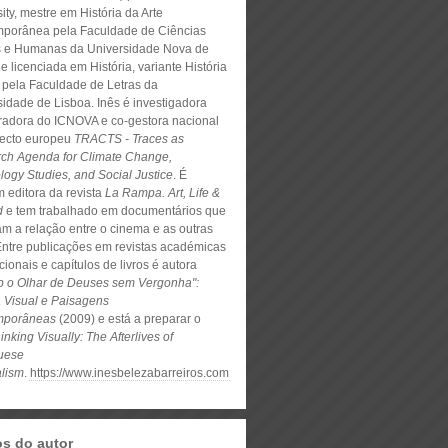
ity, mestre em História da Arte
porânea pela Faculdade de Ciências
s e Humanas da Universidade Nova de
e licenciada em História, variante História
e pela Faculdade de Letras da
sidade de Lisboa. Inês é investigadora
radora do ICNOVA e co-gestora nacional
jecto europeu
TRACTS - Traces as
ch Agenda for Climate Change,
logy Studies, and Social Justice
. É
 editora da revista
La Rampa. Art, Life &
d
e tem trabalhado em documentários que
am a relação entre o cinema e as outras
 Entre publicações em revistas académicas
cionais e capítulos de livros é autora
b o Olhar de Deuses sem Vergonha":
a Visual e Paisagens
mporâneas
(2009) e está a preparar o
inking Visually: The Afterlives of
uese
alism
.
https://www.inesbelezabarreiros.com
os do autor