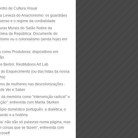
ntro de Cultura Visual
na Leveza do Anacronismo: os guardiães
senso e o regime da cordialidade
turas Murais do Salão Nobre da
leia da República: Documento do
alismo ou o colonialismo (ainda hoje) em
?
s como Produtoras: dispositivos em
ão
e Berlim: Restitutions Art Lab
 do Esquecimento (ou das listas da nossa
ha)
ros de mulheres nas descolonizações -
de Ver e Saber
r da memória como “intervenção radical” e
ção”: entrevista com Marita Sturken
pio doméstico português: a dialética, o
esto e a história
oria’ não são só palavras numa página, mas
 coisas que se fazem”, entrevista com
rzoeff