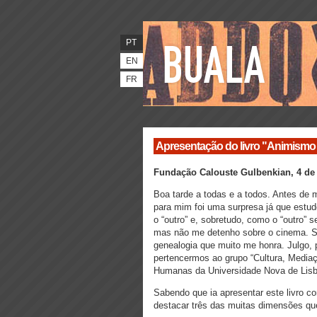
PT
EN
FR
Apresentação do livro "Animismo 
Fundação Calouste Gulbenkian, 4 de 
Boa tarde a todas e a todos. Antes de 
para mim foi uma surpresa já que estud
o “outro” e, sobretudo, como o “outro” 
mas não me detenho sobre o cinema. S
genealogia que muito me honra. Julgo,
pertencermos ao grupo “Cultura, Media
Humanas da Universidade Nova de Lisbo
Sabendo que ia apresentar este livro c
destacar três das muitas dimensões que