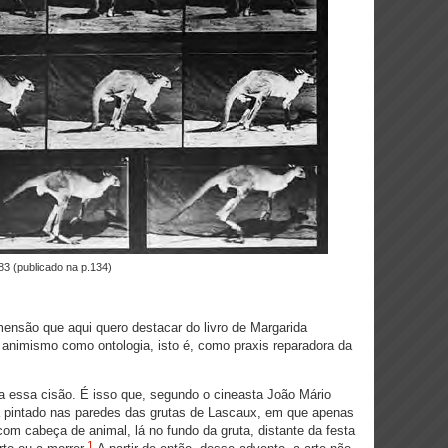
83 (publicado na p.134)
mensão que aqui quero destacar do livro de Margarida
 animismo como ontologia, isto é, como praxis reparadora da
ta essa cisão. É isso que, segundo o cineasta João Mário
tá pintado nas paredes das grutas de Lascaux, em que apenas
om cabeça de animal, lá no fundo da gruta, distante da festa
1