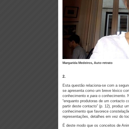
Margarida Medeiros, Auto-retrato
2.
Esta questão relaciona-se com a segun
se apresenta como um breve léxico con
conhecimento e
para
o conhecimento. Na
“enquanto produtoras de um contacto c
partir deste contacto” (p. 12), produz
conhecimento que favorece constelaçõe
representações, detalhes em vez do to
É deste modo que os conceitos de Anim