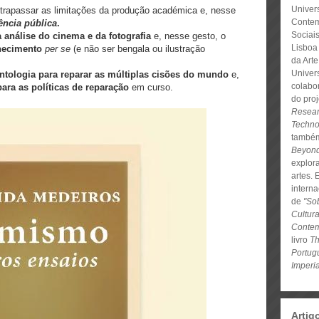
Univers
ltrapassar as limitações da produção académica e, nesse
Contem
ência pública
.
Sociai
a análise do cinema e da fotografia
e, nesse gesto, o
Lisboa 
hecimento
per se
(e não ser bengala ou ilustração
da Art
Univer
tologia para reparar as múltiplas cisões do mundo
e,
colabo
para as políticas de reparação
em curso.
do pro
Resear
Techno
também
Beyon
explor
artes.
interna
de
"So
Cultur
Conte
livro
Th
Portug
Imperi
Artig