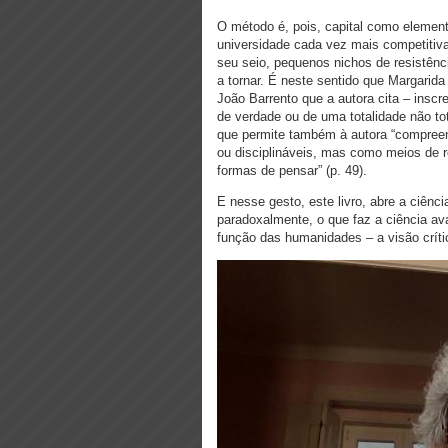
O método é, pois, capital como element
universidade cada vez mais competitiv
seu seio, pequenos nichos de resistên
a tornar. É neste sentido que Margarida
João Barrento que a autora cita – inscre
de verdade ou de uma totalidade não total
que permite também à autora “compreend
ou disciplináveis, mas como meios de re
formas de pensar” (p. 49).
E nesse gesto, este livro, abre a ciên
paradoxalmente, o que faz a ciência a
função das humanidades – a visão crít