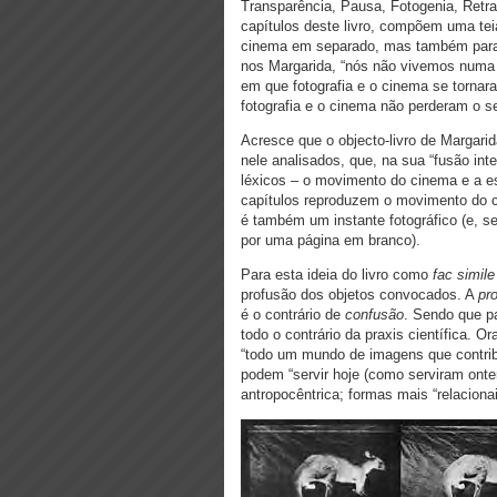
Transparência, Pausa, Fotogenia, Retra
capítulos deste livro, compõem uma teia
cinema em separado, mas também para a 
nos Margarida, “nós não vivemos numa e
em que fotografia e o cinema se tornar
fotografia e o cinema
não perderam o se
Acresce que o objecto-livro de Margarid
nele analisados, que, na sua “fusão in
léxicos – o movimento do cinema e a e
capítulos reproduzem o movimento do c
é também um instante fotográfico (e, se
por uma página em branco).
Para esta ideia do livro como
fac simile
profusão dos objetos convocados. A
pr
é o contrário de
confusão
. Sendo que p
todo o contrário da praxis científica. 
“todo um mundo de imagens que contrib
podem “servir hoje (como serviram onte
antropocêntrica; formas mais “relacionai