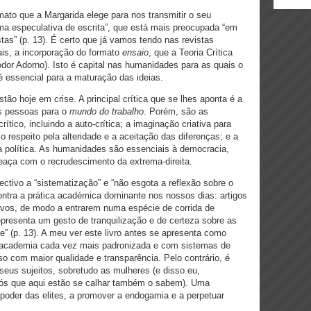
mato que a Margarida elege para nos transmitir o seu
a especulativa de escrita”, que está mais preocupada “em
as” (p. 13). É certo que já vamos tendo nas revistas
is, a incorporação do formato
ensaio
, que a Teoria Crítica
or Adorno). Isto é capital nas humanidades para as quais o
é essencial para a maturação das ideias.
o hoje em crise. A principal crítica que se lhes aponta é a
s pessoas para o
mundo do trabalho
. Porém, são as
ico, incluindo a auto-crítica; a imaginação criativa para
o respeito pela alteridade e a aceitação das diferenças; e a
a política. As humanidades são essenciais à democracia,
eaça com o recrudescimento da extrema-direita.
ctivo a “sistematização” e “não esgota a reflexão sobre o
contra a prática académica dominante nos nossos dias: artigos
ivos, de modo a entrarem numa espécie de corrida de
epresenta um gesto de tranquilização e de certeza sobre as
e” (p. 13). A meu ver este livro antes se apresenta como
academia cada vez mais padronizada e com sistemas de
so com maior qualidade e transparência.
Pelo contrário, é
eus sujeitos, sobretudo as mulheres (e disso eu,
vós que aqui estão se calhar também o sabem). Uma
 poder das elites, a promover a endogamia e a perpetuar