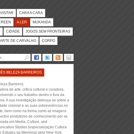
VISITAR
CARA A CARA
CREEN
A LER
MUKANDA
S
CIDADE
JOGOS SEM FRONTEIRAS
ARTE DE CARVALHO
CORPO
NÊS BELEZA BARREIROS
leza Barreiros
.
adora de arte, crítica cultural e curadora,
olvendo o seu trabalho dentro e fora da
ia. A sua investigação debruça-se sobre a
dade colonial e as suas sobrevivências no
te, bem como na forma como as imagens
jectos produtores de conhecimento per se.
orada em Media, Culture, and
ication Studies (especialização Cultura
 e Estudos da Memória) pela New York