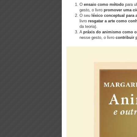
O
ensaio como método
para u
gesto, o livro
promover uma
ci
O seu
léxico conceptual para 
livro
resgatar a arte como con
da teoria).
A
práxis do
animismo como on
nesse gesto, o livro
contribuir 