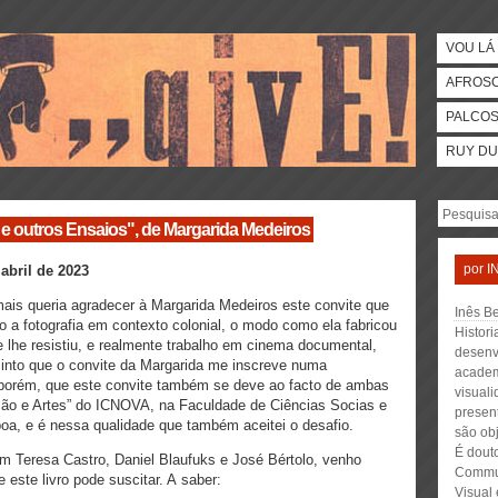
VOU LÁ 
AFROS
PALCO
RUY DU
e outros Ensaios", de Margarida Medeiros
por
I
abril de 2023
mais queria agradecer à Margarida Medeiros este convite que
Inês Be
o a fotografia em contexto colonial, o modo como ela fabricou
Histori
se lhe resistiu, e realmente trabalho em cinema documental,
desenv
into que o convite da Margarida me inscreve numa
academ
 porém, que este convite também se deve ao facto de ambas
visuali
ção e Artes” do ICNOVA, na Faculdade de Ciências Socias e
presen
a, e é nessa qualidade que também aceitei o desafio.
são ob
É dout
om Teresa Castro, Daniel Blaufuks e José Bértolo, venho
Commun
 este livro pode suscitar. A saber:
Visual