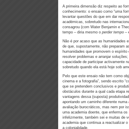
A primeira dimensão diz respeito ao for
conhecimento: o ensaio como “uma form
levantar questões do que em dar respost
académicas, sobretudo nas internaciona
consagrou (com Water Benjamin e Theod
tempo – diria mesmo o
perder tempo
– 
Não é por acaso que as humanidades estã
de que, supostamente, não preparam a
humanidades que promovem o espírito crít
resolver problemas e arranjar soluções; 
capacidade de participar activamente n
sobretudo quando ela está hoje sob am
Pelo que este ensaio não tem como obje
cinema e a fotografia”, sendo escrito “
que se pretendem conclusivos e produt
obstáculos durante a qual cada etapa r
vantagens dessa (suposta) produtividad
apontando um caminho diferente numa 
avaliação burocráticos, mas nem por is
uma academia doente, que enferma os s
infelizmente, também sei e muitas de 
academia que continua a reactualizar o
a colonialidade.