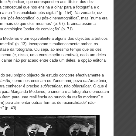
to e Apêndice, que correspondem aos títulos dos dez
 conceptual que nos ensina a olhar para a fotografia e o
sua “fusionalidade pós-digital” (p. 154). Na verdade, diz-
ra ‘pós-fotográfica’ ou pós-cinematográfica”, mas “numa era
am mais do que eles mesmos” (p. 67). E ainda assim a
u ontológico “poder de convicção” (p. 71).
a Medeiros é um equivalente a alguns dos objectos artísticos
termedial” (p. 13), incorporam simultaneamente ambos os
stase da fotografia. Ou seja, ao mesmo tempo que os dez
inema (e, nisso, uma constelação narrativa); cada um deles
 calhar não por acaso entre cada um deles, a opção editorial
do seu próprio objecto de estudo concorre efectivamente a
ofusão
, como nos ensinam os Yanomami, povo da Amazónia,
ara conhecer é preciso
subjectificar
, não
objectificar
. O que é
Ora para Margarida Medeiros, o cinema e a fotografia ofereceram
uíram para uma resiliência ao mundo da razão moderna” e
m) para alimentar outras formas de racionalidade” não-
s” (p. 40).