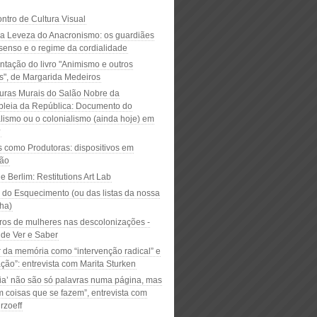
ntro de Cultura Visual
na Leveza do Anacronismo: os guardiães
senso e o regime da cordialidade
ntação do livro "Animismo e outros
s", de Margarida Medeiros
turas Murais do Salão Nobre da
leia da República: Documento do
alismo ou o colonialismo (ainda hoje) em
?
s como Produtoras: dispositivos em
ão
e Berlim: Restitutions Art Lab
 do Esquecimento (ou das listas da nossa
ha)
ros de mulheres nas descolonizações -
de Ver e Saber
r da memória como “intervenção radical” e
ção”: entrevista com Marita Sturken
oria’ não são só palavras numa página, mas
 coisas que se fazem”, entrevista com
rzoeff