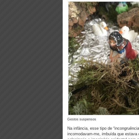
Gestos suspensos
Na infância, esse tipo de “incongruênci
incomodavam-me, imbuída que estava do