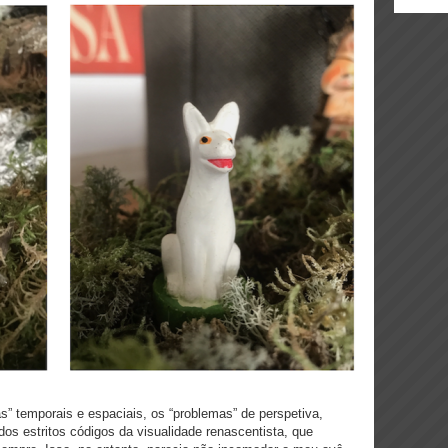
as” temporais e espaciais, os “problemas” de perspetiva,
s estritos códigos da visualidade renascentista, que