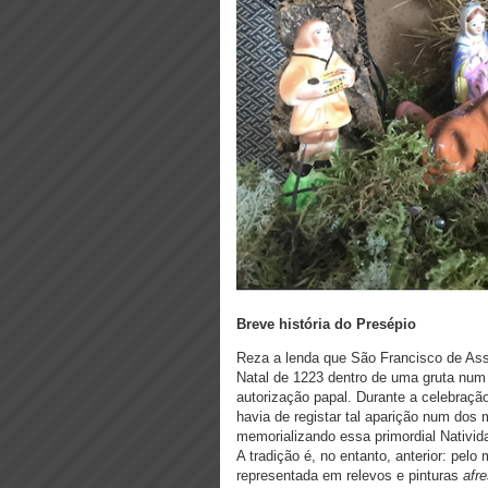
Breve história do Presépio
Reza a lenda que São Francisco de Assi
Natal de 1223 dentro de uma gruta num
autorização papal. Durante a celebração
havia de registar tal aparição num dos 
memorializando essa primordial Nativid
A tradição é, no entanto, anterior: pel
representada em relevos e pinturas
afr