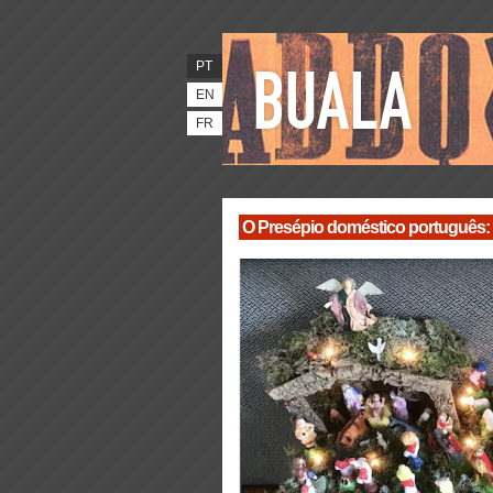
PT
EN
FR
O Presépio doméstico português: a 