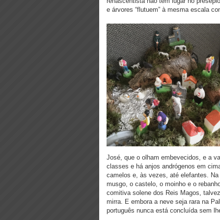
renascentista não tem lugar no presépi
e árvores “flutuem” à mesma escala co
José, que o olham embevecidos, e a va
classes e há anjos andrógenos em cima
camelos e, às vezes, até elefantes. Na 
musgo, o castelo, o moinho e o rebanho.
comitiva solene dos Reis Magos, talvez
mirra. E embora a neve seja rara na P
português nunca está concluída sem l