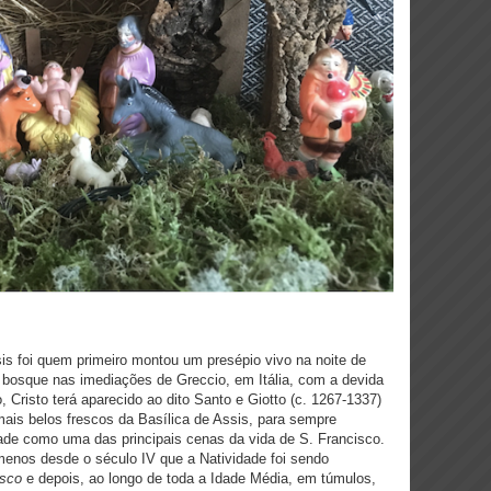
s foi quem primeiro montou um presépio vivo na noite de
 bosque nas imediações de Greccio, em Itália, com a devida
, Cristo terá aparecido ao dito Santo e Giotto (c. 1267-1337)
mais belos frescos da Basílica de Assis, para sempre
ade como uma das principais cenas da vida de S. Francisco.
o menos desde o século IV que a Natividade foi sendo
esco
e depois, ao longo de toda a Idade Média, em túmulos,