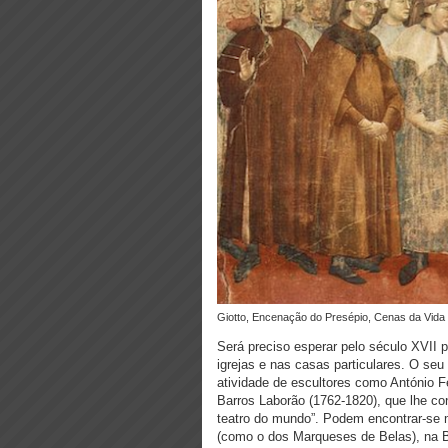
Giotto, Encenação do Presépio, Cenas da Vid
Será preciso esperar pelo século XVII 
igrejas e nas casas particulares. O seu
atividade de escultores como António F
Barros Laborão (1762-1820), que lhe c
teatro do mundo”. Podem encontrar-se 
(como o dos Marqueses de Belas), na Ba