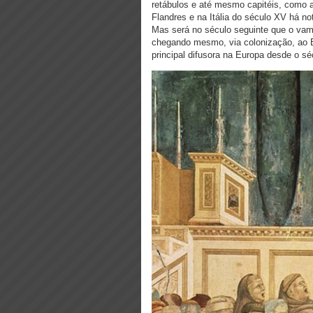
retábulos e até mesmo capitéis, como
Flandres e na Itália do século XV há no
Mas será no século seguinte que o vam
chegando mesmo, via colonização, ao Br
principal difusora na Europa desde o sé