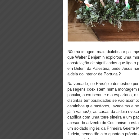
Não há imagem mais dialética e palimp
que Walter Benjamin explorou: uma mon
constelação de significados que liga o 
em Belém da Palestina, onde Jesus nas
aldeia do interior de Portugal?
Na verdade, no Presépio doméstico port
paisagens coexistem numa montagem não 
popular, o exuberante e o espartano, o
distintas temporalidades se vão acomo
caminhos que pastores, lavadeiras e p
já lá vamos!); as casas da aldeia evoca
católica com uma torre sineira e um pad
apesar do advento do Cristianismo est
um soldado inglês da Primeira Guerra M
Judeia, sendo tão alto quanto o próprio