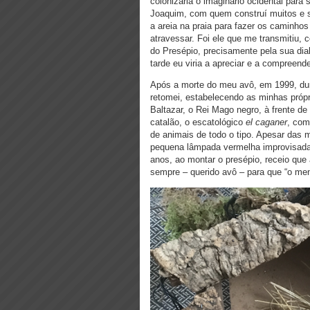
colonizaria o imaginário ocidental para
Joaquim, com quem construí muitos e s
a areia na praia para fazer os caminh
atravessar. Foi ele que me transmitiu, 
do Presépio, precisamente pela sua dia
tarde eu viria a apreciar e a compreend
Após a morte do meu avô, em 1999, dur
retomei, estabelecendo as minhas própr
Baltazar, o Rei Mago negro, à frente d
catalão, o escatológico
el caganer
, com
de animais de todo o tipo. Apesar das
pequena lâmpada vermelha improvisada 
anos, ao montar o presépio, receio que 
sempre – querido avô – para que “o me