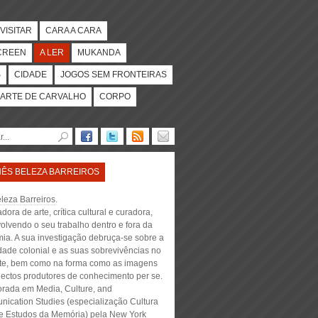
VISITAR
CARA A CARA
CREEN
A LER
MUKANDA
S
CIDADE
JOGOS SEM FRONTEIRAS
ARTE DE CARVALHO
CORPO
NÊS BELEZA BARREIROS
leza Barreiros
.
adora de arte, crítica cultural e curadora,
olvendo o seu trabalho dentro e fora da
ia. A sua investigação debruça-se sobre a
dade colonial e as suas sobrevivências no
te, bem como na forma como as imagens
jectos produtores de conhecimento per se.
orada em Media, Culture, and
ication Studies (especialização Cultura
 e Estudos da Memória) pela New York