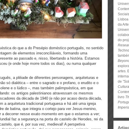
Univers
Contem
Sociai
Lisboa 
da Art
Univer
colabo
do pro
Resear
séstica do que a do Presépio doméstico português, no sentido
Techno
tagem de elementos irreconciliáveis, formando uma
também
presente ao passado e, nisso, libertando a história. Estamos
Beyon
ceu (e onde hoje morre todos os dias), ou numa qualquer
explor
artes.
interna
uguês, a plêiade de diferentes personagens, arquiteturas e
de
"So
só dialética – entre o sagrado e o profano, o erudito e o
Cultur
 solene e o lúdico –, mas também palimpséstica, em que
Conte
dando: os antigos palestinianos atravessam os mesmos
livro
Th
escadores da década de 1940 (e não por acaso desta década,
Portug
m a arquitetura tradicional portuguesa e há até uma igreja
Imperi
re de batina, que integra o cortejo para ver Jesus-menino,
ar a decorrer nesse exato momento em que o estamos a ver;
undial faz a segurança na porta do castelo de Herodes, rei da
 castelo, que é, por sua vez, medieval! A perspetiva
Artig