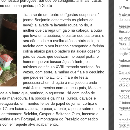
o doméstico português, daí que personagens, animais, casas
mo que numa pintura pré-Giotto.
IV Enco
Trata-se de um teatro de “gestos suspensos”
A Eter
(como Benjamin descreveria os globos de
do con
neve): a lavadeira lavando roupa no rio, a
Aprese
mulher que carrega um galo na cabeça, a outra
Ensaio
que leva uma abóbora, o pastor que pastoreia, o
As Pin
seu cão rindo e a ovelha atónita atrás dele, o
Assemb
moleiro com o seu burrinho carregando a farinha
coloni
colina abaixo para o padeiro na aldeia cozer o
acção
pão, os patos que deslizam no papel prata, o
Autora
homem que vai buscar água à fonte, os
(e)moç
músicos do século XVIII tocando sanfona, às
vezes, com sorte, a mulher que fia e o ceguinho
Carta d
que pede esmola… O clima é de festa
Contos
processional em direção à manjedoura onde
vergon
está Jesus-menino com os seus pais, Maria e
Encont
ca e o burro que, sorrindo, o aquecem. Há comunhão de
Modos 
 da manjedoura. Há porcos e galinhas, burros, cavalos e
O labo
retaguarda, em montes feitos de papel de jornal, cortiça e
“repara
 Cá em baixo a aldeia, o poço, a fonte, a ponte sobre o rio, a
 astrónomos: Belchior, Gaspar e Baltazar. Ouro, incenso e
“A ‘te
alestina e em Portugal, a montagem do Presépio doméstico
também
he conferir aquele alvo acabamento…
Nick Mi