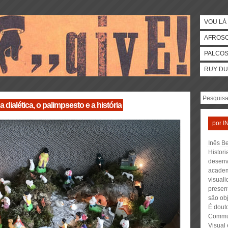
VOU LÁ 
AFROS
PALCO
RUY DU
dialética, o palimpsesto e a história
por
I
Inês Be
Histori
desenv
academ
visuali
presen
são ob
É dout
Commun
Visual