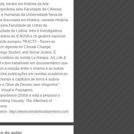
ity, mestre em História da Arte
porânea pela Faculdade de Ciências
s e Humanas da Universidade Nova de
e licenciada em História, variante História
e pela Faculdade de Letras da
sidade de Lisboa. Inês é investigadora
radora do ICNOVA e co-gestora nacional
jecto europeu
TRACTS - Traces as
ch Agenda for Climate Change,
logy Studies, and Social Justice
. É
 editora da revista
La Rampa. Art, Life &
d
e tem trabalhado em documentários que
am a relação entre o cinema e as outras
 Entre publicações em revistas académicas
cionais e capítulos de livros é autora
b o Olhar de Deuses sem Vergonha":
a Visual e Paisagens
mporâneas
(2009) e está a preparar o
inking Visually: The Afterlives of
uese
alism
.
https://www.inesbelezabarreiros.com
os do autor