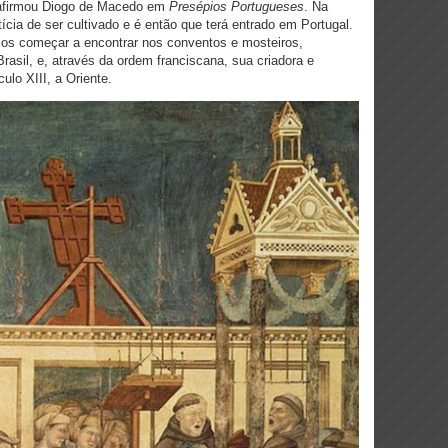
 afirmou Diogo de Macedo em
Presépios Portugueses
. Na
tícia de ser cultivado e é então que terá entrado em Portugal.
os começar a encontrar nos conventos e mosteiros,
asil, e, através da ordem franciscana, sua criadora e
culo XIII, a Oriente.