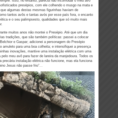
 sempre. Isso, no entanto, parecia não incomodar o meu avô
ofisticados presépios, com ele colhendo o musgo na mata e
os que algumas destas mesmas figurinhas haviam de
como tantos avôs e tantas avós por esse país fora, o encanto
lética e o seu palimpsesto, qualidades que só muito mais
er.
ante muitos anos não montei o Presépio. Até que um dia
ias tradições, que são também políticas: passei a colocar
e Belchior e Gaspar; adicionei a personagem do Presépio
o amuleto para uma boa colheita; e intensifiquei a presença
 minhas inovações, mantive uma instalação elétrica com uma
pelo meu avô para fazer de lareira da manjedoura. Todos os
a precária instalação elétrica não funcione, mas ela funciona
nino Jesus não passe frio”…