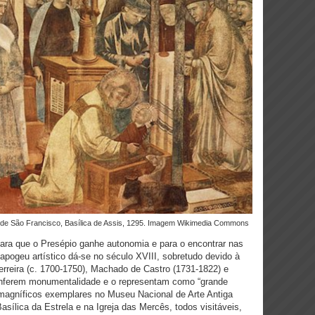
a de São Francisco, Basílica de Assis, 1295. Imagem Wikimedia Commons
para que o Presépio ganhe autonomia e para o encontrar nas
 apogeu artístico dá-se no século XVIII, sobretudo devido à
erreira (c. 1700-1750), Machado de Castro (1731-1822) e
onferem monumentalidade e o representam como “grande
magníficos exemplares no Museu Nacional de Arte Antiga
sílica da Estrela e na Igreja das Mercês, todos visitáveis,