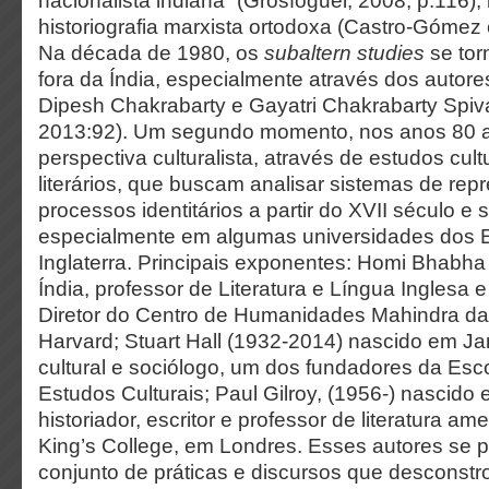
nacionalista indiana” (Grosfoguel, 2008, p.116)
historiografia marxista ortodoxa (Castro-Gómez
Na década de 1980, os
subaltern studies
se tor
fora da Índia, especialmente através dos autore
Dipesh Chakrabarty e Gayatri Chakrabarty Spiva
2013:92). Um segundo momento, nos anos 80 a 
perspectiva culturalista, através de estudos cultur
literários, que buscam analisar sistemas de repr
processos identitários a partir do XVII século e
especialmente em algumas universidades dos 
Inglaterra. Principais exponentes: Homi Bhabha
Índia, professor de Literatura e Língua Inglesa 
Diretor do Centro de Humanidades Mahindra da
Harvard; Stuart Hall (1932-2014) nascido em Jam
cultural e sociólogo, um dos fundadores da Es
Estudos Culturais; Paul Gilroy, (1956-) nascido 
historiador, escritor e professor de literatura am
King’s College, em Londres. Esses autores se
conjunto de práticas e discursos que desconstr