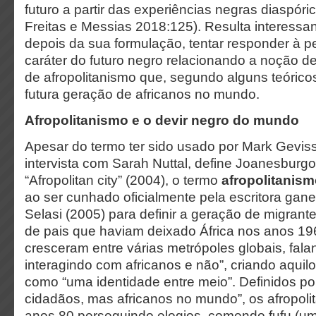
futuro a partir das experiências negras diaspó
Freitas e Messias 2018:125). Resulta interessant
depois da sua formulação, tentar responder à 
caráter do futuro negro relacionando a noção d
de afropolitanismo que, segundo alguns teóricos
futura geração de africanos no mundo.
Afropolitanismo e o devir negro do mundo
Apesar do termo ter sido usado por Mark Gevis
intervista com Sarah Nuttal, define Joanesbur
“Afropolitan city” (2004), o termo
afropolitanis
ao ser cunhado oficialmente pela escritora gane
Selasi (2005) para definir a geração de migrante
de pais que haviam deixado África nos anos 19
cresceram entre várias metrópoles globais, fala
interagindo com africanos e não”, criando aquil
como “uma identidade entre meio”. Definidos por
cidadãos, mas africanos no mundo”, os afropol
anos 80 perseguindo elogios, comendo fufu (uma