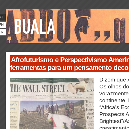
PT
EN
FR
Afrofuturismo e Perspectivismo Amerí
ferramentas para um pensamento decol
Dizem que A
Os olhos do
vorazmente 
continente. 
“Africa’s E
Prospects A
Brightest”/
crescimento