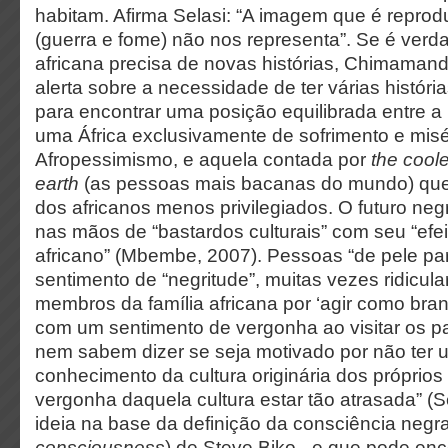
habitam. Afirma Selasi: “A imagem que é repro
(guerra e fome) não nos representa”. Se é verd
africana precisa de novas histórias, Chimaman
alerta sobre a necessidade de ter várias histór
para encontrar uma posição equilibrada entre a 
uma África exclusivamente de sofrimento e misér
Afropessimismo, e aquela contada por
the cool
earth
(as pessoas mais bacanas do mundo) que
dos africanos menos privilegiados. O futuro negr
nas mãos de “bastardos culturais” com seu “efe
africano” (Mbembe, 2007). Pessoas “de pele pa
sentimento de “negritude”, muitas vezes ridicula
membros da família africana por ‘agir como bra
com um sentimento de vergonha ao visitar os pa
nem sabem dizer se seja motivado por não ter
conhecimento da cultura originária dos próprios 
vergonha daquela cultura estar tão atrasada” (
ideia na base da definição da consciência negra
consciousness
) de Steve Biko - e que pode en