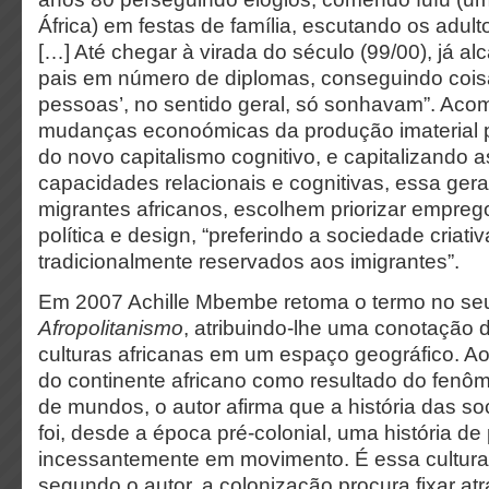
África) em festas de família, escutando os adulto
[…] Até chegar à virada do século (99/00), já 
pais em número de diplomas, conseguindo cois
pessoas’, no sentido geral, só sonhavam”. Ac
mudanças econoómicas da produção imaterial pó
do novo capitalismo cognitivo, e capitalizando as
capacidades relacionais e cognitivas, essa gera
migrantes africanos, escolhem priorizar emprego
política e design, “preferindo a sociedade criat
tradicionalmente reservados aos imigrantes”.
Em 2007 Achille Mbembe retoma o termo no se
Afropolitanismo
, atribuindo-lhe uma conotação 
culturas africanas em um espaço geográfico. Ao
do continente africano como resultado do fenôm
de mundos, o autor afirma que a história das s
foi, desde a época pré-colonial, uma história d
incessantemente em movimento. É essa cultura
segundo o autor, a colonização procura fixar atrav