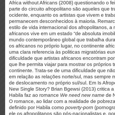
Africa without Africans (2008) questionando o fei
parte do circuito afropolitano são aqueles que 
ocidente, enquanto os artistas que vivem e tra
permanecem desconhecidos à maioria. Remarc
estilo de vida internacional dos afropolitanos, a
africanos vive em um estado “de absoluta imob
mundo contemporâneo global que trabalha dur
os africanos no próprio lugar, no continente afr
uma clara referencia às politicas migratórias eu
dificuldade que artistas africanos encontram por
que lhe permita viajar para mostrar os próprios 
continente. Trata-se de uma dificuldade que nã
em relação as relações norte/sul, mas sempre
de deslocamento no próprio sul/sul. Em Is Afropo
New Single Story? Brian Bgewsi (2013) critica 
Habila faz ao romance
We need new name
de 
O romance, ao lidar com a realidade de pobreza 
definido por Habila como
poverty-porn
(pornogra
ele os afropolitanos são pós-nacionalistas e, po