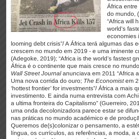
África entr
do mundo, (
“Africa will
world’s fast
economies 
looming debt crisis”/ A África terá algumas da
crescem no mundo em 2019 - e uma iminente cri
(Adegoke, 2019); “Africa is the world’s fastest g
África é o continente que mais cresce no mundo
Wall Street Journal
anunciava
em 2011
“Africa 
Uma nova corrida do ouro;
The Economist
em 2
‘hottest frontier’ for investments”/ África a mais 
investimento. E ainda numa entrevista com Achil
a ultima fronteira do Capitalismo” (Guerreiro, 2
uma onda decolonizadora parece estar se difun
nas práticas no mundo académico e de produça
Queremos de(s)colonizar o pensamento, a estét
língua, os currículos, as referências, a moda, a