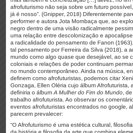
afrofuturismo não
seja sobre um futuro possíve
já é nosso”. (Gnipper, 2018) Diferentemente par
performer e autora Jota Mombaça que, ao explo
negro dentro de uma visão radicalmente pessim
uma relação entre descolonização e apocalips
a radicalidade do pensamento de Fanon (1963), e
tal pensamento por Ferreira da Silva (2018), a ar
mundo como algo quase que desejável, ao se c
coloniais e relações de poder continuam perma
no mundo contemporâneo. Ainda na música, ent
definem como afrofuturistas, podemos citar Xeni
Gonzaga, Ellen Oléria cujo álbum Afrofuturista
definiria o álbum
A Mulher do Fim do Mundo
, d
trabalho afrofuturista. Ao observar os comentár
eventos afrofuturistas encontrados no google, 
parecem prevalecer:
“O Afrofuturismo é uma estética cultural, filosofia 
da história e filosofia da arte que combina eleme