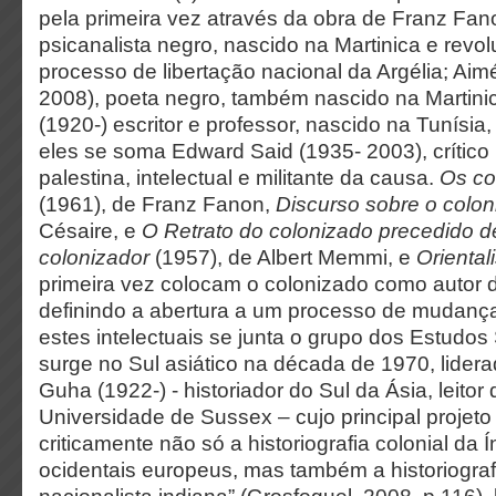
pela primeira vez através da obra de Franz Fa
psicanalista negro, nascido na Martinica e revolu
processo de libertação nacional da Argélia; Aim
2008), poeta negro, também nascido na Martini
(1920-) escritor e professor, nascido na Tunísia
eles se soma Edward Said (1935- 2003), crítico l
palestina, intelectual e militante da causa.
Os co
(1961), de Franz Fanon,
Discurso sobre o colon
Césaire, e
O Retrato do colonizado precedido de
colonizador
(1957), de Albert Memmi, e
Oriental
primeira vez colocam o colonizado como autor da 
definindo a abertura a um processo de mudança
estes intelectuais se junta o grupo dos Estudos
surge no Sul asiático na década de 1970, lider
Guha (1922-) - historiador do Sul da Ásia, leitor d
Universidade de Sussex – cujo principal projeto 
criticamente não só a historiografia colonial da Í
ocidentais europeus, mas também a historiografi