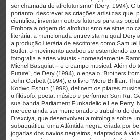
ser chamada de afrofuturismo” (Dery, 1994). O 
portanto, descrever as criações artísticas que, p
científica, inventam outros futuros para as popul
Embora a origem do afrofuturismo se situe no c
literária, a mencionada entrevista na qual Dery
a produção literária de escritores como Samue
Butler, o movimento acabou se estendendo ao
fotografia e artes visuais - nomeadamente Ram
Michel Basquiat – e o campo musical. Além do te
Future”, de Dery (1994), o ensaio “Brothers fro
John Corbett (1994), e o livro “More Brilliant Th
Kodwo Eshun (1998), definem os pilares musicai
o filósofo, poeta, músico e performer Sun Ra; G
sua banda Parliament Funkadelic e Lee Perry.
merece ainda ser mencionado o trabalho do duo
Drexciya, que desenvolveu a mitologia sobre uma 
subaquática, uma Atlântida negra, criada por be
jogadas dos navios negreiros, adaptados à vid