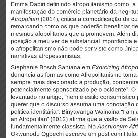
Emma Dabiri definindo afropolitanismo como “a
manifestação do comércio planetário da negrit
Afropolitan
(2014), critica a comodificação da cu
remarcando como os que poderão beneficiar d
mesmos afopolitanos que a promovem. Além di
posição a meu ver de substancial importância
o afropolitanismo não pode ser visto como única
narrativas afropessimistas.
Stephanie Bosch Santana em
Exorcizing Afrop
denuncia as formas como Afropolitanismo torna
sempre mais direcionado à produção, concentr
potencialmente sponsorizado pelo ocidente”. O
levantado no artigo, “nem é estilo consumístic
querer que o discurso assuma uma conotação d
política identitária”. Binyavanga Wainaina “I am 
an Afropolitan” (2012) afirma que a visão de Sela
fundamentalmente classista. No
Aachronym Afri
Okwunodu Ogbechi escreve um post com titulo 