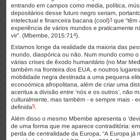
entrando em campos como media, política, músi
depositários desse futuro negro seriam, portan
3
intelectual e financeira bacana (cool)
que “têm a
experiência de vários mundos e praticamente n
4
vir”. (Mbembe, 2015:71
).
Estamos longe da realidade da maioria das pe
mundo, diaspórica ou não. Num mundo como o a
várias crises de êxodo humanitário (no Mar Med
também na fronteira dos EUA, e noutros lugare
mobilidade negra destinada a uma pequena elite
econoómica afropolitana, além de criar uma disto
acentua a divisão entre ‘nós e os outros’, não 
culturalmente, mas também - e sempre mais -
5
definida
.
Além disso o mesmo
Mbembe apresenta o ‘devi
de uma forma que me aparece contraditória: em
perda de centralidade da Europa, “A Europa já na