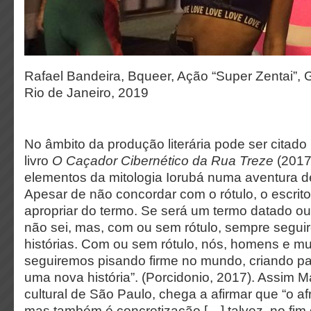
Rafael Bandeira, Bqueer, Ação “Super Zentai”, 
Rio de Janeiro, 2019
No âmbito da produção literária pode ser citado
livro
O Caçador Cibernético da Rua Treze
(2017
elementos da mitologia Iorubá numa aventura de f
Apesar de não concordar com o rótulo, o escritor
apropriar do termo. Se será um termo datado o
não sei, mas, com ou sem rótulo, sempre segui
histórias. Com ou sem rótulo, nós, homens e m
seguiremos pisando firme no mundo, criando p
uma nova história”. (Porcidonio, 2017). Assim M
cultural de São Paulo, chega a afirmar que “o af
mas também é concretização […] talvez, no fim