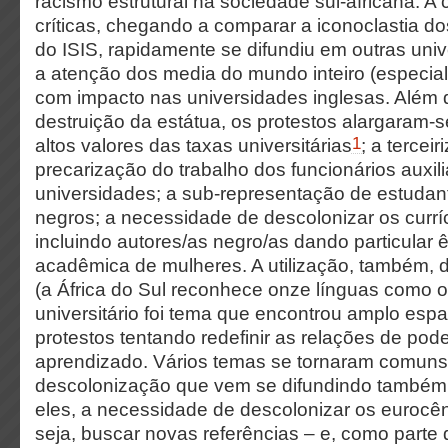
racismo estrutural na sociedade sul-africana. A
críticas, chegando a comparar a iconoclastia 
do ISIS, rapidamente se difundiu em outras un
a atenção dos media do mundo inteiro (especia
com impacto nas universidades inglesas. Além
destruição da estátua, os protestos alargaram
1
altos valores das taxas universitárias
; a
terceiri
precarização do trabalho dos funcionários auxil
universidades; a sub-representação de estudan
negros; a necessidade de descolonizar os currí
incluindo autores/as negro/as dando particular ê
acadêmica de mulheres. A utilização, também, d
(a África do Sul reconhece onze línguas como of
universitário foi tema que encontrou amplo esp
protestos tentando redefinir as relações de pod
aprendizado. Vários temas se tornaram comuns
descolonização que vem se difundindo também 
eles, a necessidade de descolonizar os eurocênt
seja, buscar novas referências – e, como parte d