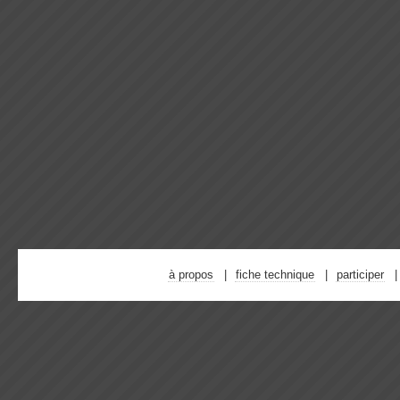
à propos
fiche technique
participer