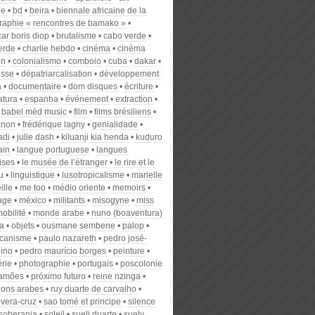
ne
bd
beira
biennale africaine de la
raphie « rencontres de bamako »
ar boris diop
brutalisme
cabo verde
erde
charlie hebdo
cinéma
cinéma
en
colonialismo
comboio
cuba
dakar
asse
dépatriarcalisation
développement
a
documentaire
dom disques
écriture
atura
espanha
événement
extraction
al babel méd music
film
films brésiliens
anon
frédérique lagny
genialidade
adi
julie dash
kiluanji kia henda
kuduro
ain
langue portuguese
langues
ises
le musée de l’étranger
le rire et le
u
linguistique
lusotropicalisme
marielle
ille
me too
médio oriente
memoirs
age
méxico
militants
misogyne
miss
obilité
monde arabe
nuno (boaventura)
a
objets
ousmane sembene
palop
icanisme
paulo nazareth
pedro josé-
lino
pedro maurício borges
peinture
érie
photographie
portugais
poscolonie
camões
próximo futuro
reine nzinga
tions arabes
ruy duarte de carvalho
 vera-cruz
sao tomé et principe
silence
soberania
soleil
sueli duarte
suely