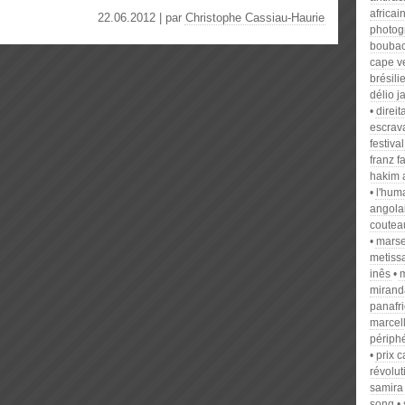
africai
22.06.2012 | par
Christophe Cassiau-Haurie
photog
boubac
cape v
brésili
délio j
direit
escrav
festiv
franz f
hakim 
l'hum
angola
coutea
marse
metiss
inês
m
mirand
panafr
marcel
périph
prix 
révolu
samira
song