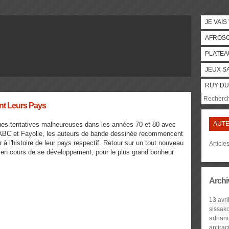
JE VAIS
AFROS
PLATEA
JEUX S
RUY DU
nt Leurs Pays
AUT
es tentatives malheureuses dans les années 70 et 80 avec
 ABC et Fayolle, les auteurs de bande dessinée recommencent
r à l'histoire de leur pays respectif. Retour sur un tout nouveau
Article
en cours de se développement, pour le plus grand bonheur
.
Archi
13 avri
sissak
adrian
antira