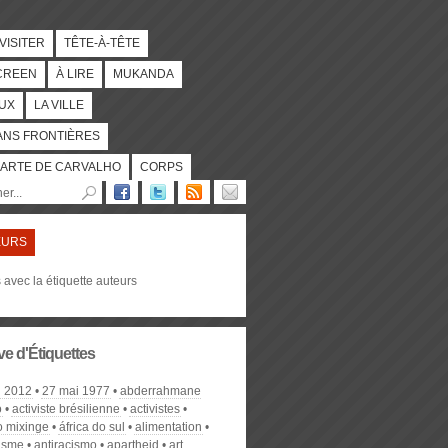
 VISITER
TÊTE-À-TÊTE
CREEN
À LIRE
MUKANDA
UX
LA VILLE
ANS FRONTIÈRES
ARTE DE CARVALHO
CORPS
EURS
s avec la étiquette auteurs
ve d'Étiquettes
l 2012
27 mai 1977
abderrahmane
o
activiste brésilienne
activistes
o mixinge
áfrica do sul
alimentation
cisme
antiracismo
apartheid
art