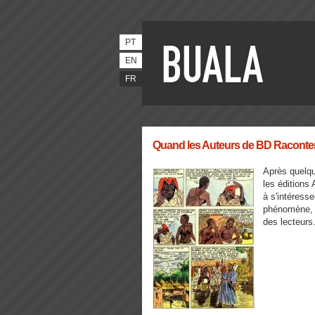
PT
EN
FR
Quand les Auteurs de BD Raconte
Après quelqu
les éditions
à s'intéresse
phénomène, 
des lecteurs