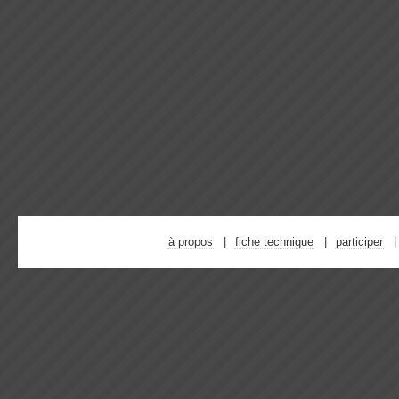
à propos
fiche technique
participer