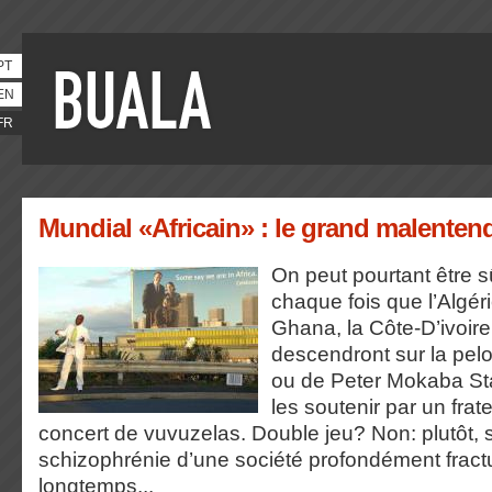
PT
EN
FR
Mundial «Africain» : le grand malenten
On peut pourtant être s
chaque fois que l’Algér
Ghana, la Côte-D’ivoire 
descendront sur la pel
ou de Peter Mokaba Sta
les soutenir par un frate
concert de vuvuzelas. Double jeu? Non: plutôt, se
schizophrénie d’une société profondément fract
longtemps...